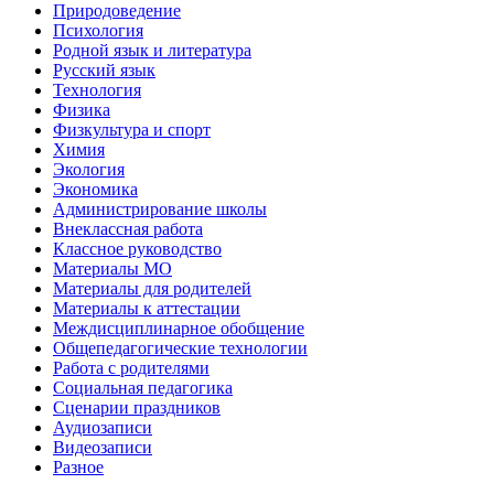
Природоведение
Психология
Родной язык и литература
Русский язык
Технология
Физика
Физкультура и спорт
Химия
Экология
Экономика
Администрирование школы
Внеклассная работа
Классное руководство
Материалы МО
Материалы для родителей
Материалы к аттестации
Междисциплинарное обобщение
Общепедагогические технологии
Работа с родителями
Социальная педагогика
Сценарии праздников
Аудиозаписи
Видеозаписи
Разное