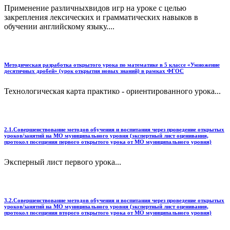
Применение различныхвидов игр на уроке с целью
закрепления лексических и грамматических навыков в
обучении английскому языку....
Методическая разработка открытого урока по математике в 5 классе «Умножение
десятичных дробей» (урок открытия новых знаний) в рамках ФГОС
Технологическая карта практико - ориентированного урока...
2.1.Совершенствование методов обучения и воспитания через проведение открытых
уроков/занятий на МО муниципального уровня (экспертный лист оценивания,
протокол посещения первого открытого урока от МО муниципального уровня)
Эксперный лист первого урока...
3.2.Совершенствование методов обучения и воспитания через проведение открытых
уроков/занятий на МО муниципального уровня (экспертный лист оценивания,
протокол посещения второго открытого урока от МО муниципального уровня)