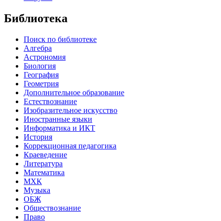
Библиотека
Поиск по библиотеке
Алгебра
Астрономия
Биология
География
Геометрия
Дополнительное образование
Естествознание
Изобразительное искусство
Иностранные языки
Информатика и ИКТ
История
Коррекционная педагогика
Краеведение
Литература
Математика
МХК
Музыка
ОБЖ
Обществознание
Право