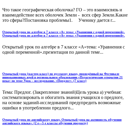
Что такое географическая оболочка? ГО – это взаимосвязь и
взаимодействие всех оболочек Земли - всех сфер Земли.Какие
это сферы?Постановка проблемы1. Ученику дается г...
Открытый урок по алгебре в 7 классе «А» тема: «Уравнения с одной переменной».
Открытый урок по алгебре в 7 классе «А» тема: «Уравнения с одной переменной».
Открытый урок по алгебре в 7 классе «А»тема: «Уравнения с
одной переменной».презентация по данной теме...
Открытый урок (мастер-класс) по русскому языку, проведённый на Фестивале
инновационных идей в региональном образовании «Педагогические открытия 21
века» по теме Урок – исследование. «Предлог». (7 класс)
Тема: Предлог. (Закрепление знаний)Цель урока а) учебная:
систематизировать и обогатить знания учащихся о предлоге,
на основе заданий-исследований предупредить возможные
ошибки в употреблении предлого...
Открытый урок по английскому языку. Открытый урок на активность обучения
английского языка». (2 е—5 е классы обучения предмету)