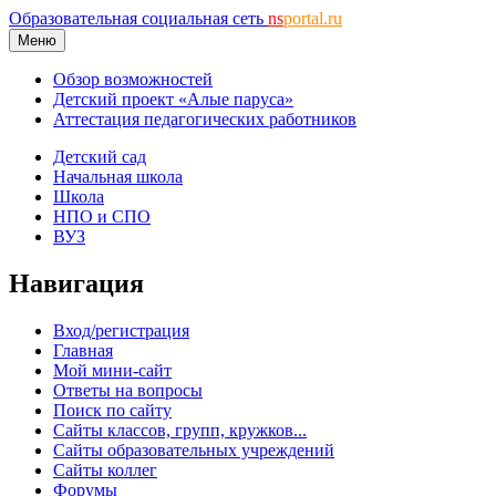
Образовательная социальная сеть
ns
portal.ru
Меню
Обзор возможностей
Детский проект «Алые паруса»
Аттестация педагогических работников
Детский сад
Начальная школа
Школа
НПО и СПО
ВУЗ
Навигация
Вход/регистрация
Главная
Мой мини-сайт
Ответы на вопросы
Поиск по сайту
Сайты классов, групп, кружков...
Сайты образовательных учреждений
Сайты коллег
Форумы