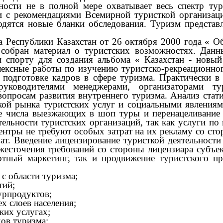
и не в полной мере охватывает весь спектр турис
ии с рекомендациями Всемирной туристкой организац
водятся новые бланки обследования. Туризм представ
Республики Казахстан от 26 октября 2000 года « О
 собран материал о туристских возможностях. Дан
 спорту для создания альбома « Казахстан - новый
ексные работы по изучению туристско-рекреационног
 подготовке кадров в сфере туризма. Практически в
оводителями менеджерами, организаторами тури
опросам развития внутреннего туризма. Анализ стати
йкой рынка туристских услуг и социальными явлени
е числа выезжающих в шоп туры и перенацеливание
тельности туристских организаций, так как услуги п
ентры не требуют особых затрат на их рекламу со сто
ат. Введение лицензирование туристкой деятельности
жесточения требований со стороны лицензиара субъе
отный маркетинг, так и продвижение туристского п
с области туризма;
тий;
урпродуктов;
х слоев населения;
ких услугах;
ов туризма;