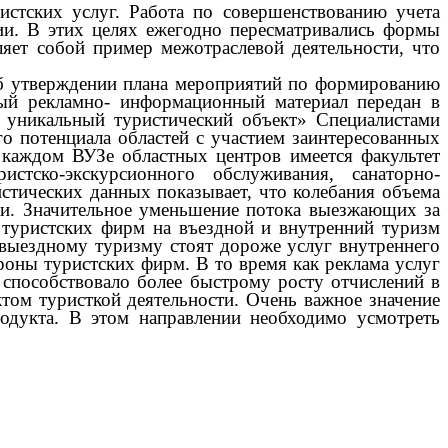
тских услуг. Работа по совершенствованию учета
ии. В этих целях ежегодно пересматривались формы
ляет собой пример межотраслевой деятельности, что
б утверждении плана мероприятий по формированию
ный рекламно- информационный материал передан в
 уникальный туристический объект» Специалистами
о потенциала областей с участием заинтересованных
 каждом ВУЗе областных центров имеется факультет
стско-экскурсионного обслуживания, санаторно-
стических данных показывает, что колебания объема
ями. Значительное уменьшение потока выезжающих за
 туристских фирм на въездной и внутренний туризм
о выездному туризму стоят дороже услуг внутреннего
роны туристских фирм. В то время как реклама услуг
 способствовало более быстрому росту отчислений в
ктом туристкой деятельности. Очень важное значение
родукта. В этом направлении необходимо усмотреть