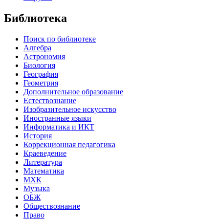
Библиотека
Поиск по библиотеке
Алгебра
Астрономия
Биология
География
Геометрия
Дополнительное образование
Естествознание
Изобразительное искусство
Иностранные языки
Информатика и ИКТ
История
Коррекционная педагогика
Краеведение
Литература
Математика
МХК
Музыка
ОБЖ
Обществознание
Право