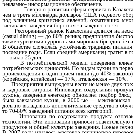
рекламно- информационное обеспечение.
Говоря о развитии сферы сервиса в Казахстане, м
чем в треть миллиарда долларов США годового оборо
под влиянием кризисных явлений, охвативших мног
заставляет заведения бороться за каждого гостя.
Ресторанный рынок Казахстана делится на несколь
(casual dining) — до 80% рынка; предприятия быстрог
также турецкими суррогатами мировых брендов без авт
В обществе сложилась устойчивая традиция питания 
последние годы. Если средний американец тратит в г
— около 25 дол.
В потребительской модели поведения клиенто
потребительских ценностей. По видам кухни на перв
происхождения в один прием пищи (до 40% заказов), 
(корейская, китайская) — 17%, итальянская — 10%.
Предприятия вынуждены вести не менее двух-трех 
и кадровые затраты. Инновации содержания продук
кухонь, заведение ежегодно обновляет подбор блюд
была кавказская кухня, в 2000-ые — мексиканская 
должно вкладывать дополнительные средства в обуче
то 70-80% заведений питания всех категорий.
Инновации по содержанию продукта означают из
технологии. Эти инновации приносят значительную п
продуктов и общей культуры заведения. Новые технол
В 2007 году началось массовое техническое перево