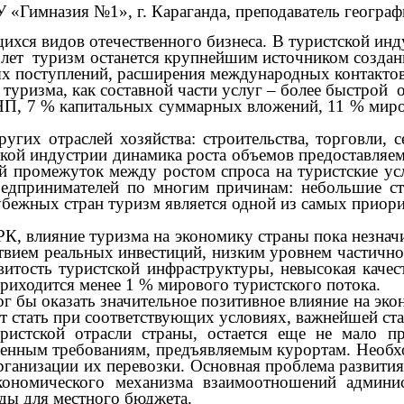
У «Гимназия №1», г. Караганда, преподаватель географ
я видов отечественного бизнеса. В туристской индус
 лет туризм останется крупнейшим источником создан
ных поступлений, расширения международных контактов
ризма, как составной части услуг – более быстрой 
П, 7 % капитальных суммарных вложений, 11 % миро
х отраслей хозяйства: строительства, торговли, се
стской индустрии динамика роста объемов предоставля
ой промежуток между ростом спроса на туристские ус
едпринимателей по многим причинам: небольшие ст
убежных стран туризм является одной из самых приор
влияние туризма на экономику страны пока незначите
твием реальных инвестиций, низким уровнем частичн
итость туристской инфраструктуры, невысокая качест
приходится менее 1 % мирового туристского потока.
бы оказать значительное позитивное влияние на экон
т стать при соответствующих условиях, важнейшей ста
ой отрасли страны, остается еще не мало пробл
еменным требованиям, предъявляемым курортам. Необ
ганизации их перевозки. Основная проблема развития
экономического механизма взаимоотношений админи
ды для местного бюджета.