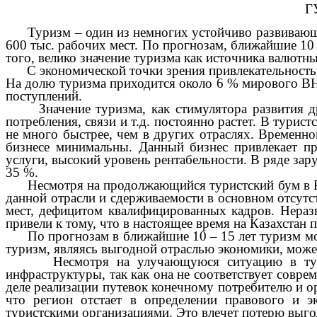
Г
Туризм – один из немногих устойчиво развивающихс
600 тыс. рабочих мест. По прогнозам, ближайшие 10
того, велико значение туризма как источника валют
С экономической точки зрения привлекательность ту
На долю туризма приходится около 6 % мирового ВН
поступлений.
Значение туризма, как стимулятора развития други
потребления, связи и т.д. постоянно растет. В тури
не много быстрее, чем в других отраслях. Временн
бизнесе минимальны. Данный бизнес привлекает пр
услуги, высокий уровень рентабельности. В ряде зар
35 %.
Несмотря на продолжающийся туристский бум в РК, 
данной отрасли и сдерживаемости в основном отсутс
мест, дефицитом квалифицированных кадров. Неразв
привели к тому, что в настоящее время на Казахстан 
По прогнозам в ближайшие 10 – 15 лет туризм мог 
туризм, являясь выгодной отраслью экономики, може
Несмотря на улучающуюся ситуацию в туристск
инфраструктуры, так как она не соответствует совр
деле реализации путевок конечному потребителю и ор
что регион отстает в определении правового и 
туристскими организациями. Это влечет потерю выго