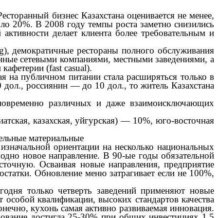
торанный бизнес Казахстана оценивается не менее,
оло 20%. В 2008 году темпы роста заметно снизились
активности делает клиента более требовательным и
g), демократичные рестораны полного обслуживания
вленные сетевыми компаниями, местными заведениями, а
афетерии (fast casual).
ая на публичном питании стала расширяться только в
 дол., россиянин — до 10 дол., то житель Казахстана
временно различных и даже взаимоисключающих
иатская, казахская, уйгурская) — 10%, юго-восточная
ельные материальные
изначальной ориентации на несколько национальных
одно новое направление. В 90-ые годы обязательной
осточную. Осваивая новые направления, предприятие
остатки. Обновление меню затрагивает если не 100%,
дня только четверть заведений применяют новые
т особой квалификации, высоких стандартов качества
онечно, кухонь самая активно развиваемая инновация.
дование достигла 25-30% при общих инвестициях 1,5