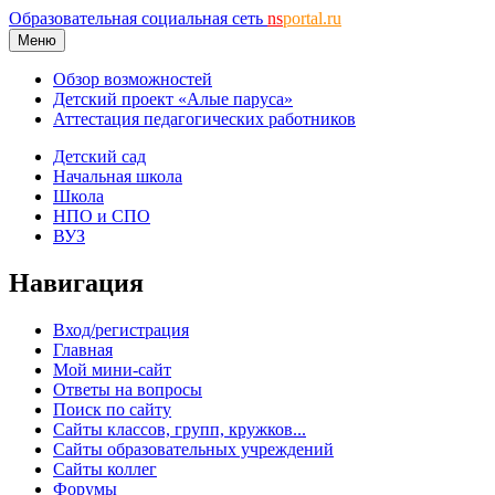
Образовательная социальная сеть
ns
portal.ru
Меню
Обзор возможностей
Детский проект «Алые паруса»
Аттестация педагогических работников
Детский сад
Начальная школа
Школа
НПО и СПО
ВУЗ
Навигация
Вход/регистрация
Главная
Мой мини-сайт
Ответы на вопросы
Поиск по сайту
Сайты классов, групп, кружков...
Сайты образовательных учреждений
Сайты коллег
Форумы