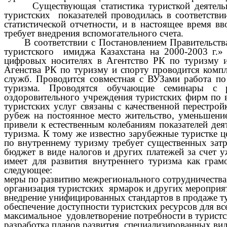
Существующая статистика туристкой деятельност
туристских показателей проводилась в соответств
статистической отчетности, и в настоящее время в
требует внедрения вспомогательного счета.
В соответствии с Постановлением Правительства 
туристского имиджа Казахстана на 2000-2003 г.»
цифровых носителях в Агентство РК по туризму и
Агенства РК по туризму и спорту проводится компл
служб. Проводится совместная с ВУЗами работа по
туризма. Проводятся обучающие семинары с рук
оздоровительного учреждения туристских фирм по в
туристских услуг связаны с качественной перестро
рубеж на постоянное место жительство, уменьшени
привели к естественным колебаниям показателей дея
туризма. К тому же известно зарубежные туристке ц
по внутреннему туризму требует существенных затр
бюджет в виде налогов и других платежей за счет у
имеет для развития внутреннего туризма как грам
следующее:
меры по развитию межрегионального сотрудничества 
организация туристских ярмарок и других мероприя
внедрение унифицированных стандартов в продаже т
обеспечение доступности туристских ресурсов для все
максимальное удовлетворение потребности в туристс
разработка планов развития специализированных вид