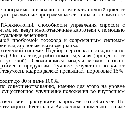
 программы позволяют отслеживать полный цикл от
ствуют различные программные системы и техническое
технологий, способности управления спросом с
ентам, но ведут многотысячные картотеки с помощью
ртуальные вечеринки.
ой проблемой перехода к современным системам
овки кадров новым вызовам рынка.
ической системе. Подбор персонала проводится по
ть). Оплата труда работников сдельная (проценты от
ых условий). Сложившиеся модели можно назвать
ртименте продукции. Лучшие результаты получают
х текучесть кадров далеко превышает пороговые 15%,
ходит до 80 и даже 100%.
о совершенствованию, именно для этого на уровне
м существенное улучшение положения во внутреннем
ветствии с растущими запросами потребителей. Но
мотивацией. Рестораны Казахстана применяют новые