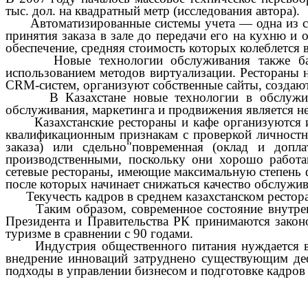
тыс. дол. на квадратный метр (исследования автора).
Автоматизированные системы учета — одна из сам
принятия заказа в зале до передачи его на кухню и
обеспечение, средняя стоимость которых колеблется в
Новые технологии обслуживания также базирую
использованием методов виртуализации. Рестораны 
CRM-систем, организуют собственные сайты, создают
В Казахстане новые технологии в обслуживани
обслуживания, маркетинга и продвижения является н
Казахстанские рестораны и кафе организуются и 
квалификационным признакам с проверкой личностных
заказа) или сдельно"повременная (оклад и доп
производственными, поскольку они хорошо работ
сетевые рестораны, имеющие максимальную степень ф
после которых начинает снижаться качество обслужива
Текучесть кадров в среднем казахстанском ресторан
Таким образом, современное состояние внутренне
Президента и Правительства РК принимаются закон
туризме в сравнении с 90 годами.
Индустрия общественного питания нуждается в ин
внедрение инноваций затруднено существующим деф
подходы в управлении бизнесом и подготовке кадров