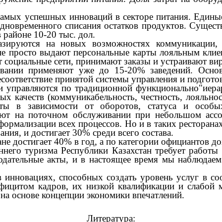
ых успешных инноваций в секторе питания. Единые
 одновременного списания остатков продуктов. Суще
 районе 10-20 тыс. дол.
тся на новых возможностях коммуникации, IT-
не просто выдают персональные карты лояльным кли
 социальные сети, принимают заказы и устраивают ви
и применяют уже до 15-20% заведений. Основн
есоответствие принятой системы управления и подгот
управляются по традиционной функционально"иерарх
 качеств (коммуникабельность, честность, лояльнос
латы в зависимости от оборотов, статуса и особ
ают на поточном обслуживании при небольшом ассо
ормализации всех процессов. Но и в таких ресторана
ния, и достигает 30% среди всего состава.
е достигает 40% в год, а по категории официантов до
го туризма Республики Казахстан требует работы п
одательные акты, и в настоящее время мы наблюдае
новациях, способных создать уровень услуг в соот
ицитом кадров, их низкой квалификации и слабой 
 на основе концепции экономики впечатлений.
Литература: