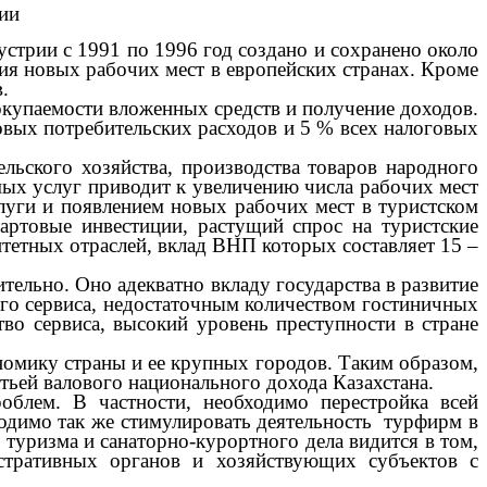
ии
трии с 1991 по 1996 год создано и сохранено около
ия новых рабочих мест в европейских странах. Кроме
.
окупаемости вложенных средств и получение доходов.
вых потребительских расходов и 5 % всех налоговых
льского хозяйства, производства товаров народного
емых услуг приводит к увеличению числа рабочих мест
луги и появлением новых рабочих мест в туристском
артовые инвестиции, растущий спрос на туристские
итетных отраслей, вклад ВНП которых составляет 15 –
льно. Оно адекватно вкладу государства в развитие
ого сервиса, недостаточным количеством гостиничных
во сервиса, высокий уровень преступности в стране
омику страны и ее крупных городов. Таким образом,
тьей валового национального дохода Казахстана.
ем. В частности, необходимо перестройка всей
ходимо так же стимулировать деятельность турфирм в
 туризма и санаторно-курортного дела видится в том,
стративных органов и хозяйствующих субъектов с