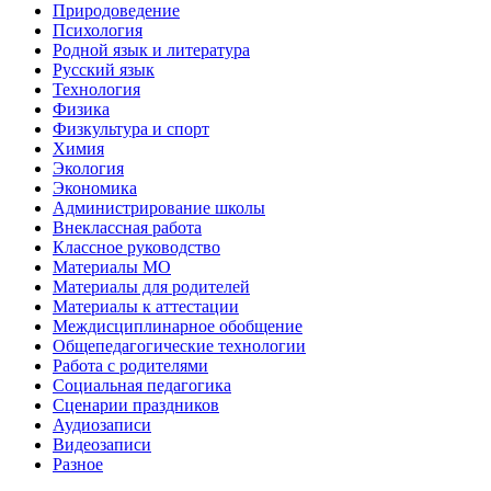
Природоведение
Психология
Родной язык и литература
Русский язык
Технология
Физика
Физкультура и спорт
Химия
Экология
Экономика
Администрирование школы
Внеклассная работа
Классное руководство
Материалы МО
Материалы для родителей
Материалы к аттестации
Междисциплинарное обобщение
Общепедагогические технологии
Работа с родителями
Социальная педагогика
Сценарии праздников
Аудиозаписи
Видеозаписи
Разное