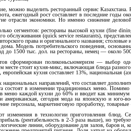
ожно выделить ресторанный сервис Казахстана. Рес
та, ежегодный рост составляет в последние годы ок
ие отрасли экономики. Но именно снижение деловой 
ко сегментов: рестораны высокой кухни (fine dinin
о обслуживания (quick service restaurants), предста
орского права и оригинального названия; столовые и к
дома. Модель потребительского поведения, основанн
од до 1500 тыс. дол. на рестораны, немец — около 500
в сформирован поликоньсьюмеризм — выбор одно
ом месте стоит кухня-микс, включающая блюда разного
европейская кухня составляет 13%, национальная (аз
национальных направлений, что составляет дополнит
та состоят в изменении традиционных меню. Помимо 
 в меню каждой кухни до 60% и вводит как минимум 
и американская, сегодня мода на японскую и юго-в
ние персонала, маркетинговую проработку, товарные 
менения в технологии приготовления блюд. Сего
рибыль (рентабельность в 2-3 раза выше), но требую
огические линии, оборудование для залов, баров и, к
оружение предприятий питания. Доля затрат на обору