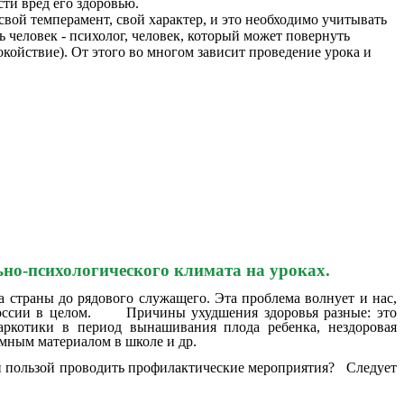
ти вред его здоровью.
свой темперамент, свой характер, и это необходимо учитывать
ь человек - психолог, человек, который может повернуть
койствие). От этого во многом зависит проведение урока и
но-психологического климата на уроках.
та страны до рядового служащего. Эта проблема волнует и нас,
 России в целом. Причины ухудшения здоровья разные: это
наркотики в период вынашивания плода ребенка, нездоровая
аммным материалом в школе и др.
й пользой проводить профилактические мероприятия? Следует