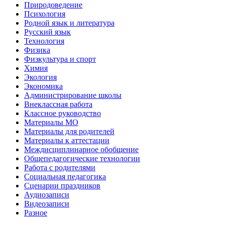
Природоведение
Психология
Родной язык и литература
Русский язык
Технология
Физика
Физкультура и спорт
Химия
Экология
Экономика
Администрирование школы
Внеклассная работа
Классное руководство
Материалы МО
Материалы для родителей
Материалы к аттестации
Междисциплинарное обобщение
Общепедагогические технологии
Работа с родителями
Социальная педагогика
Сценарии праздников
Аудиозаписи
Видеозаписи
Разное