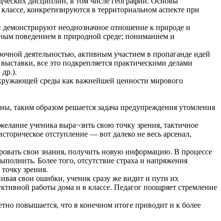
дческих дисциплин, в том числе географии. Основы
 классе, конкретизируются в территориальном аспекте при
ки демонстрируют неоднозначное отношение к природе и
ным поведением в природной среде; пониманием и
рочной деятельностью, активным участием в пропаганде идей
 выставки, все это подкрепляется практическими делами
др.).
 окружающей среды как важнейшей ценности мирового
ны, таким образом решается задача предупреждения утомления
желание ученика выра¬зить свою точку зрения, тактичное
торическое отступление — вот далеко не весь арсенал,
ировать свои знания, получить новую информацию. В процессе
выполнить. Более того, отсутствие страха и напряжения
точку зрения.
ивая свои ошибки, ученик сразу же видит и пути их
ктивной работы дома и в классе. Педагог поощряет стремление
тно повышается, что в конечном итоге приводит и к более