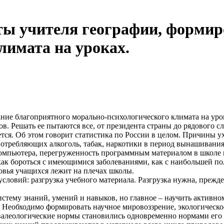
ты учителя географии, формир
лимата на уроках.
ние благоприятного морально-психологического климата на уро
ов. Решать ее пытаются все, от президента страны до рядового 
ся. Об этом говорит статистика по России в целом. Причины ух
употребляющих алкоголь, табак, наркотики в период вынашивания 
компьютера, перегруженность программным материалом в школе 
 как бороться с имеющимися заболеваниями, как с наибольшей п
ровья учащихся лежит на плечах школы.
условий: разгрузка учебного материала. Разгрузка нужна, прежде
систему знаний, умений и навыков, но главное – научить актив
Необходимо формировать научное мировоззрение, экологическое 
 валеологические нормы становились одновременно нормами его