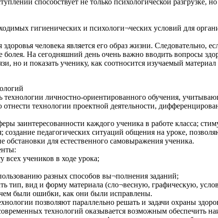
туплений способствует не только психологической разгрузке, н
обходимых гигиенических и психологи¬ческих условий для орган
здоровья человека является его образ жизни. Следовательно, ес
не болея. На сегодняшний день очень важно вводить вопросы здо
и, но и показать ученику, как соотносится изучаемый материал
нологий
ь технологии личностно-ориентированного обучения, учитываю
 отнести технологии проектной деятельности, дифференцирован
сферы заинтересованности каждого ученика в работе класса; ст
; создание педагогических ситуаций общения на уроке, позвол
ние обстановки для естественного самовыражения ученика.
енты:
 всех учеников в ходе урока;
спользованию разных способов вы¬полнения заданий;
ь тип, вид и форму материала (сло¬весную, графическую, усло
в чем были ошибки, как они были исправлены.
хнологии позволяют параллельно решать и задачи охраны здоров
современных технологий оказывается возможным обеспечить наи