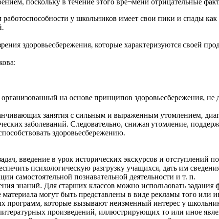
ением, поскольку в течение этого вре¬мени отрицательные фак
аботоспособности у школьников имеет свои пики и спады как в 
й.
зрения здоровьесбережения, которые характеризуются своей пр
кова:
, организованный на основе принципов здоровьесбережения, не 
канчивающих занятия с сильным и выраженным утомлением, диа
еских заболеваний. Следовательно, снижая утомление, поддерж
 способствовать здоровьесбережению.
адач, введение в урок исторических экскурсов и отступлений п
еспечить психологическую разгрузку учащихся, дать им сведени
ции самостоятельной познавательной деятельности и т. п.
ения знаний. Для старших классов можно использовать задания 
материала могут быть представлены в виде рекламы того или ин
 программ, которые вызывают неизменный интерес у школьнико
 литературных произведений, иллюстрирующих то или иное явле