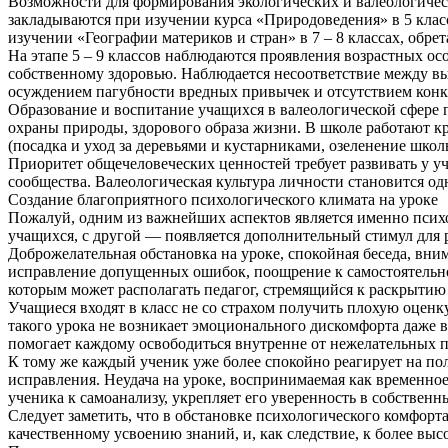
Возможности для формирования экологических и валеологичес
закладываются при изучении курса «Природоведения» в 5 класс
изучении «Географии материков и стран» в 7 – 8 классах, обрет
На этапе 5 – 9 классов наблюдаются проявления возрастных о
собственному здоровью. Наблюдается несоответствие между 
осуждением пагубности вредных привычек и отсутствием конк
Образование и воспитание учащихся в валеологической сфере
охраны природы, здорового образа жизни. В школе работают кр
(посадка и уход за деревьями и кустарниками, озеленение школ
Приоритет общечеловеческих ценностей требует развивать у 
сообщества. Валеологическая культура личности становится од
Создание благоприятного психологического климата на уроке
Пожалуй, одним из важнейших аспектов является именно психо
учащихся, с другой — появляется дополнительный стимул для 
Доброжелательная обстановка на уроке, спокойная беседа, вни
исправление допущенных ошибок, поощрение к самостоятельно
которым может располагать педагог, стремящийся к раскрытию
Учащиеся входят в класс не со страхом получить плохую оценк
такого урока не возникает эмоционального дискомфорта даже в т
помогает каждому освободиться внутренне от нежелательных п
К тому же каждый ученик уже более спокойно реагирует на пол
исправления. Неудача на уроке, воспринимаемая как временно
ученика к самоанализу, укрепляет его уверенность в собствен
Следует заметить, что в обстановке психологического комфорт
качественному усвоению знаний, и, как следствие, к более выс