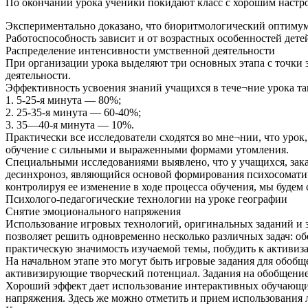
По окончании урока ученики покидают класс с хорошим настро
Экспериментально доказано, что биоритмологический оптимум р
Работоспособность зависит и от возрастных особенностей дете
Распределение интенсивности умственной деятельности
При организации урока выделяют три основных этапа с точки 
деятельности.
Эффективность усвоения знаний учащихся в тече¬ние урока та
1. 5-25-я минута — 80%;
2. 25-35-я минута — 60-40%;
3. 35—40-я минута — 10%.
Практически все исследователи сходятся во мне¬нии, что урок
обучение с сильными и выраженными формами утомления.
Специальными исследованиями выявлено, что у учащихся, за
десинхроноз, являющийся основой формирования психосоматич
контролируя ее изменение в ходе процесса обучения, мы будем
Психолого-педагогические технологии на уроке географии
Снятие эмоционального напряжения
Использование игровых технологий, оригинальных заданий и з
позволяет решить одновременно несколько различных задач: об
практическую значимость изучаемой темы, побудить к активиза
На начальном этапе это могут быть игровые задания для обобщ
активизирующие творческий потенциал. Задания на обобщение 
Хороший эффект дает использование интерактивных обучающих
напряжения. Здесь же можно отметить и прием использования