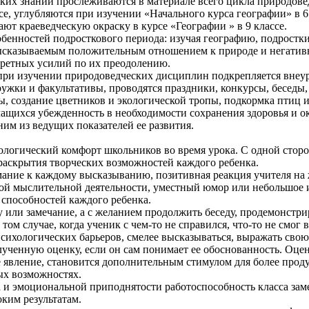
ких знаний прослеживаются в материале всего цикла природове
е, углубляются при изучении «Начального курса географии» в 6
ают краеведческую окраску в курсе «Географии » в 9 классе.
собенностей подросткового периода: изучая географию, подрост
высказываемым положительным отношением к природе и негатив
ретных усилий по их преодолению.
 при изучении природоведческих дисциплин подкрепляется внеу
ужки и факультативы, проводятся праздники, конкурсы, беседы,
ы, создание цветников и экологической тропы, подкормка птиц и 
учащихся убежденность в необходимости сохранения здоровья и
ним из ведущих показателей ее развития.
логический комфорт школьников во время урока. С одной сторо
раскрытия творческих возможностей каждого ребенка.
мание к каждому высказыванию, позитивная реакция учителя на 
й мыслительной деятельности, уместный юмор или небольшое ис
 способностей каждого ребенка.
у или замечание, а с желанием продолжить беседу, продемонстр
ом случае, когда ученик с чем-то не справился, что-то не смог 
сихологических барьеров, смелее высказываться, выражать свою 
ученную оценку, если он сам понимает ее обоснованность. Оцен
е явление, становится дополнительным стимулом для более проду
ных возможностях.
а и эмоциональной приподнятости работоспособность класса заме
оким результатам.