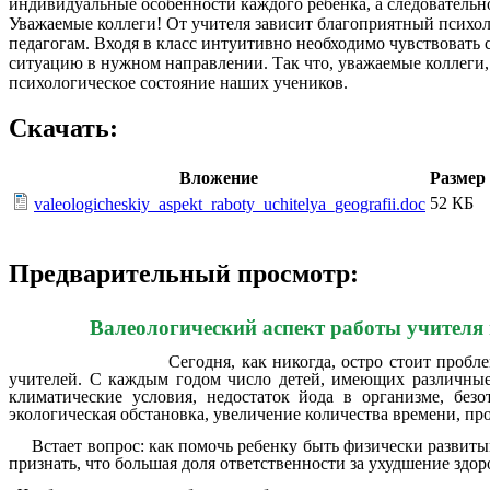
индивидуальные особенности каждого ребенка, а следовательн
Уважаемые коллеги! От учителя зависит благоприятный психоло
педагогам. Входя в класс интуитивно необходимо чувствовать с
ситуацию в нужном направлении. Так что, уважаемые коллеги, 
психологическое состояние наших учеников.
Скачать:
Вложение
Размер
52 КБ
valeologicheskiy_aspekt_raboty_uchitelya_geografii.doc
Предварительный просмотр:
Валеологический аспект работы учителя
Сегодня, как никогда, остро стоит пробл
учителей. С каждым годом число детей, имеющих различные
климатические условия, недостаток йода в организме, без
экологическая обстановка, увеличение количества времени, п
Встает вопрос: как помочь ребенку быть физически развиты
признать, что большая доля ответственности за ухудшение здо