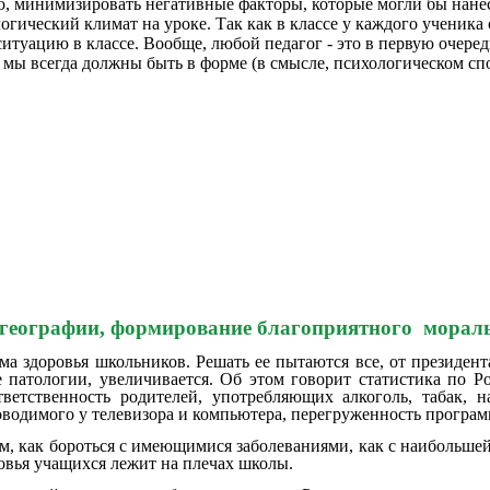
о, минимизировать негативные факторы, которые могли бы нанес
гический климат на уроке. Так как в классе у каждого ученика 
итуацию в классе. Вообще, любой педагог - это в первую очеред
мы всегда должны быть в форме (в смысле, психологическом спо
 географии, формирование благоприятного мораль
ема здоровья школьников. Решать ее пытаются все, от президен
 патологии, увеличивается. Об этом говорит статистика по
ответственность родителей, употребляющих алкоголь, табак, 
роводимого у телевизора и компьютера, перегруженность прогр
м, как бороться с имеющимися заболеваниями, как с наибольше
ровья учащихся лежит на плечах школы.