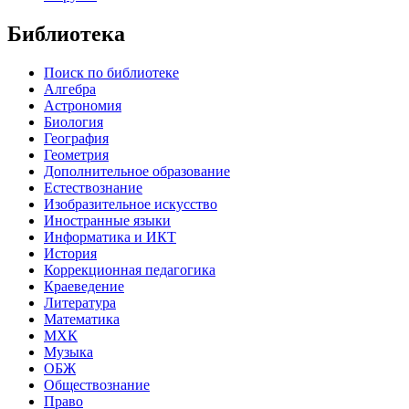
Библиотека
Поиск по библиотеке
Алгебра
Астрономия
Биология
География
Геометрия
Дополнительное образование
Естествознание
Изобразительное искусство
Иностранные языки
Информатика и ИКТ
История
Коррекционная педагогика
Краеведение
Литература
Математика
МХК
Музыка
ОБЖ
Обществознание
Право