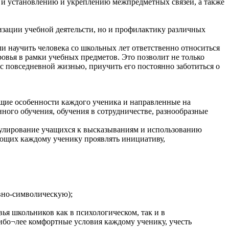
о и установлению и укреплению межпредметных связей, а также
изации учебной деятельсти, но и профилактику различных
ли научить человека со школьных лет ответственно относиться
ровья в рамки учебных предметов. Это позволит не только
 с повседневной жизнью, приучить его постоянно заботиться о
щие особенности каждого ученика и направленные на
ного обучения, обучения в сотрудничестве, разнообразные
имулирование учащихся к высказываниям и использованию
яющих каждому ученику проявлять инициативу,
вно-символическую);
ья школьников как в психологическом, так и в
бо¬лее комфортные условия каждому ученику, учесть