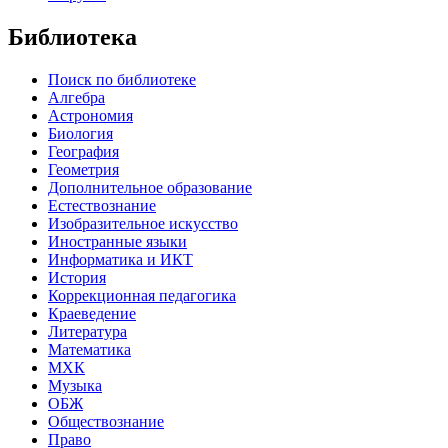
Библиотека
Поиск по библиотеке
Алгебра
Астрономия
Биология
География
Геометрия
Дополнительное образование
Естествознание
Изобразительное искусство
Иностранные языки
Информатика и ИКТ
История
Коррекционная педагогика
Краеведение
Литература
Математика
МХК
Музыка
ОБЖ
Обществознание
Право