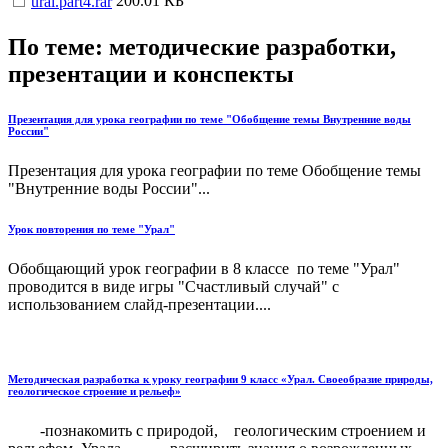
200.01 КБ
ural.part4.rar
По теме: методические разработки,
презентации и конспекты
Презентация для урока географии по теме "Обобщение темы Внутренние воды
России"
Презентация для урока географии по теме Обобщение темы
"Внутренние воды России"...
Урок повторения по теме "Урал"
Обобщающий урок географии в 8 классе по теме "Урал"
проводится в виде игры "Счастливый случай" с
использованием слайд-презентации....
Методическая разработка к уроку географии 9 класс «Урал. Своеобразие природы,
геологическое строение и рельеф»
-познакомить с природой, геологическим строением и