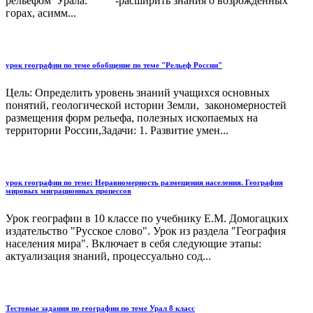
рельефом Урала. -расширить знания о возрожденных
горах, асимм...
урок географии по теме обобщение по теме "Рельеф России"
Цель: Определить уровень знаний учащихся основных
понятий, геологической истории Земли, закономерностей
размещения форм рельефа, полезных ископаемых на
территории России,Задачи: 1. Развитие умен...
урок географии по теме: Неравномерность размещения населения. География
мировых миграционных процессов
Урок географии в 10 классе по учебнику Е.М. Домогацких
издательство "Русское слово". Урок из раздела "География
населения мира". Включает в себя следующие этапы:
актуализация знаний, процессуально сод...
Тестовые задания по географии по теме Урал 8 класс