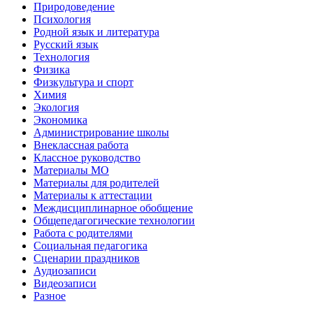
Природоведение
Психология
Родной язык и литература
Русский язык
Технология
Физика
Физкультура и спорт
Химия
Экология
Экономика
Администрирование школы
Внеклассная работа
Классное руководство
Материалы МО
Материалы для родителей
Материалы к аттестации
Междисциплинарное обобщение
Общепедагогические технологии
Работа с родителями
Социальная педагогика
Сценарии праздников
Аудиозаписи
Видеозаписи
Разное