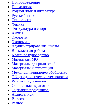
Природоведение
Психология
Родной язык и литература
Русский язык
Технология
Физика
Физкультура и спорт
Химия
Экология
Экономика
Администрирование школы
Внеклассная работа
Классное руководство
Материалы МО
Материалы для родителей
Материалы к аттестации
Междисциплинарное обобщение
Общепедагогические технологии
Работа с родителями
Социальная педагогика
Сценарии праздников
Аудиозаписи
Видеозаписи
Разное