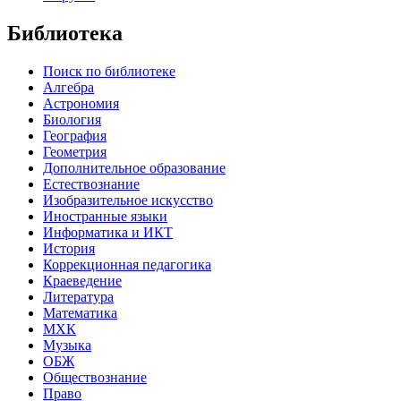
Библиотека
Поиск по библиотеке
Алгебра
Астрономия
Биология
География
Геометрия
Дополнительное образование
Естествознание
Изобразительное искусство
Иностранные языки
Информатика и ИКТ
История
Коррекционная педагогика
Краеведение
Литература
Математика
МХК
Музыка
ОБЖ
Обществознание
Право