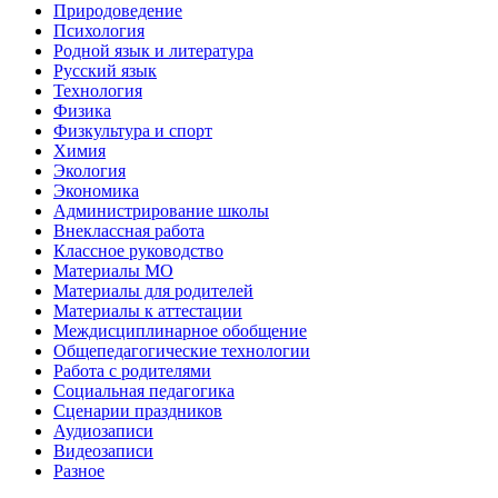
Природоведение
Психология
Родной язык и литература
Русский язык
Технология
Физика
Физкультура и спорт
Химия
Экология
Экономика
Администрирование школы
Внеклассная работа
Классное руководство
Материалы МО
Материалы для родителей
Материалы к аттестации
Междисциплинарное обобщение
Общепедагогические технологии
Работа с родителями
Социальная педагогика
Сценарии праздников
Аудиозаписи
Видеозаписи
Разное