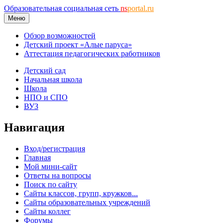
Образовательная социальная сеть
ns
portal.ru
Меню
Обзор возможностей
Детский проект «Алые паруса»
Аттестация педагогических работников
Детский сад
Начальная школа
Школа
НПО и СПО
ВУЗ
Навигация
Вход/регистрация
Главная
Мой мини-сайт
Ответы на вопросы
Поиск по сайту
Сайты классов, групп, кружков...
Сайты образовательных учреждений
Сайты коллег
Форумы