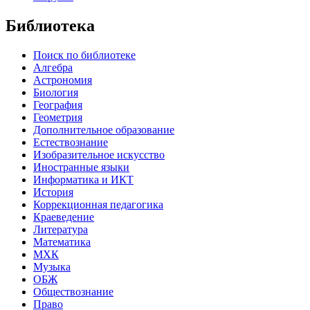
Библиотека
Поиск по библиотеке
Алгебра
Астрономия
Биология
География
Геометрия
Дополнительное образование
Естествознание
Изобразительное искусство
Иностранные языки
Информатика и ИКТ
История
Коррекционная педагогика
Краеведение
Литература
Математика
МХК
Музыка
ОБЖ
Обществознание
Право