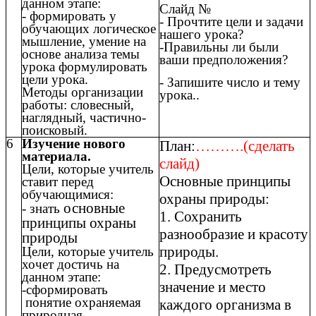
данном этапе:
Слайд №
- формировать у
- Прочтите цели и задачи
обучающих логическое
нашего урока?
мышление, умение на
-Правильны ли были
основе анализа темы
ваши предположения?
урока формулировать
цели урока.
- Запишите число и тему
Методы организации
урока..
работы: словесный,
наглядный, частично-
поисковый.
6
Изучение нового
План:
……….(сделать
материала.
слайд)
Цели, которые учитель
Основные принципы
ставит перед
обучающимися:
охраны природы:
основные
- знать
1. Сохранить
принципы охраны
разнообразие и красоту
природы
природы.
Цели, которые учитель
хочет достичь на
2. Предусмотреть
данном этапе:
значение и место
-сформировать
понятие охраняемая
каждого организма в
природная