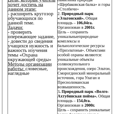
хочет достичь на
«Щербаковская балка» и горы
данном этапе:
«Столбичи»
- расширить кругозор
2.
Природный парк
обучающихся по
«Эльтонский».
Общая
данной теме.
площадь –
106,04га.
Задачи:
Организован в
2001г.
- проверить
Цель – сохранить
опережающее задание,
уникальныеприродные
- довести до сведения
комплексы и
учащихся нужность и
бальнологические ресурсы
важность изучения
«Приэльтонья». Объектами
темы «Охрана
особой охраны являются:
окружающей среды»
уникальные объекты
Методы организации
солянокупольного
работы:
словесные,
происхождения, озеро Эльтон,
наглядные
Сморогдинский минеральный
источник, гора Улаган и
Преснолиманская
возвышенность.
3
. Природный парк «Волго-
Ахтубинская пойма».
Общая
площадь –
154,0га.
Организован в
2000г.
Цель – сохранить уникальные