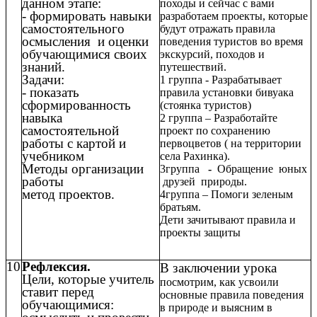
данном этапе:
походы и сейчас с вами
- формировать навыки
разработаем проекты, которые
самостоятельного
будут отражать правила
осмысления и оценки
поведения туристов во время
обучающимися своих
экскурсий, походов и
знаний.
путешествий.
Задачи:
1 группа - Разрабатывает
- показать
правила установки бивуака
сформированность
(стоянка туристов)
навыка
2 группа – Разработайте
самостоятельной
проект по сохранению
работы с картой и
первоцветов ( на территории
учебником
села Рахинка).
Методы организации
3группа
-
Обращение юных
работы
друзей природы.
метод проектов.
4группа – Помоги зеленым
братьям.
Дети зачитывают правила и
проекты защиты
10
Рефлексия.
В заключении урока
Цели, которые учитель
посмотрим, как усвоили
ставит перед
основные правила поведения
обучающимися:
в природе и выясним в