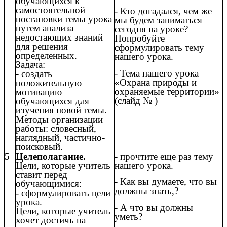
обучающихся к
самостоятельной
- Кто догадался, чем же
постановки темы урока
мы будем заниматься
путем анализа
сегодня на уроке?
недостающих знаний
Попробуйте
для решения
сформулировать тему
определенных.
нашего урока.
Задача:
- Тема нашего урока
- создать
«Охрана природы и
положительную
охраняемые территории»
мотивацию
(слайд № )
обучающихся для
изучения новой темы.
Методы организации
работы: словесный,
наглядный, частично-
поисковый.
5
Целеполагание.
- прочтите еще раз тему
Цели, которые учитель
нашего урока.
ставит перед
- Как вы думаете, что вы
обучающимися:
должны знать,?
- сформулировать цели
урока.
- А что вы должны
Цели, которые учитель
уметь?
хочет достичь на