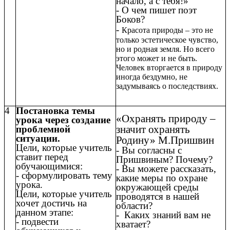
начало, а с тебя!»
- О чем пишет поэт
Боков?
-
Красота природы – это не
только эстетическое чувство,
но и родная земля. Но всего
этого может и не быть.
Человек вторгается в природу
иногда бездумно, не
задумываясь о последствиях.
4
Постановка темы
«Охранять природу –
урока через создание
значит охранять
проблемной
ситуации.
Родину» М.Пришвин
Цели, которые учитель
- Вы согласны с
ставит перед
Пришвиным? Почему?
обучающимися:
- Вы можете рассказать,
- сформулировать тему
какие меры по охране
урока.
окружающей среды
Цели, которые учитель
проводятся в нашей
хочет достичь на
области?
данном этапе:
- Каких знаний вам не
- подвести
хватает?