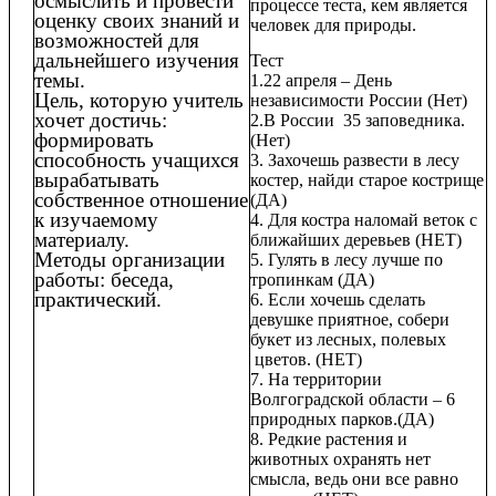
осмыслить и провести
процессе теста, кем является
оценку своих знаний и
человек для природы.
возможностей для
дальнейшего изучения
Тест
темы.
1.22 апреля – День
Цель, которую учитель
независимости России (Нет)
хочет достичь:
2.В России 35 заповедника.
формировать
(Нет)
способность учащихся
3. Захочешь развести в лесу
вырабатывать
костер, найди старое кострище
собственное отношение
(ДА)
к изучаемому
4. Для костра наломай веток с
материалу.
ближайших деревьев (НЕТ)
Методы организации
5. Гулять в лесу лучше по
работы: беседа,
тропинкам (ДА)
практический.
6. Если хочешь сделать
девушке приятное, собери
букет из лесных, полевых
цветов. (НЕТ)
7. На территории
Волгоградской области – 6
природных парков.(ДА)
8. Редкие растения и
животных охранять нет
смысла, ведь они все равно