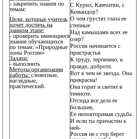
- закрепить знания по
С Курил, Камчатки, с
темам:
Командор?
О чем грустят глаза ее
Цели, которые учитель
хочет достичь на
степные
данном этапе:
Над камышами всех ее
- проверить имеющиеся
озер?
знания обучающихся
Россия начинается с
по темам: «Природные
пристрастья
зоны России»
Задачи:
К труду, терпению, к
- выполнить
правде, доброте.
Методы организации
Вот в чем ее звезда. Она
работы:
словесные,
прекрасна!
наглядные,
практический.
Она горит и светит в
темноте.
Отсюда все дела ее
большие,
Ее неповторимая судьба .
И если ты причастен к
ней-
Россия не с гор берет