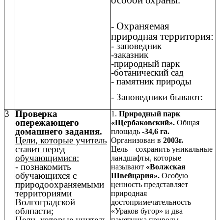
особой охраны.
Охраняемая
-
природная территория:
- заповедник
-заказник
-природный парк
-ботанический сад
- памятник природы
- Заповедники бывают:
3
Проверка
1.
Природный парк
опережающего
«Щербаковский».
Общая
домашнего задания.
площадь -
34,6 га.
Цели, которые учитель
Организован в
2003г.
ставит перед
Цель – сохранить уникальные
обучающимися:
ландшафты, которые
- познакомить
называют
«Волжская
обучающихся с
Швейцария».
Особую
природоохраняемыми
ценность представляет
территориями
природная
Волгоградской
достопримечательность
облпасти;
«Ураков бугор» и два
Цели, которые учитель
памятника природы