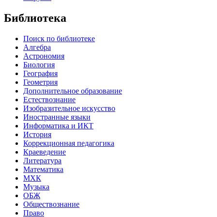
Библиотека
Поиск по библиотеке
Алгебра
Астрономия
Биология
География
Геометрия
Дополнительное образование
Естествознание
Изобразительное искусство
Иностранные языки
Информатика и ИКТ
История
Коррекционная педагогика
Краеведение
Литература
Математика
МХК
Музыка
ОБЖ
Обществознание
Право