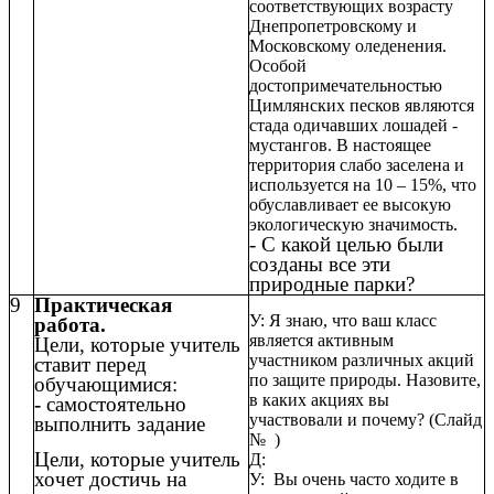
соответствующих возрасту
Днепропетровскому и
Московскому оледенения.
Особой
достопримечательностью
Цимлянских песков являются
стада одичавших лошадей -
мустангов. В настоящее
территория слабо заселена и
используется на 10 – 15%, что
обуславливает ее высокую
экологическую значимость.
- С какой целью были
созданы все эти
природные парки?
9
Практическая
У: Я знаю, что ваш класс
работа.
является активным
Цели, которые учитель
участником различных акций
ставит перед
по защите природы. Назовите,
обучающимися:
в каких акциях вы
-
самостоятельно
участвовали и почему? (Слайд
выполнить задание
№ )
Цели, которые учитель
Д:
хочет достичь на
У: Вы очень часто ходите в