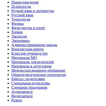
Природоведение
Психология
Родной язык и литература
Русский язык
Технология
Физика
Физкультура и спорт
Химия
Экология
Экономика
Администрирование школы
Внеклассная работа
Классное руководство
Материалы МО
Материалы для родителей
Материалы к аттестации
Междисциплинарное обобщение
Общепедагогические технологии
Работа с родителями
Социальная педагогика
Сценарии праздников
Аудиозаписи
Видеозаписи
Разное