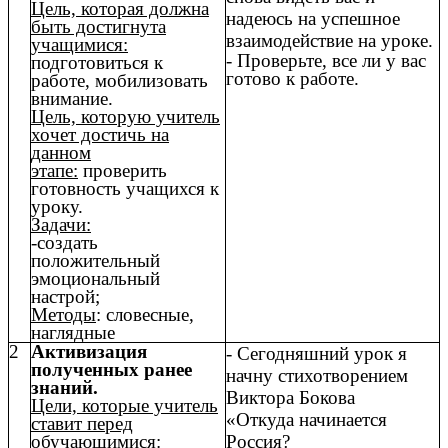
Цель, которая должна
надеюсь на успешное
быть достигнута
взаимодействие на уроке.
учащимися:
- Проверьте, все ли у вас
подготовиться к
готово к работе.
работе, мобилизовать
внимание.
Цель, которую учитель
хочет достичь на
данном
этапе:
проверить
готовность учащихся к
уроку.
Задачи:
-создать
положительный
эмоциональный
настрой;
Методы
: словесные,
наглядные
2
Активизация
- Сегодняшний урок я
полученных ранее
начну стихотворением
знаний.
Виктора Бокова
Цели, которые учитель
«Откуда начинается
ставит перед
обучающимися:
Россия?