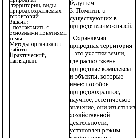
будущем.
территории, виды
3. Помнить о
природоохраняемых
территорий
существующих в
Задачи:
природе взаимосвязей.
- познакомить с
основными понятиями
Охраняемая
-
темы.
Методы организации
природная территория
работы:
– это участки земли,
Практический,
наглядный.
где расположены
природные комплексы
и объекты, которые
имеют особое
природоохранное,
научное, эстетическое
значение, они изъяты из
хозяйственной
деятельности,
установлен режим