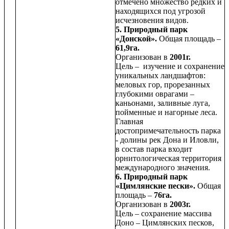
отмечено множество редких и
находящихся под угрозой
исчезновения видов.
5. Природный парк
«Донской».
Общая площадь –
61,9га.
Организован в
2001г.
Цель – изучение и сохранение
уникальных ландшафтов:
меловых гор, прорезанных
глубокими оврагами –
каньонами, заливные луга,
пойменные и нагорные леса.
Главная
достопримечательность парка
- долины рек Дона и Иловли,
в состав парка входит
орнитологическая территория
международного значения.
6. Природный парк
«Цимлянские пески».
Общая
площадь –
76га.
Организован в
2003г.
Цель – сохранение массива
Доно – Цимлянских песков,