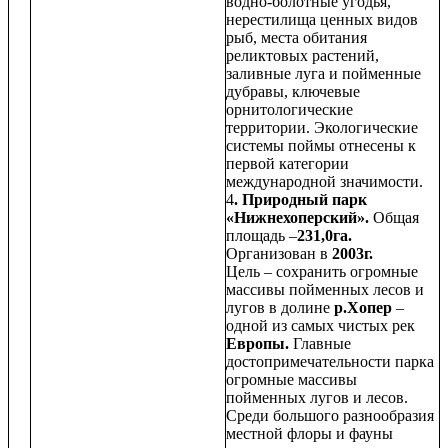
водно-болотные угодья,
нерестилища ценных видов
рыб, места обитания
реликтовых растений,
заливные луга и пойменные
дубравы, ключевые
орнитологические
территории. Экологические
системы поймы отнесены к
первой категории
международной значимости.
4
. Природный парк
«Нижнехоперский».
Общая
площадь –
231,0га.
Организован в
2003г.
Цель – сохранить огромные
массивы пойменных лесов и
лугов в долине
р.Хопер
–
одной из самых чистых рек
Европы.
Главные
достопримечательности парка
огромные массивы
пойменных лугов и лесов.
Среди большого разнообразия
местной флоры и фауны