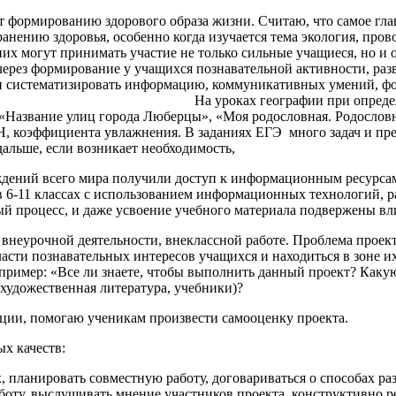
 формированию здорового образа жизни. Считаю, что самое главн
анению здоровья, особенно когда изучается тема экология, про
 них могут принимать участие не только сильные учащиеся, но и
через формирование у учащихся познавательной активности, раз
 и систематизировать информацию, коммуникативных умений, фо
уроках географии при определённых темах мож
 «Название улиц города Люберцы», «Моя родословная. Родословн
, коэффициента увлажнения. В заданиях ЕГЭ много задач и пре
дальше, если возникает необходимость,
еждений всего мира получили доступ к информационным ресурса
 6-11 классах с использованием информационных технологий, р
ный процесс, и даже усвоение учебного материала подвержены в
 внеурочной деятельности, внеклассной работе. Проблема прое
ласти познавательных интересов учащихся и находиться в зоне 
пример: «Все ли знаете, чтобы выполнить данный проект? Как
 художественная литература, учебники)?
ации, помогаю ученикам произвести самооценку проекта.
х качеств:
 планировать совместную работу, договариваться о способах ра
аботу, выслушивать мнение участников проекта, конструктивно р