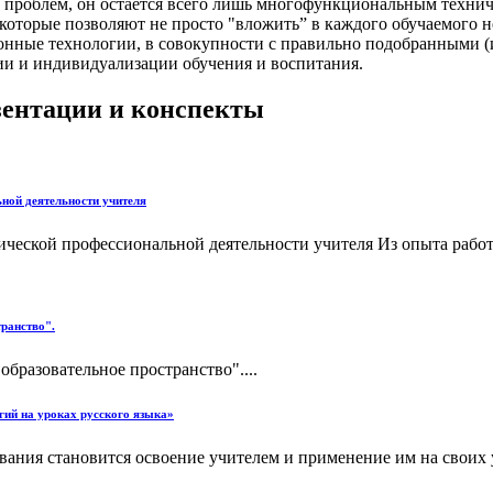
х проблем, он остается всего лишь многофункциональным техни
оторые позволяют не просто "вложить” в каждого обучаемого нек
нные технологии, в совокупности с правильно подобранными (
ии и индивидуализации обучения и воспитания.
езентации и конспекты
ной деятельности учителя
ческой профессиональной деятельности учителя Из опыта работы
транство".
бразовательное пространство"....
гий на уроках русского языка»
вания становится освоение учителем и применение им на своих