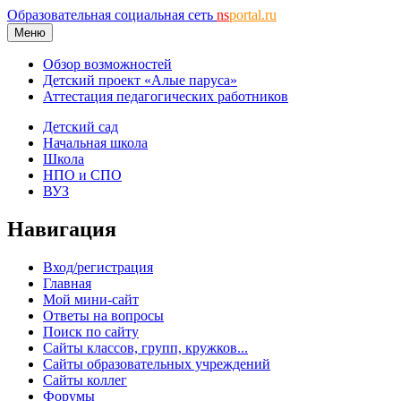
Образовательная социальная сеть
ns
portal.ru
Меню
Обзор возможностей
Детский проект «Алые паруса»
Аттестация педагогических работников
Детский сад
Начальная школа
Школа
НПО и СПО
ВУЗ
Навигация
Вход/регистрация
Главная
Мой мини-сайт
Ответы на вопросы
Поиск по сайту
Сайты классов, групп, кружков...
Сайты образовательных учреждений
Сайты коллег
Форумы