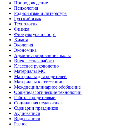
Природоведение
Психология
Родной язык и литература
Русский язык
Технология
Физика
Физкультура и спорт
Химия
Экология
Экономика
Администрирование школы
Внеклассная работа
Классное руководство
Материалы МО
Материалы для родителей
Материалы к аттестации
Междисциплинарное обобщение
Общепедагогические технологии
Работа с родителями
Социальная педагогика
Сценарии праздников
Аудиозаписи
Видеозаписи
Разное