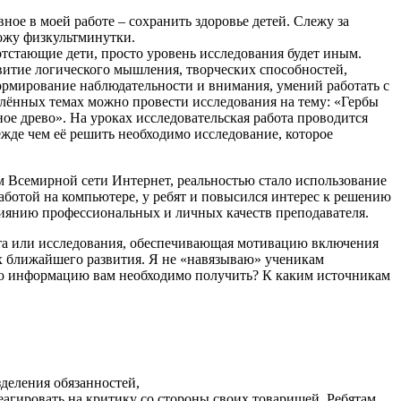
ое в моей работе – сохранить здоровье детей. Слежу за
вожу физкультминутки.
 отстающие дети, просто уровень исследования будет иным.
витие логического мышления, творческих способностей,
рмирование наблюдательности и внимания, умений работать с
но провести исследования на тему: «Гербы
ое древо». На уроках исследовательская работа проводится
жде чем её решить необходимо исследование, которое
м Всемирной сети Интернет, реальностью стало использование
аботой на компьютере, у ребят и повысился интерес к решению
лиянию профессиональных и личных качеств преподавателя.
кта или исследования, обеспечивающая мотивацию включения
их ближайшего развития. Я не «навязываю» ученикам
ую информацию вам необходимо получить? К каким источникам
зделения обязанностей,
еагировать на критику со стороны своих товарищей. Ребятам