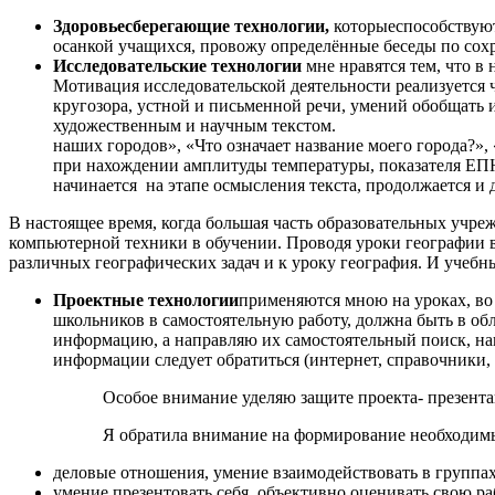
Здоровьесберегающие технологии,
которыеспособствуют
осанкой учащихся, провожу определённые беседы по сохр
Исследовательские технологии
мне нравятся тем, что в
Мотивация исследовательской деятельности реализуется 
кругозора, устной и письменной речи, умений обобщать
художественным и научным текстом. На 
наших городов», «Что означает название моего города?»,
при нахождении амплитуды температуры, показателя ЕПН
начинается на этапе осмысления текста, продолжается и 
В настоящее время, когда большая часть образовательных учр
компьютерной техники в обучении. Проводя уроки географии в
различных географических задач и к уроку география. И учеб
Проектные технологии
применяются мною на уроках, во
школьников в самостоятельную работу, должна быть в об
информацию, а направляю их самостоятельный поиск, на
информации следует обратиться (интернет, справочники,
Особое внимание уделяю защите проекта- презент
Я обратила внимание на формирование необходимы
деловые отношения, умение взаимодействовать в группах,
умение презентовать себя, объективно оценивать свою р