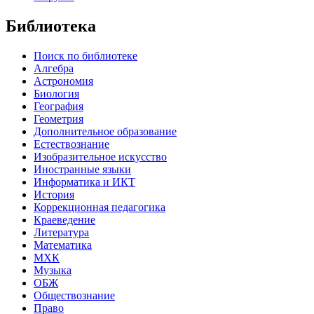
Библиотека
Поиск по библиотеке
Алгебра
Астрономия
Биология
География
Геометрия
Дополнительное образование
Естествознание
Изобразительное искусство
Иностранные языки
Информатика и ИКТ
История
Коррекционная педагогика
Краеведение
Литература
Математика
МХК
Музыка
ОБЖ
Обществознание
Право