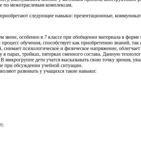
аже по межотраслевым комплексам.
и приобретают следующие навыки: презентационные, коммуника
ем звене, особенно в 7 классе при обобщении материала в форме
 процесс обучения, способствует как приобретению знаний, так 
, снимает психологическое и физическое напряжение, облегчает
у в парах, тройках, пятерках сменного состава. Данную техноло
В микрогруппе дети учатся высказывать свою точку зрения, ува
не при обсуждении учебной ситуации.
зволяют развивать у учащихся такие навыки:
т;