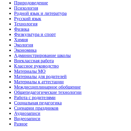
Природоведение
Психология
Родной язык и литература
Русский язык
Технология
Физика
Физкультура и спорт
Химия
Экология
Экономика
Администрирование школы
Внеклассная работа
Классное руководство
Материалы МО
Материалы для родителей
Материалы к аттестации
Междисциплинарное обобщение
Общепедагогические технологии
Работа с родителями
Социальная педагогика
Сценарии праздников
Аудиозаписи
Видеозаписи
Разное