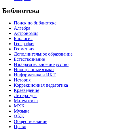
Библиотека
Поиск по библиотеке
Алгебра
Астрономия
Биология
География
Геометрия
Дополнительное образование
Естествознание
Изобразительное искусство
Иностранные языки
Информатика и ИКТ
История
Коррекционная педагогика
Краеведение
Литература
Математика
МХК
Музыка
ОБЖ
Обществознание
Право