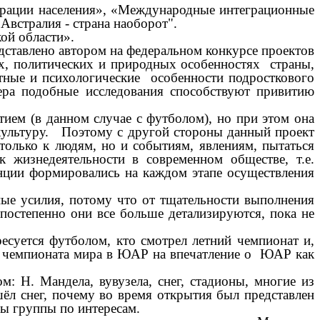
грации населения», «Международные интеграционные
встралия - страна наоборот".
ой области».
дставлено автором на федеральном конкурсе проектов
х, политических и природных особенностях страны,
стные и психологические особенности подросткового
ера подобные исследования способствуют привитию
ием (в данном случае с футболом), но при этом она
и культуру. Поэтому с другой стороны данный проект
только к людям, но и событиям, явлениям, пытаться
 жизнедеятельности в современном обществе, т.е.
нции формировались на каждом этапе осуществления
ые усилия, потому что от тщательности выполнения
 постепенно они все больше детализируются, пока не
ресуется футболом, кто смотрел летний чемпионат и,
го чемпионата мира в ЮАР на впечатление о ЮАР как
 Н. Мандела, вувузела, снег, стадионы, многие из
ёл снег, почему во время открытия был представлен
ы группы по интересам.