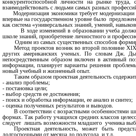
конкурентоспособной личности на рынке труда, 
взаимодействовать с людьми самых разных профессий,
Модернизация экономики требует модернизации
впервые на государственном уровне было предложено
как система «универсальных знаний, умений, навыков
 ходе изменений в образовании учеба должна стат
школе знаний, приобретение личностного и профессио
Одним из самых существенных способов формиров
Метод проектов возник во второй половине XIX
других американских ученых. По словам Дж. Дь
непосредственным образом включен в активный поз
информации, планирует варианты решения проблемы,
новый учебный и жизненный опыт.
Таким образом проектная деятельность содержит
- анализ проблемы;
- постановка цели;
- выбор средств ее достижения;
- поиск и обработка информации, ее анализ и синтез;
- оценка полученных результатов и выводов.
В
соответствии с возрастными особенностями шк
формах. Так работу учащихся средних классов целес
следует лишать возможности младшего ученика выбо
Проектная деятельность, может быть предст
долгосрочными от месяца до полугода и т.д.