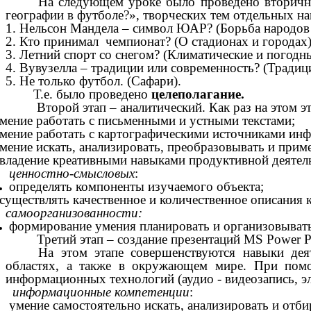
На следующем уроке было проведено вторично
географии в футболе?»,
творческих тем отдельных на
1. Нельсон Мандела – символ ЮАР? (Борьба народов
2. Кто принимал чемпионат? (О стадионах и городах
3. Летний спорт со снегом? (Климатические и погодн
4. Вувузелла – традиции или современность? (Традиц
5. Не только футбол. (Сафари).
Т.е. было проведено
целеполагание.
Второй этап – аналитический. Как раз на этом эт
мение работать с письменными и устными текстами;
мение работать с картографическими источниками ин
мение искать, анализировать, преобразовывать и при
владение креативными навыками продуктивной деятельн
ценностно-смысловых
:
определять компоненты изучаемого объекта;
существлять качественное и количественное описания 
самоорганизованности:
формирование умения планировать и организовывать 
Третий этап – создание презентаций МS Power Poi
На этом этапе совершенствуются навыки де
областях, а также в окружающем мире. При помощ
информационных технологий (аудио - видеозапись, 
информационные компетенции
:
умение самостоятельно искать, анализировать и отб