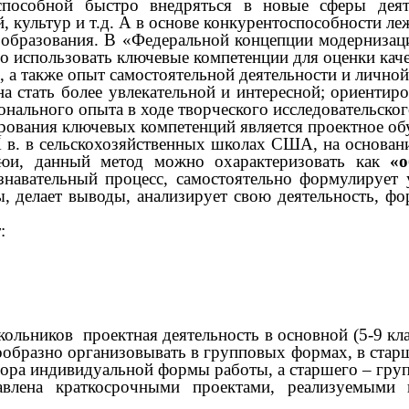
способной быстро внедряться в новые сферы деяте
 культур и т.д.
А в основе конкурентоспособности ле
 образования.
В «Федеральной концепции модернизаци
 использовать ключевые компетенции для оценки кач
, а также опыт самостоятельной деятельности и личной
ь более увлекательной и интересной; ориентиров
нального опыта в ходе творческого исследовательског
ания ключевых компетенций является проектное обуче
 в. в сельскохозяйственных школах США, на основани
юи, данный метод можно охарактеризовать как
«о
навательный процесс, самостоятельно формулирует
 делает выводы, анализирует свою деятельность, ф
:
ольников проектная деятельность в основной (5-9 кла
ообразно организовывать в групповых формах, в стар
ра индивидуальной формы работы, а старшего – групп
авлена краткосрочными проектами, реализуемыми