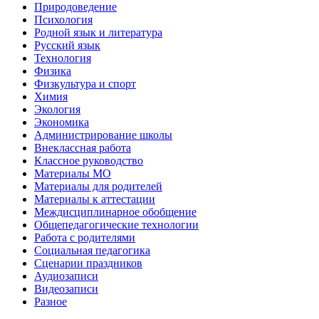
Природоведение
Психология
Родной язык и литература
Русский язык
Технология
Физика
Физкультура и спорт
Химия
Экология
Экономика
Администрирование школы
Внеклассная работа
Классное руководство
Материалы МО
Материалы для родителей
Материалы к аттестации
Междисциплинарное обобщение
Общепедагогические технологии
Работа с родителями
Социальная педагогика
Сценарии праздников
Аудиозаписи
Видеозаписи
Разное