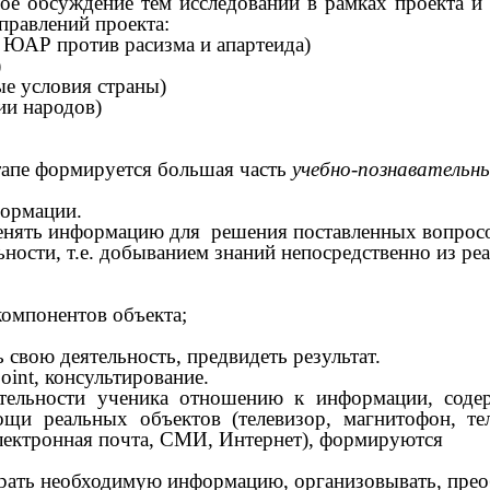
е обсуждение тем исследований в рамках проекта и 
правлений проекта:
 ЮАР против расизма и апартеида)
)
ые условия страны)
ии народов)
апе формируется большая часть
учебно-познавательн
формации.
менять информацию для решения поставленных вопросо
ости, т.е. добыванием знаний непосредственно из реа
компонентов объекта;
свою деятельность, предвидеть результат.
nt, консультирование.
ятельности ученика отношению к информации, соде
и реальных объектов (телевизор, магнитофон, тел
электронная почта, СМИ, Интернет), формируются
ирать необходимую информацию, организовывать, преоб