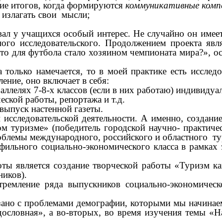
ние итогов, когда формируются
коммуникативные комп
 излагать свои мысли;
ал у учащихся особый интерес. Не случайно он имеет
ого исследовательского. Продолжением проекта явл
то для футбола стало хозяином чемпионата мира?», о
только намечается, то в моей практике есть исследо
авление, оно включает в себя:
аллелях 7-8-х классов (если в них работаю) индивиду
еской работы, репортажа и т.д.
выпуск настенной газеты.
 исследовательской деятельности. А именно, создан
м туризме» (победитель городской научно- практичес
блемы международного, российского и областного тури
фильного социально-экономического класса в рамках 
ты является создание творческой работы «Туризм как
иков).
тремление ряда выпускников социально-экономическ
ано с проблемами демографии, которыми мы начинаем з
дословная», а во-вторых, во время изучения темы «Н