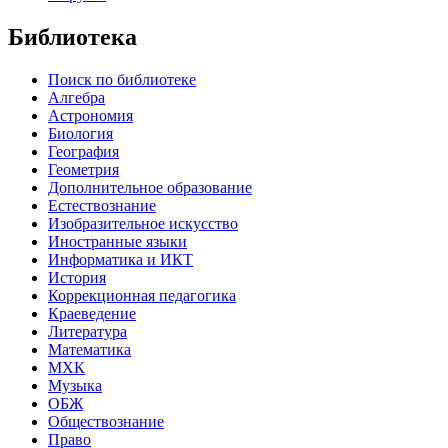
Библиотека
Поиск по библиотеке
Алгебра
Астрономия
Биология
География
Геометрия
Дополнительное образование
Естествознание
Изобразительное искусство
Иностранные языки
Информатика и ИКТ
История
Коррекционная педагогика
Краеведение
Литература
Математика
МХК
Музыка
ОБЖ
Обществознание
Право