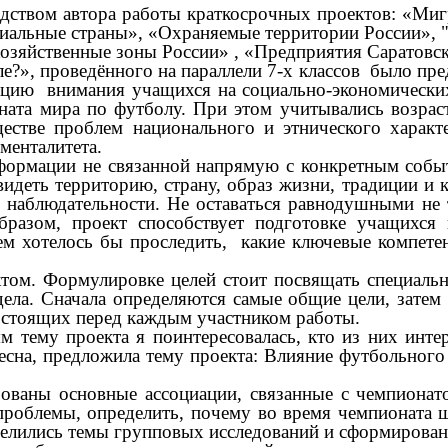
ством автора работы краткосрочных проектов: «Ми
альные страны», «Охраняемые территории России», "А
зяйственные зоны России» , «Предприятия Саратовск
е?», проведённого на параллели 7-х классов было пре
зацию внимания учащихся на социально-экономически
ната мира по футболу. При этом учитывались возра
естве проблем национального и этнического характ
менталитета.
формации не связанной напрямую с конкретным событ
видеть территорию, страну, образ жизни, традиции 
 наблюдательности. Не оставаться равнодушными не 
разом, проект способствует подготовке учащихся к
 хотелось бы проследить, какие ключевые компете
том. Формулировке целей стоит посвящать специальн
дела. Сначала определяются самые общие цели, затем
, стоящих перед каждым участником работы.
м тему проекта я поинтересовалась, кто из них инте
ресна, предложила тему проекта: Влияние футбольно
ны основные ассоциации, связанные с чемпионатом:
проблемы, определить, почему во время чемпионата ш
делились темы групповых исследований и сформирован