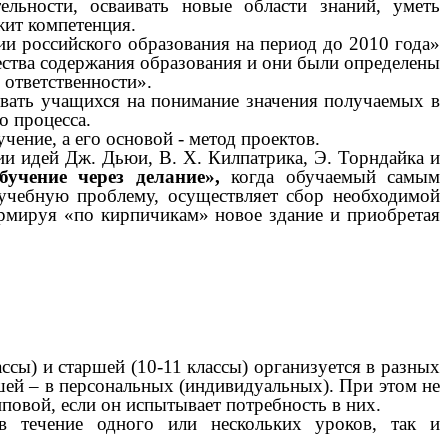
льности, осваивать новые области знаний, уметь
жит компетенция.
и российского образования на период до 2010 года»
ества содержания образования и они были определены
 ответственности».
ать учащихся на понимание значения получаемых в
о процесса.
ние, а его основой - метод проектов.
и идей Дж. Дьюи, В. Х. Килпатрика, Э. Торндайка и
бучение через делание»,
когда обучаемый самым
 учебную проблему, осуществляет сбор необходимой
ормируя «по кирпичикам» новое здание и приобретая
ссы) и старшей (10-11 классы) организуется в разных
шей – в персональных (индивидуальных). При этом не
овой, если он испытывает потребность в них.
 в течение одного или нескольких уроков, так и