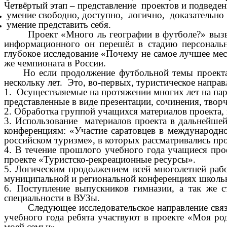
Четвёртый этап – представление проектов и подведе
умение свободно, доступно, логично, доказательно
умение представить себя.
Проект «Много ль географии в футболе?» вызв
информационного он перешёл в стадию персональн
глубокое исследование «Почему не самое лучшее мес
же чемпионата в России.
Но если продолжение футбольной темы проекта 
нескольку лет. Это, во-первых, туристическое напр
1. Осуществляемые на протяжении многих лет на пар
представленные в виде презентации, сочинения, творч
2. Обработка группой учащихся материалов проекта, 
3. Использование материалов проекта в дальнейшей
конференциям: «Участие саратовцев в международно
российском туризме», в которых рассматривались про
4. В течение прошлого учебного года учащиеся про
проекте «Туристско-рекреационные ресурсы».
5. Логическим продолжением всей многолетней рабо
муниципальной и региональной конференциях школьн
6. Поступление выпускников гимназии, а так же с
специальности в ВУЗы.
Следующее исследовательское направление связ
учебного года ребята участвуют в проекте «Моя ро
моей семьи».