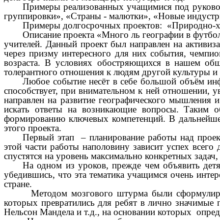
Примеры реализованных учащимися под руковод
группировки»,
«Страны - малютки», «Новые индустри
Примеры долгосрочных проектов: «Природно-хо
Описание проекта «Много ль географии в футбол
учителей. Данный проект был направлен на активи
через призму интересного для них события, чемпио
возраста. В условиях обостряющихся в нашем общ
толерантного отношения к людям другой культуры и 
Любое событие несёт в себе большой объём ин
способствует, при внимательном к ней отношении, у
направлен на развитие географического мышления и
искать ответы на возникающие вопросы. Таким об
формированию ключевых компетенций. В дальнейшем
этого проекта.
Первый этап – планирование работы над проек
этой части работы наполовину зависит успех всего 
спустятся на уровень максимально конкретных задач
На одном из уроков, прежде чем объявить детя
убедившись, что эта тематика учащимся очень инте
стране.
Методом мозгового штурма были сформулирова
которых превратились для ребят в лично значимые 
Нельсон Мандела и т.д., на основании которых опре