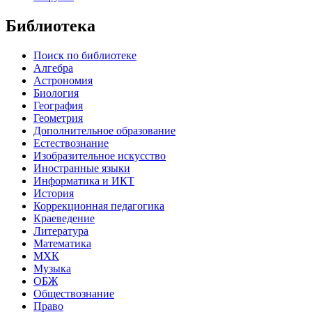
Библиотека
Поиск по библиотеке
Алгебра
Астрономия
Биология
География
Геометрия
Дополнительное образование
Естествознание
Изобразительное искусство
Иностранные языки
Информатика и ИКТ
История
Коррекционная педагогика
Краеведение
Литература
Математика
МХК
Музыка
ОБЖ
Обществознание
Право