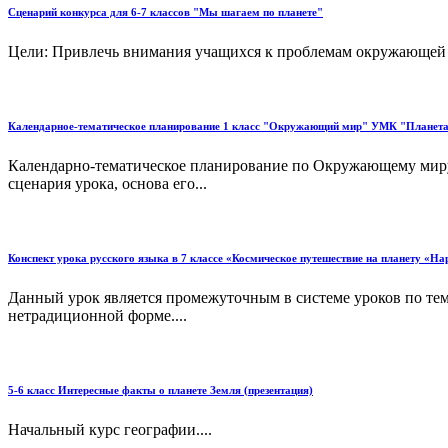
Сценарий конкурса для 6-7 классов "Мы шагаем по планете"
Цели: Привлечь внимания учащихся к проблемам окружающей с
Календарное-тематическое планирование 1 класс "Окружающий мир" УМК "Планета
Календарно-тематическое планирование по Окружающему миру с
сценария урока, основа его...
Конспект урока русского языка в 7 классе «Космическое путешествие на планету «На
Данный урок является промежуточным в системе уроков по тем
нетрадиционной форме....
5-6 класс Интересные факты о планете Земля (презентация)
Начальный курс географии....