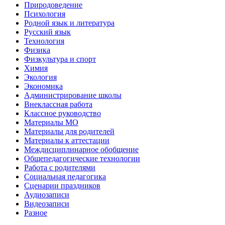
Природоведение
Психология
Родной язык и литература
Русский язык
Технология
Физика
Физкультура и спорт
Химия
Экология
Экономика
Администрирование школы
Внеклассная работа
Классное руководство
Материалы МО
Материалы для родителей
Материалы к аттестации
Междисциплинарное обобщение
Общепедагогические технологии
Работа с родителями
Социальная педагогика
Сценарии праздников
Аудиозаписи
Видеозаписи
Разное