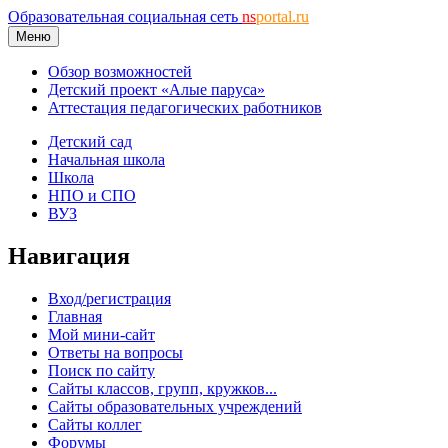
Образовательная социальная сеть
ns
portal.ru
Меню
Обзор возможностей
Детский проект «Алые паруса»
Аттестация педагогических работников
Детский сад
Начальная школа
Школа
НПО и СПО
ВУЗ
Навигация
Вход/регистрация
Главная
Мой мини-сайт
Ответы на вопросы
Поиск по сайту
Сайты классов, групп, кружков...
Сайты образовательных учреждений
Сайты коллег
Форумы