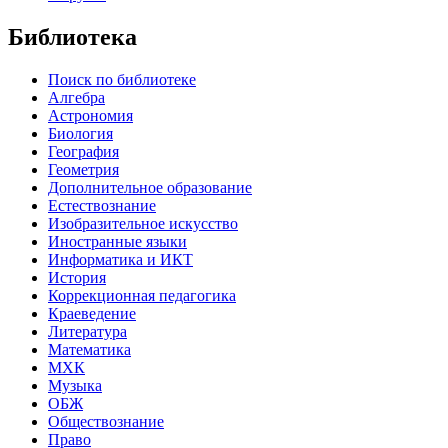
Библиотека
Поиск по библиотеке
Алгебра
Астрономия
Биология
География
Геометрия
Дополнительное образование
Естествознание
Изобразительное искусство
Иностранные языки
Информатика и ИКТ
История
Коррекционная педагогика
Краеведение
Литература
Математика
МХК
Музыка
ОБЖ
Обществознание
Право