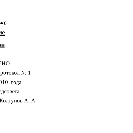
к))
ие
он
ЕНО
протокол № 1
010 года
едсовета
лтунов А. А
.