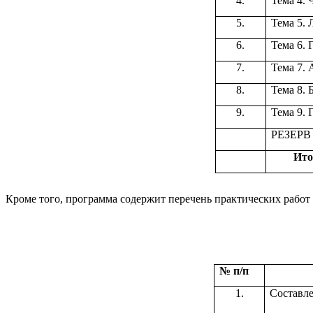
4.
Тема 4. 
5.
Тема 5. 
6.
Тема 6. 
7.
Тема 7. 
8.
Тема 8. 
9.
Тема 9. 
РЕЗЕРВ
Ито
Кроме того, программа содержит перечень практических работ 
№ п/п
1.
Составл