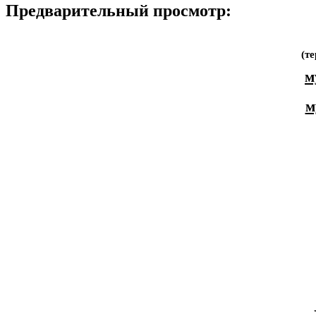
Предварительный просмотр:
(т
м
м