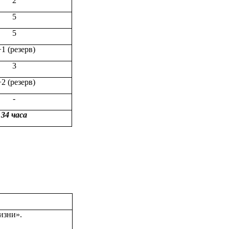
2
5
5
1 (резерв)
3
2 (резерв)
-
34 часа
изни».