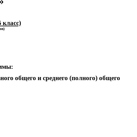
»
 класс)
ов)
.
аммы:
вного общего и среднего (полного) общего