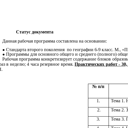
Статус документа
Данная рабочая программа составлена на основании:
Стандарта второго поколения по географии 6-9 класс. М., «П
Программы для основного общего и среднего (полного) общег
Рабочая программа конкретизирует содержание блоков образова
 раз в неделю; 4 часа резервное время.
Практических работ - 30,
.
№ п/п
1.
Тема 1. 
2.
Тема 2. 
3.
Тема 3. 