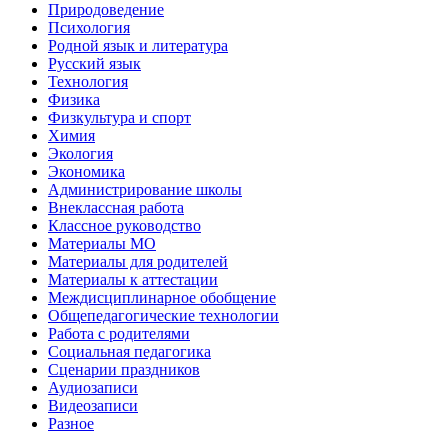
Природоведение
Психология
Родной язык и литература
Русский язык
Технология
Физика
Физкультура и спорт
Химия
Экология
Экономика
Администрирование школы
Внеклассная работа
Классное руководство
Материалы МО
Материалы для родителей
Материалы к аттестации
Междисциплинарное обобщение
Общепедагогические технологии
Работа с родителями
Социальная педагогика
Сценарии праздников
Аудиозаписи
Видеозаписи
Разное