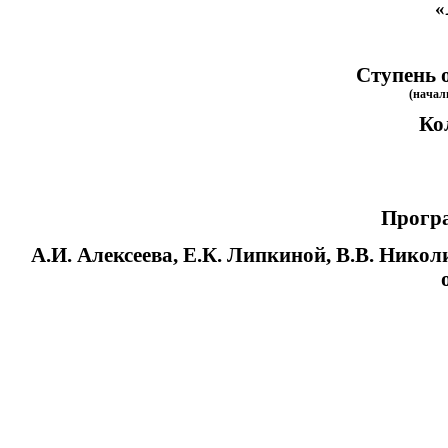
«
Ступень о
(начал
Ко
Програ
А.И. Алексеева, Е.К. Липкиной, В.В. Никол