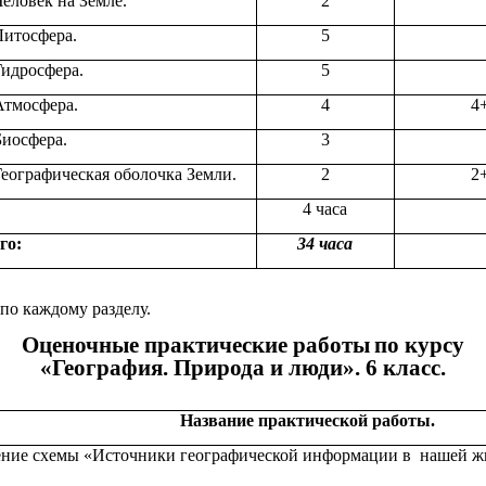
Человек на Земле.
2
Литосфера.
5
Гидросфера.
5
Атмосфера.
4
4+
Биосфера.
3
Географическая оболочка Земли.
2
2+
4 часа
го:
34 часа
по каждому разделу.
Оценочные практические работы
по курсу
«География. Природа и люди». 6 класс.
Название практической работы.
ение схемы «Источники географической информации в нашей ж