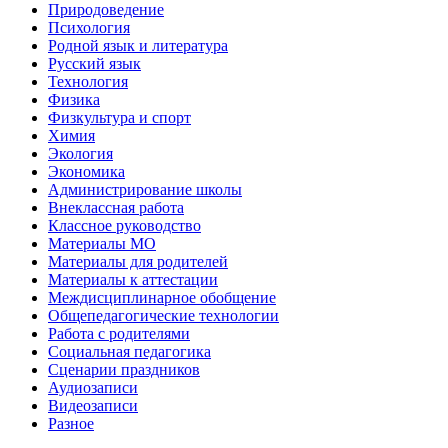
Природоведение
Психология
Родной язык и литература
Русский язык
Технология
Физика
Физкультура и спорт
Химия
Экология
Экономика
Администрирование школы
Внеклассная работа
Классное руководство
Материалы МО
Материалы для родителей
Материалы к аттестации
Междисциплинарное обобщение
Общепедагогические технологии
Работа с родителями
Социальная педагогика
Сценарии праздников
Аудиозаписи
Видеозаписи
Разное