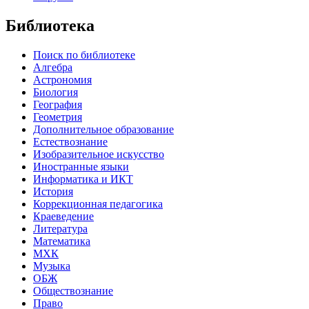
Библиотека
Поиск по библиотеке
Алгебра
Астрономия
Биология
География
Геометрия
Дополнительное образование
Естествознание
Изобразительное искусство
Иностранные языки
Информатика и ИКТ
История
Коррекционная педагогика
Краеведение
Литература
Математика
МХК
Музыка
ОБЖ
Обществознание
Право