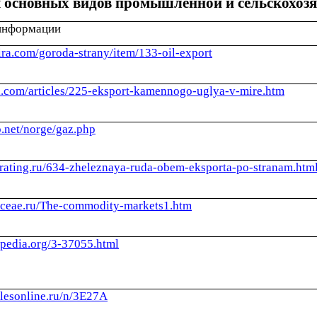
 основных видов промышленной и сельскохозяй
информации
ira.com/goroda-strany/item/133-oil-export
ex.com/articles/225-eksport-kamennogo-uglya-v-mire.htm
b.net/norge/gaz.php
l-rating.ru/634-zheleznaya-ruda-obem-eksporta-po-stranam.htm
.ceae.ru/The-commodity-markets1.htm
opedia.org/3-37055.html
.lesonline.ru/n/3E27A