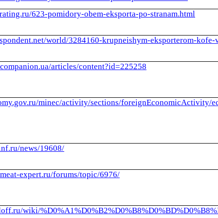
l-rating.ru/623-pomidory-obem-eksporta-po-stranam.html
respondent.net/world/3284160-krupneishym-eksporterom-kofe-
.companion.ua/articles/content?id=225258
nomy.gov.ru/minec/activity/sections/foreignEconomicActivity/
inf.ru/news/19608/
meat-expert.ru/forums/topic/6976/
ruzdoff.ru/wiki/%D0%A1%D0%B2%D0%B8%D0%BD%D0%B