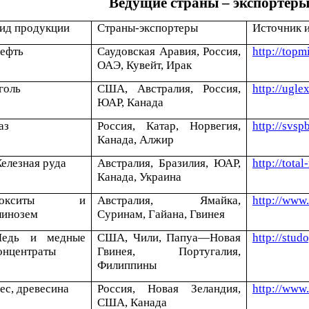
Ведущие страны – экспортеры
ид продукции
Страны-экспортеры
Источник 
ефть
Саудовская Аравия, Россия,
http://topm
ОАЭ, Кувейт, Ирак
голь
США, Австралия, Россия,
http://ugl
ЮАР, Канада
аз
Россия, Катар, Норвегия,
http://svsp
Канада, Алжир
елезная руда
Австралия, Бразилия, ЮАР,
http://tota
Канада, Украина
Бокситы и
Австралия, Ямайка,
http://www
линозем
Суринам, Гайана, Гвинея
едь и медные
США, Чили, Папуа—Новая
http://stud
онцентраты
Гвинея, Португалия,
Филиппины
ес, древесина
Россия, Новая Зеландия,
http://www
США, Канада