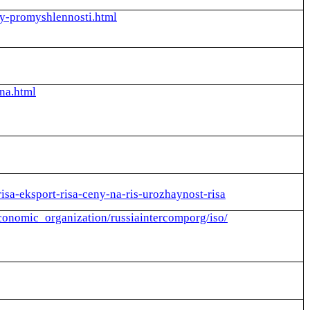
oy-promyshlennosti.html
na.html
risa-eksport-risa-ceny-na-ris-urozhaynost-risa
economic_organization/russiaintercomporg/iso/