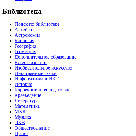
Библиотека
Поиск по библиотеке
Алгебра
Астрономия
Биология
География
Геометрия
Дополнительное образование
Естествознание
Изобразительное искусство
Иностранные языки
Информатика и ИКТ
История
Коррекционная педагогика
Краеведение
Литература
Математика
МХК
Музыка
ОБЖ
Обществознание
Право