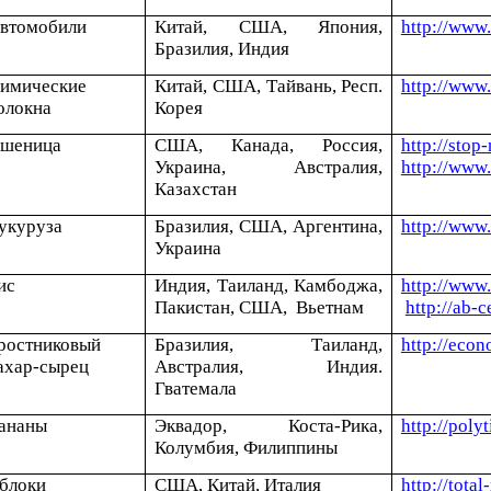
втомобили
Китай, США, Япония,
http://www
Бразилия, Индия
имические
Китай, США, Тайвань, Респ.
http://ww
олокна
Корея
шеница
США, Канада, Россия,
http://sto
Украина, Австралия,
http://www
Казахстан
укуруза
Бразилия, США, Аргентина,
http://www
Украина
ис
Индия, Таиланд, Камбоджа,
http://www
Пакистан, США, Вьетнам
http://ab-
ростниковый
Бразилия, Таиланд,
http://eco
ахар-сырец
Австралия, Индия.
Гватемала
ананы
Эквадор, Коста-Рика,
http://poly
Колумбия, Филиппины
блоки
США, Китай, Италия
http://tota