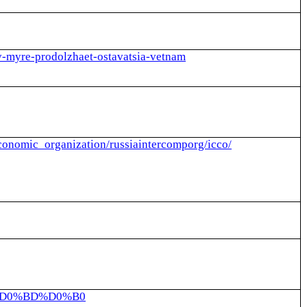
v-myre-prodolzhaet-ostavatsia-vetnam
economic_organization/russiaintercomporg/icco/
8%D0%BD%D0%B0