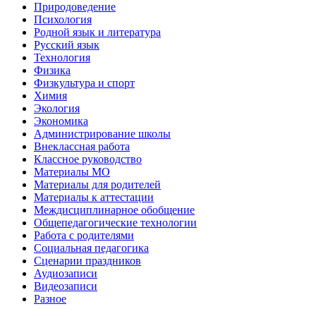
Природоведение
Психология
Родной язык и литература
Русский язык
Технология
Физика
Физкультура и спорт
Химия
Экология
Экономика
Администрирование школы
Внеклассная работа
Классное руководство
Материалы МО
Материалы для родителей
Материалы к аттестации
Междисциплинарное обобщение
Общепедагогические технологии
Работа с родителями
Социальная педагогика
Сценарии праздников
Аудиозаписи
Видеозаписи
Разное