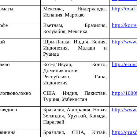
оматы
Мексика, Нидерланды,
http://tota
Испания, Марокко
офе
Вьетнам, Бразилия,
http://kor
Колумбия, Мексика
ай
Шри-Ланка, Индия, Кения,
http://www
Индонезия, Малави и
Руанда
акао
Кот-д’Ивуар, Конго,
http://eco
Доминиканская
Республика, Гана,
Индонезия
лопковолокно
США, Индия, Пакистан,
http://1000
Турция, Узбекистан
овядина
Бразилия, Австралия, Новая
http://www.
Зеландия, Уругвай, Канада,
Парагвай
винина
Бразилия, США, Китай,
http://g