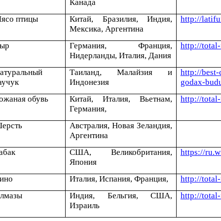
Канада
ясо птицы
Китай, Бразилия, Индия,
http://lati
Мексика, Аргентина
ыр
Германия, Франция,
http://tota
Нидерланды, Италия, Дания
атуральный
Таиланд, Малайзия и
http://bes
аучук
Индонезия
godax-budut
ожаная обувь
Китай, Италия, Вьетнам,
http://tota
Германия,
ерсть
Австралия, Новая Зеландия,
Аргентина
абак
США, Великобритания,
https://
Япония
ино
Италия, Испания, Франция,
http://tota
лмазы
Индия, Бельгия, США,
http://tota
Израиль