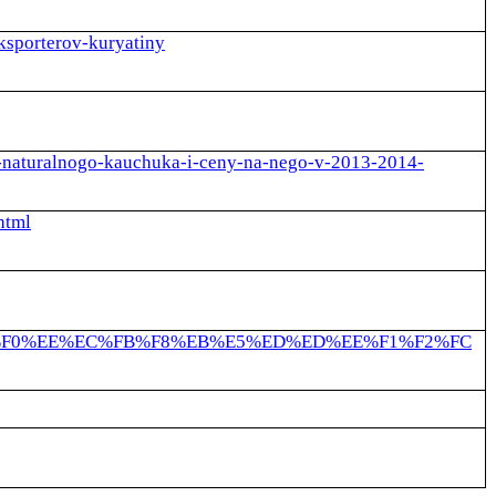
ksporterov-kuryatiny
a-naturalnogo-kauchuka-i-ceny-na-nego-v-2013-2014-
html
F_%EF%F0%EE%EC%FB%F8%EB%E5%ED%ED%EE%F1%F2%FC