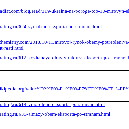
fundist.com/blog/read/319-ukraina-na-poroge-top-10-mirovyh-e
l-rating.ru/624-syr-obem-eksporta-po-stranam.html
t-chemistry.com/2013/10/11/mirovoj-rynok-obemy-potrebleniy
-rasti.html
l-rating.ru/612-kozhanaya-obuv-struktura-eksporta-po-stranam.
ru.wikipedia.org/wiki/%D2%E0%E1%E0%F7%ED%E0%F
l-rating.ru/614-vino-obem-eksporta-po-stranam.html
l-rating.ru/635-almazy-obem-eksporta-po-stranam.html