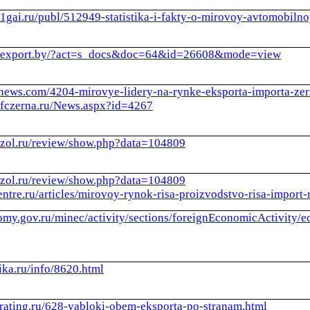
.1gai.ru/publ/512949-statistika-i-fakty-o-mirovoy-avtomobiln
w.export.by/?act=s_docs&doc=64&id=26608&mode=view
p-news.com/4204-mirovye-lidery-na-rynke-eksporta-importa-zer
.fczerna.ru/News.aspx?id=4267
.zol.ru/review/show.php?data=104809
.zol.ru/review/show.php?data=104809
centre.ru/articles/mirovoy-rynok-risa-proizvodstvo-risa-import-
nomy.gov.ru/minec/activity/sections/foreignEconomicActivity/
tika.ru/info/8620.html
l-rating.ru/628-yabloki-obem-eksporta-po-stranam.html