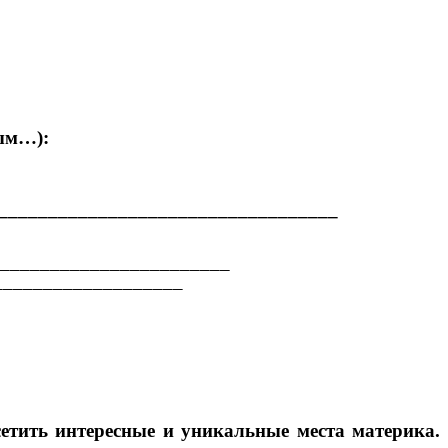
ым…):
__________________________________
_________________________
____________________
етить интересные и уникальные места материка.