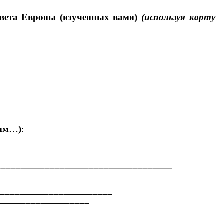
 света Европы (изученных вами)
(используя карту
ым…):
___________________________________
_________________________
____________________