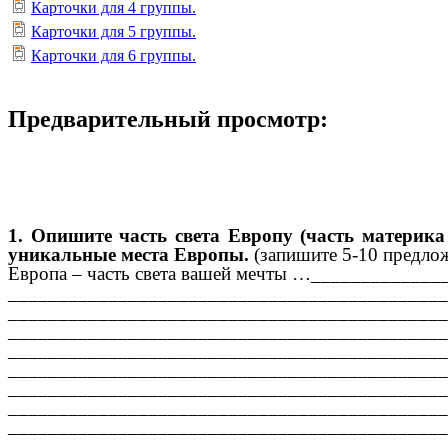
Карточки для 4 группы.
Карточки для 5 группы.
Карточки для 6 группы.
Предварительный просмотр:
1. Опишите часть света Европу (часть материка
уникальные места Европы.
(запишите 5-10 предло
Европа – часть света вашей мечты …____________
____________________________________________
____________________________________________
____________________________________________
____________________________________________
____________________________________________
____________________________________________
____________________________________________
____________________________________________
____________________________________________