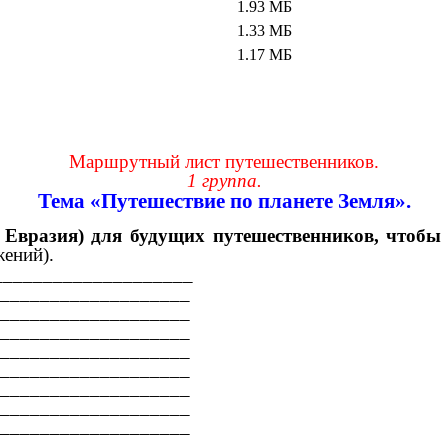
1.93 МБ
1.33 МБ
1.17 МБ
Маршрутный лист путешественников.
1 группа.
Тема «Путешествие по планете Земля».
 Евразия) для будущих путешественников, чтобы
жений).
_____________________
___________________
___________________
___________________
___________________
___________________
___________________
___________________
___________________
___________________