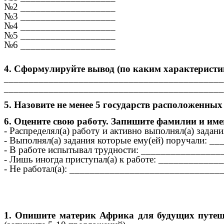
№2 ___________________
№3 ___________________
№4 ___________________
№5 ___________________
№6 ___________________
4. Сформулируйте вывод (по каким характерист
____________________________________________
____________________________________________
5. Назовите не менее 5 государств расположенных
6.
Оцените свою работу. Запишите фамилии и им
- Распределял(а) работу и активно выполнял(а) з
- Выполнял(а) задания которые ему(ей) поручали
- В работе испытывал трудности: _______________
- Лишь иногда приступал(а) к работе: ___________
- Не работал(а): _____________________________
1. Опишите материк Африка для будущих путеше