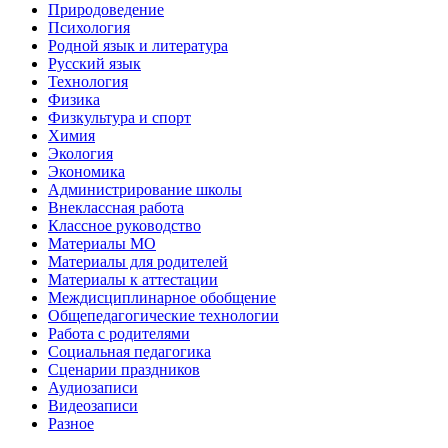
Природоведение
Психология
Родной язык и литература
Русский язык
Технология
Физика
Физкультура и спорт
Химия
Экология
Экономика
Администрирование школы
Внеклассная работа
Классное руководство
Материалы МО
Материалы для родителей
Материалы к аттестации
Междисциплинарное обобщение
Общепедагогические технологии
Работа с родителями
Социальная педагогика
Сценарии праздников
Аудиозаписи
Видеозаписи
Разное