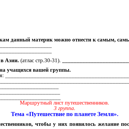
икам данный материк можно отнести к самым, сам
__________________
__________________
 в Азии.
(атлас стр.30-31).
_______________________
ена учащихся вашей группы.
адания: _________________________________________
: ______________________________________________
______________________
_______________________
_______________________
Маршрутный лист путешественников.
3 группа.
Тема «Путешествие по планете Земля».
ственников, чтобы у них появилось желание пос