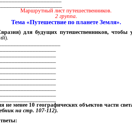
_______________________
Маршрутный лист путешественников.
2 группа.
Тема «Путешествие по планете Земля».
Евразия) для будущих путешественников, чтобы 
ий).
______________________
___________________
___________________
___________________
___________________
___________________
___________________
___________________
___________________
___________________
___________________
я не менее 10 географических объектов части све
ебник на стр. 107-112).
ответы: