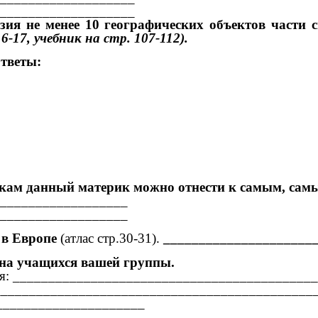
___________________
зия не менее 10 географических объектов части
-17, учебник на стр. 107-112).
ответы:
икам данный материк можно отнести к самым, сам
__________________
__________________
х в Европе
(атлас стр.30-31).
______________________
ена учащихся вашей группы.
адания: _________________________________________
: ______________________________________________
______________________
_______________________