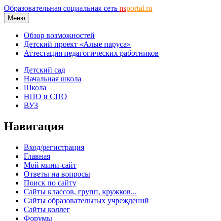
Образовательная социальная сеть
ns
portal.ru
Меню
Обзор возможностей
Детский проект «Алые паруса»
Аттестация педагогических работников
Детский сад
Начальная школа
Школа
НПО и СПО
ВУЗ
Навигация
Вход/регистрация
Главная
Мой мини-сайт
Ответы на вопросы
Поиск по сайту
Сайты классов, групп, кружков...
Сайты образовательных учреждений
Сайты коллег
Форумы