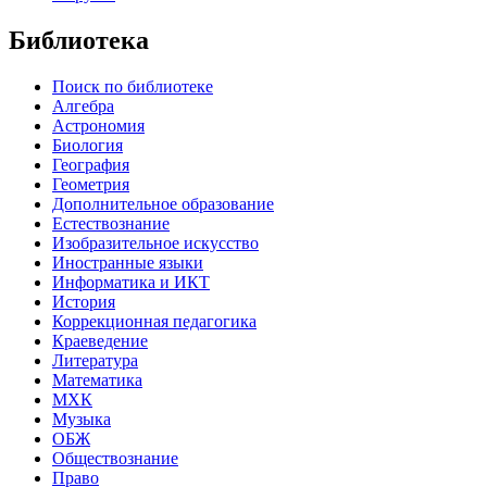
Библиотека
Поиск по библиотеке
Алгебра
Астрономия
Биология
География
Геометрия
Дополнительное образование
Естествознание
Изобразительное искусство
Иностранные языки
Информатика и ИКТ
История
Коррекционная педагогика
Краеведение
Литература
Математика
МХК
Музыка
ОБЖ
Обществознание
Право