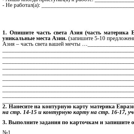
- Не работал(а): _____________________________
1. Опишите часть света Азия (часть материка 
уникальные места Азии.
(запишите 5-10 предложен
Азия – часть света вашей мечты …______________
____________________________________________
____________________________________________
____________________________________________
____________________________________________
____________________________________________
____________________________________________
____________________________________________
____________________________________________
____________________________________________
____________________________________________
2. Нанесите на контурную карту материка Еврази
на стр. 14-15 и контурную карту на стр. 16-17, уч
3. Выполните задания по карточкам и запишите 
№1 ___________________