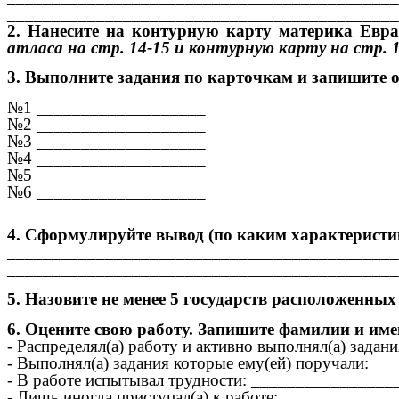
____________________________________________
2. Нанесите на контурную карту материка Евра
атласа на стр. 14-15 и контурную карту на стр. 16
3. Выполните задания по карточкам и запишите 
№1 ___________________
№2 ___________________
№3 ___________________
№4 ___________________
№5 ___________________
№6 ___________________
4. Сформулируйте вывод (по каким характерист
____________________________________________
____________________________________________
5. Назовите не менее 5 государств расположенны
6.
Оцените свою работу. Запишите фамилии и им
- Распределял(а) работу и активно выполнял(а) з
- Выполнял(а) задания которые ему(ей) поручали
- В работе испытывал трудности: _______________
- Лишь иногда приступал(а) к работе: ___________