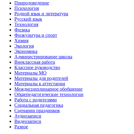
Природоведение
Психология
Родной язык и литература
Русский язык
Технология
Физика
Физкультура и спорт
Химия
Экология
Экономика
Администрирование школы
Внеклассная работа
Классное руководство
Материалы МО
Материалы для родителей
Материалы к аттестации
Междисциплинарное обобщение
Общепедагогические технологии
Работа с родителями
Социальная педагогика
Сценарии праздников
Аудиозаписи
Видеозаписи
Разное