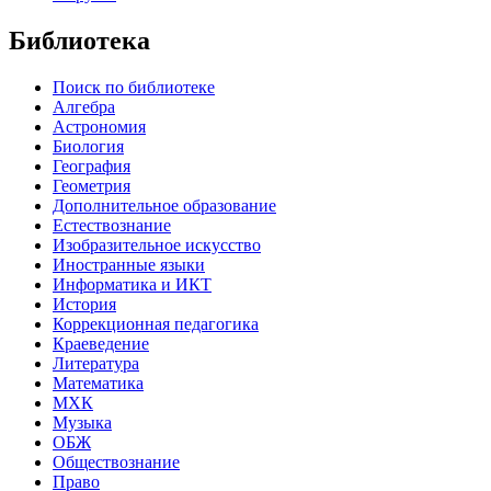
Библиотека
Поиск по библиотеке
Алгебра
Астрономия
Биология
География
Геометрия
Дополнительное образование
Естествознание
Изобразительное искусство
Иностранные языки
Информатика и ИКТ
История
Коррекционная педагогика
Краеведение
Литература
Математика
МХК
Музыка
ОБЖ
Обществознание
Право