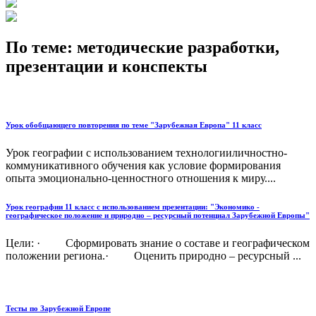
По теме: методические разработки,
презентации и конспекты
Урок обобщающего повторения по теме "Зарубежная Европа" 11 класс
Урок географии с использованием технологииличностно-
коммуникативного обучения как условие формирования
опыта эмоционально-ценностного отношения к миру....
Урок географии 11 класс с использованием презентации: "Экономико -
географическое положение и природно – ресурсный потенциал Зарубежной Европы"
Цели: · Сформировать знание о составе и географическом
положении региона.· Оценить природно – ресурсный ...
Тесты по Зарубежной Европе