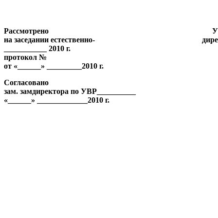
Рассмотрено Утверж
на заседании естественно
___________ 20
протокол №
от «______» _________2010 г.
Согласовано
зам. замдиректора по УВР__________
«______» _____________2010 г.