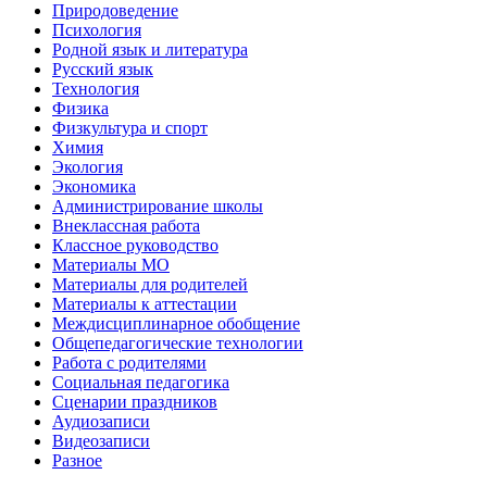
Природоведение
Психология
Родной язык и литература
Русский язык
Технология
Физика
Физкультура и спорт
Химия
Экология
Экономика
Администрирование школы
Внеклассная работа
Классное руководство
Материалы МО
Материалы для родителей
Материалы к аттестации
Междисциплинарное обобщение
Общепедагогические технологии
Работа с родителями
Социальная педагогика
Сценарии праздников
Аудиозаписи
Видеозаписи
Разное