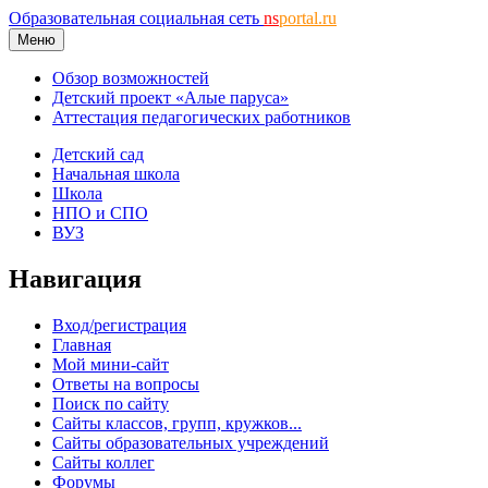
Образовательная социальная сеть
ns
portal.ru
Меню
Обзор возможностей
Детский проект «Алые паруса»
Аттестация педагогических работников
Детский сад
Начальная школа
Школа
НПО и СПО
ВУЗ
Навигация
Вход/регистрация
Главная
Мой мини-сайт
Ответы на вопросы
Поиск по сайту
Сайты классов, групп, кружков...
Сайты образовательных учреждений
Сайты коллег
Форумы