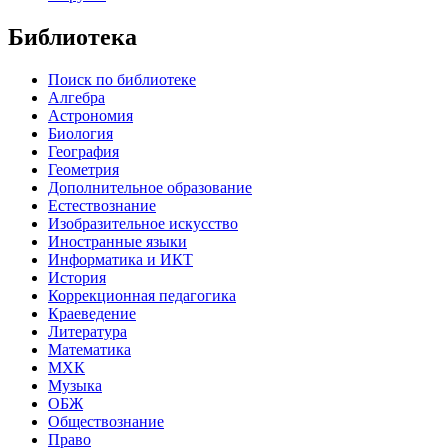
Библиотека
Поиск по библиотеке
Алгебра
Астрономия
Биология
География
Геометрия
Дополнительное образование
Естествознание
Изобразительное искусство
Иностранные языки
Информатика и ИКТ
История
Коррекционная педагогика
Краеведение
Литература
Математика
МХК
Музыка
ОБЖ
Обществознание
Право