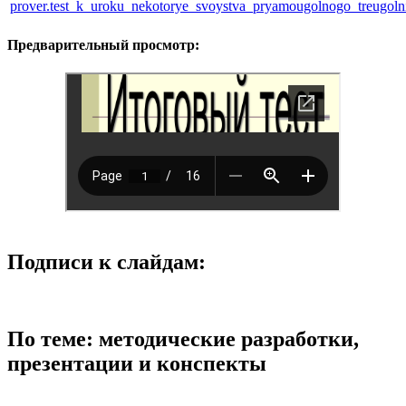
prover.test_k_uroku_nekotorye_svoystva_pryamougolnogo_treugoln
Предварительный просмотр:
Подписи к слайдам:
По теме: методические разработки,
презентации и конспекты