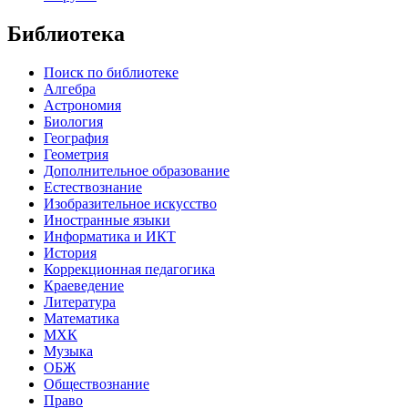
Библиотека
Поиск по библиотеке
Алгебра
Астрономия
Биология
География
Геометрия
Дополнительное образование
Естествознание
Изобразительное искусство
Иностранные языки
Информатика и ИКТ
История
Коррекционная педагогика
Краеведение
Литература
Математика
МХК
Музыка
ОБЖ
Обществознание
Право