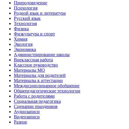
Природоведение
Психология
Родной язык и литература
Русский язык
Технология
Физика
Физкультура и спорт
Химия
Экология
Экономика
Администрирование школы
Внеклассная работа
Классное руководство
Материалы МО
Материалы для родителей
Материалы к аттестации
Междисциплинарное обобщение
Общепедагогические технологии
Работа с родителями
Социальная педагогика
Сценарии праздников
Аудиозаписи
Видеозаписи
Разное