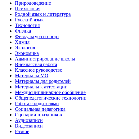
Природоведение
Психология
Родной язык и литература
Русский язык
Технология
Физика
Физкультура и спорт
Химия
Экология
Экономика
Администрирование школы
Внеклассная работа
Классное руководство
Материалы МО
Материалы для родителей
Материалы к аттестации
Междисциплинарное обобщение
Общепедагогические технологии
Работа с родителями
Социальная педагогика
Сценарии праздников
Аудиозаписи
Видеозаписи
Разное