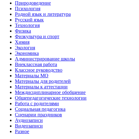
Природоведение
Психология
Родной язык и литература
Русский язык
Технология
Физика
Физкультура и спорт
Химия
Экология
Экономика
Администрирование школы
Внеклассная работа
Классное руководство
Материалы МО
Материалы для родителей
Материалы к аттестации
Междисциплинарное обобщение
Общепедагогические технологии
Работа с родителями
Социальная педагогика
Сценарии праздников
Аудиозаписи
Видеозаписи
Разное