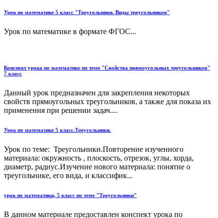
Урок по математике 5 класс "Треугольники. Виды треугольников"
Урок по математике в формате ФГОС...
Конспект урока по математике по теме "Свойства прямоугольных треугольников"
7 класс
Данный урок предназначен для закрепления некоторых
свойств прямоугольных треугольников, а также для показа их
применения при решении задач....
Урок по математике 5 класс.Треугольники.
Урок по теме: Треугольники.Повторение изученного
материала: окружность , плоскость, отрезок, углы, хорда,
диаметр, радиус.Изучение нового материала: понятие о
треугольнике, его вида, и классифик...
урок по математики, 5 класс по теме "Треугольники"
В данном материале предоставлен конспект урока по