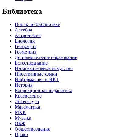
Библиотека
Поиск по библиотеке
Алгебра
Астрономия
Биология
География
Геометрия
Дополнительное образование
Естествознание
Изобразительное искусство
Иностранные языки
Информатика и ИКТ
История
Коррекционная педагогика
Краеведение
Литература
Математика
МХК
Музыка
ОБЖ
Обществознание
Право