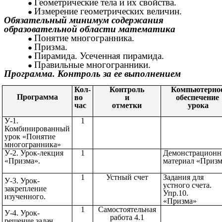
Геометрические тела и их свойства.
Измерение геометрических величин.
Обязательный минимум содержания
образовательной области математика
Понятие многогранника.
Призма.
Пирамида. Усеченная пирамида.
Правильные многогранники.
Программа. Контроль за ее выполнением
Кол-
Контроль
Компьютерно
Программа
во
и
обеспечение
час
отметки
урока
У-1.
1
Комбинированный
урок «Понятие
многогранника»
У-2. Урок-лекция
1
Демонстрацион
«Призма».
материал «Приз
1
Устный счет
Задания для
У-3. Урок-
устного счета.
закрепление
Упр.10.
изученного.
«Призма
1
Самостоятельная
У-4. Урок-
работа 4.1
решение задач