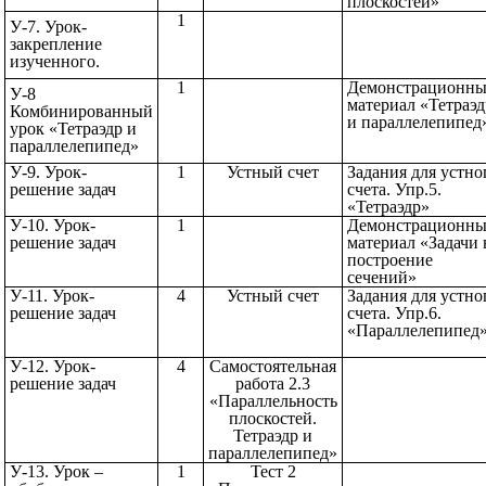
плоскостей»
1
У-7. Урок-
закрепление
изученного.
1
Демонстрационн
У-8
материал «Тетраэд
Комбинированный
и параллелепипе
урок «Тетраэдр и
параллелепипед»
У-9. Урок-
1
Устный счет
Задания для устно
решение задач
счета. Упр.5.
«Тетраэдр
У-10. Урок-
1
Демонстрационн
решение задач
материал «Задачи 
построение
сечений»
У-11. Урок-
4
Устный счет
Задания для устно
решение задач
счета. Упр.6.
«Параллелепипе
У-12. Урок-
4
Самостоятельная
решение задач
работа 2.3
«Параллельность
плоскостей.
Тетраэдр и
параллелепипед»
У-13. Урок –
1
Тест 2