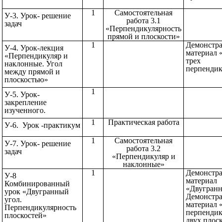
1
Самостоятельная
У-3. Урок- решение
работа 3.1
задач
«Перпендикулярность
прямой и плоскости»
1
Демонстр
У-4. Урок-лекция
материал 
«Перпендикуляр и
трех
наклонные. Угол
перпенд
между прямой и
плоскостью»
1
У-5. Урок-
закрепление
изученного.
1
Практическая работа
У-6. Урок -практикум
1
Самостоятельная
У-7. Урок- решение
работа 3.2
задач
«Перпендикуляр и
наклонные»
1
Демонстр
У-8
материал
Комбинированный
«Двугран
урок «Двугранный
Демонстр
угол.
материал 
Перпендикулярность
перпендик
плоскостей»
двух пл