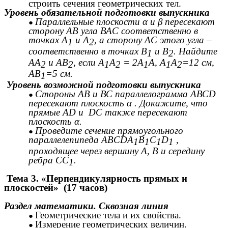
строить сечения геометрических тел.
Уровень обязательной подготовки выпускника
Параллельные плоскости α и β пересекают
сторону АВ угла ВАС соответственно в
точках А
и А
, а сторону АС этого угла –
1
2
соответственно в точках В
и В
. Найдите
1
2
АА
и АВ
, если А
А
= 2А
А, А
А
=12 см,
2
2
1
2
1
1
2
АВ
=5 см.
1
Уровень возможной подготовки выпускника
Стороны АВ и ВС параллелограмма АВСD
пересекают плоскость α . Докажите, что
прямые AD и DC также пересекают
плоскость α.
Проведите сечение прямоугольного
параллелепипеда ABCDA
B
C
D
,
1
1
1
1
проходящее через вершину А, В и середину
ребра СС
.
1
Тема 3. «Перпендикулярность прямых и
плоскостей» (17 часов)
Раздел математики. Сквозная линия
Геометрические тела и их свойства.
Измерение геометрических величин.