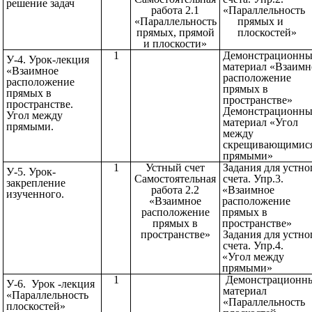
решение задач
работа 2.1
«Параллельность
«Параллельность
прямых и
прямых, прямой
плоскостей
и плоскости»
1
Демонстрационн
У-4. Урок-лекция
материал «Взаимн
«Взаимное
расположение
расположение
прямых в
прямых в
пространстве»
пространстве.
Демонстрационн
Угол между
материал «Угол
прямыми.
между
скрещивающимис
прямыми»
1
Устный счет
Задания для устно
У-5. Урок-
Самостоятельная
счета. Упр.3.
закрепление
работа 2.2
«Взаимное
изученного.
«Взаимное
расположение
расположение
прямых в
прямых в
пространстве»
пространстве»
Задания для устно
счета. Упр.4.
«Угол между
прямыми»
1
Демонстрационн
У-6. Урок -лекция
материал
«Параллельность
«Параллельность
плоскостей»