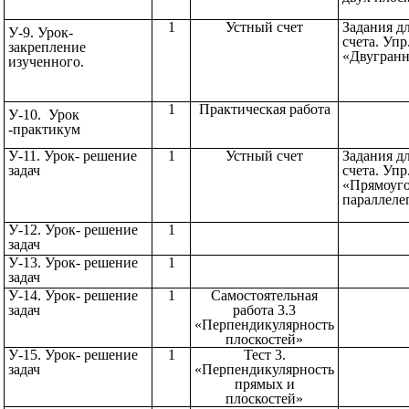
1
Устный счет
Задания д
У-9. Урок-
счета. Упр
закрепление
«Двугран
изученного.
1
Практическая работа
У-10. Урок
-практикум
У-11. Урок- решение
1
Устный счет
Задания д
задач
счета. Упр
«Прямоуг
паралле
У-12. Урок- решение
1
задач
У-13. Урок- решение
1
задач
У-14. Урок- решение
1
Самостоятельная
задач
работа 3.3
«Перпендикулярность
плоскостей»
У-15. Урок- решение
1
Тест 3.
задач
«Перпендикулярность
прямых и
плоскостей»