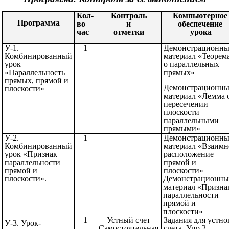
Кол-
Контроль
Компьютерное
Программа
во
и
обеспечение
час
отметки
урока
У-1.
1
Демонстрационн
Комбинированный
материал «Теорем
урок
о параллельных
«Параллельность
прямых»
прямых, прямой и
Демонстрационн
плоскости»
материал «Лемма 
пересечении
плоскости
параллельными
прямыми»
У-2.
1
Демонстрационн
Комбинированный
материал «Взаимн
урок «Признак
расположение
параллельности
прямой и
прямой и
плоскости»
плоскости».
Демонстрационн
материал «Призна
параллельности
прямой и
плоскости»
1
Устный счет
Задания для устно
У-3. Урок-
Самостоятельная
счета. Упр.2.