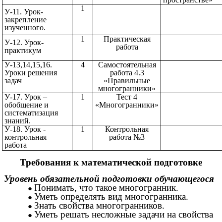
1
У-11. Урок-
закрепление
изученного.
1
Практическая
У-12. Урок-
работа
практикум
У-13,14,15,16.
4
Самостоятельная
Уроки решения
работа 4.3
задач
«Правильные
многогранники»
У-17. Урок –
1
Тест 4
обобщение и
«Многогранники»
систематизация
знаний.
У-18. Урок -
1
Контрольная
контрольная
работа №3
работа
Требования к математической подготовке
Уровень обязательной подготовки обучающегося
Понимать, что такое многогранник.
Уметь определять вид многогранника.
Знать свойства многогранников.
Уметь решать несложные задачи на свойства