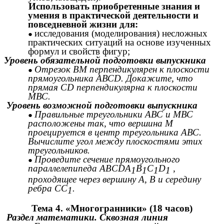
Использовать приобретенные знания и
умения в практической деятельности и
повседневной жизни для:
исследования (моделирования) несложных
практических ситуаций на основе изученных
формул и свойств фигур;
Уровень обязательной подготовки выпускника
Отрезок ВМ перпендикулярен к плоскости
прямоугольника АВСD. Докажите, что
прямая CD перпендикулярна к плоскости
МВС.
Уровень возможной подготовки выпускника
Правильные треугольники АВС и МВС
расположены так, что вершина М
проецируется в центр треугольника АВС.
Вычислите угол между плоскостями этих
треугольников.
Проведите сечение прямоугольного
параллелепипеда ABCDA
B
C
D
,
1
1
1
1
проходящее через вершину А, В и середину
ребра СС
.
1
Тема 4. «Многогранники» (18 часов)
Раздел математики. Сквозная линия