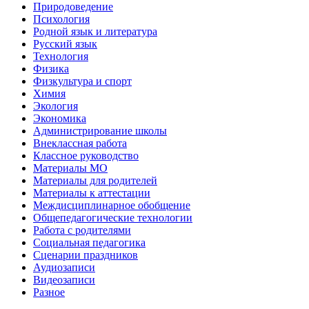
Природоведение
Психология
Родной язык и литература
Русский язык
Технология
Физика
Физкультура и спорт
Химия
Экология
Экономика
Администрирование школы
Внеклассная работа
Классное руководство
Материалы МО
Материалы для родителей
Материалы к аттестации
Междисциплинарное обобщение
Общепедагогические технологии
Работа с родителями
Социальная педагогика
Сценарии праздников
Аудиозаписи
Видеозаписи
Разное