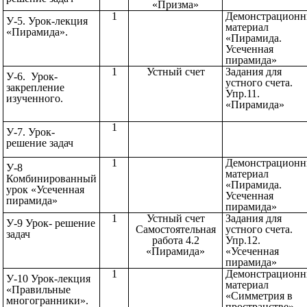
«Призма»
1
Демонстрацион
У-5. Урок-лекция
материал
«Пирамида».
«Пирамида.
Усеченная
пирамида»
1
Устный счет
Задания для
У-6. Урок-
устного счета.
закрепление
Упр.11.
изученного.
«Пирамид
1
У-7. Урок-
решение задач
1
Демонстрацион
У-8
материал
Комбинированный
«Пирамида.
урок «Усеченная
Усеченная
пирамида»
пирамида»
1
Устный счет
Задания для
У-9 Урок- решение
Самостоятельная
устного счета.
задач
работа 4.2
Упр.12.
«Пирамида»
«Усеченная
пирамида
1
Демонстрацион
У-10 Урок-лекция
материал
«Правильные
«Симметрия в
многогранники».
пространстве»