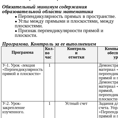
Обязательный минимум содержания
образовательной области математика
Перпендикулярность прямых в пространстве.
Углы между прямыми и плоскостями, между
плоскостями.
Признак перпендикулярности прямой и
плоскости.
Программа. Контроль за ее выполнением
Кол-
Контроль
Компь
Программа
во
и
обесп
час
отметки
ур
У-1. Урок -лекция
1
Демонстр
«Перпендикулярность
материал 
прямой и плоскости»
перпендик
прямой и 
Демонстр
материал 
прямой,
перпендик
плоск
У-2. Урок-
1
Устный счет
Задания д
закрепление
счета. Упр
изученного.
«Перпенди
прямой и 