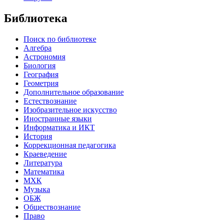
Библиотека
Поиск по библиотеке
Алгебра
Астрономия
Биология
География
Геометрия
Дополнительное образование
Естествознание
Изобразительное искусство
Иностранные языки
Информатика и ИКТ
История
Коррекционная педагогика
Краеведение
Литература
Математика
МХК
Музыка
ОБЖ
Обществознание
Право