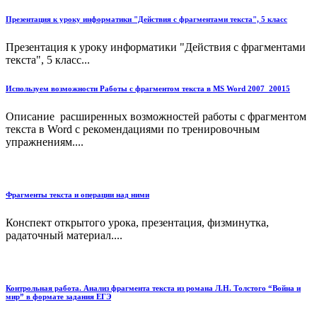
Презентация к уроку информатики "Действия с фрагментами текста", 5 класс
Презентация к уроку информатики "Действия с фрагментами
текста", 5 класс...
Используем возможности Работы с фрагментом текста в MS Word 2007_20015
Описание расширенных возможностей работы с фрагментом
текста в Word c рекомендациями по тренировочным
упражнениям....
Фрагменты текста и операции над ними
Конспект открытого урока, презентация, физминутка,
радаточный материал....
Контрольная работа. Анализ фрагмента текста из романа Л.Н. Толстого “Война и
мир” в формате задания ЕГЭ