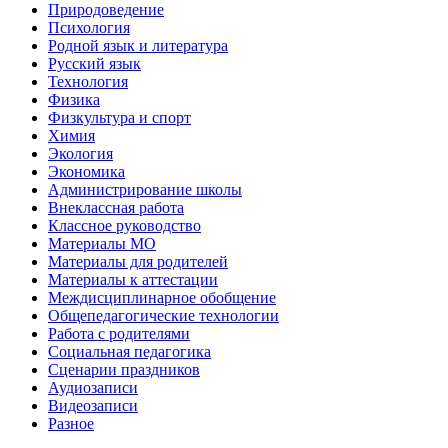
Природоведение
Психология
Родной язык и литература
Русский язык
Технология
Физика
Физкультура и спорт
Химия
Экология
Экономика
Администрирование школы
Внеклассная работа
Классное руководство
Материалы МО
Материалы для родителей
Материалы к аттестации
Междисциплинарное обобщение
Общепедагогические технологии
Работа с родителями
Социальная педагогика
Сценарии праздников
Аудиозаписи
Видеозаписи
Разное