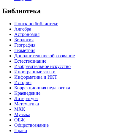
Библиотека
Поиск по библиотеке
Алгебра
Астрономия
Биология
География
Геометрия
Дополнительное образование
Естествознание
Изобразительное искусство
Иностранные языки
Информатика и ИКТ
История
Коррекционная педагогика
Краеведение
Литература
Математика
МХК
Музыка
ОБЖ
Обществознание
Право