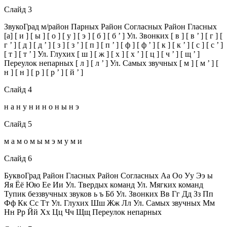
Слайд 3
ЗвукоГрад м/район Парных Район Согласных Район Гласных
[a] [ и ] [ ы ] [ о ] [ у ] [ э ] [ б ] [ б ’ ] Ул. Звонких [ в ] [ в ’ ] [ г ] [
г ’ ] [ д ] [ д ’ ] [ з ] [ з ’ ] [ п ] [ п ’ ] [ ф ] [ ф ’ ] [ к ] [ к ’ ] [ с ] [ с ’ ]
[ т ] [ т ’ ] Ул. Глухих [ ш ] [ ж ] [ х ] [ х ’ ] [ ц ] [ ч ’ ] [ щ ’ ]
Переулок непарных [ л ] [ л ’ ] Ул. Самых звучных [ м ] [ м ’ ] [
н ] [ н ] [ р ] [ р ’ ] [ й ’ ]
Слайд 4
н а н у н и н о н ы н э
Слайд 5
м а м о м ы м э м у м и
Слайд 6
БуквоГрад Район Гласных Район Согласных Аа Оо Уу Ээ ы
Яя Ёё Юю Ее Ии Ул. Твердых команд Ул. Мягких команд
Тупик беззвучных звуков ь ъ Бб Ул. Звонких Вв Гг Дд Зз Пп
Фф Кк Сс Тт Ул. Глухих Шш Жж Лл Ул. Самых звучных Мм
Нн Рр Йй Хх Цц Чч Щщ Переулок непарных