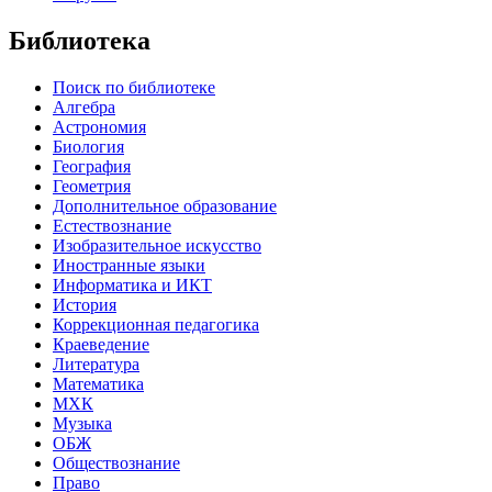
Библиотека
Поиск по библиотеке
Алгебра
Астрономия
Биология
География
Геометрия
Дополнительное образование
Естествознание
Изобразительное искусство
Иностранные языки
Информатика и ИКТ
История
Коррекционная педагогика
Краеведение
Литература
Математика
МХК
Музыка
ОБЖ
Обществознание
Право