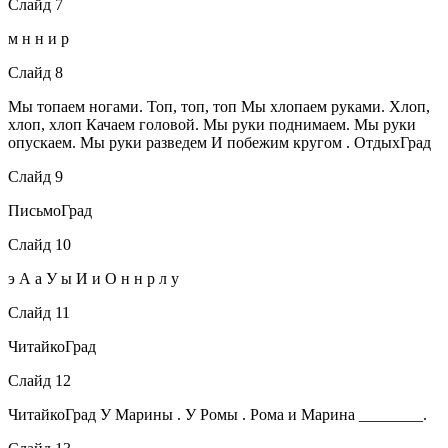
Слайд 7
м н н и р
Слайд 8
Мы топаем ногами. Топ, топ, топ Мы хлопаем руками. Хлоп,
хлоп, хлоп Качаем головой. Мы руки поднимаем. Мы руки
опускаем. Мы руки разведем И побежим кругом . ОтдыхГрад
Слайд 9
ПисьмоГрад
Слайд 10
э А а У ы И и О н н р л у
Слайд 11
ЧитайкоГрад
Слайд 12
ЧитайкоГрад У Марины . У Ромы . Рома и Марина ________.