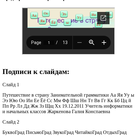
Подписи к слайдам:
Слайд 1
Путешествие в страну Занимательной грамматики Аа Яя Уу ы
Ээ Юю Оо Ии Ее Ёё Сс Мм Фф Шш Нн Тт Вв Гг Кк Бб Цц й
Пп Рр Лл Дд Жж Зз Щщ Хх 19.12.2011 Учитель информатики
и начальных классов Жаркенова Галия Конспаевна
Слайд 2
БуквоГрад ПисьмоГрад ЗвукоГрад ЧитайкоГрад ОтдыхГрад