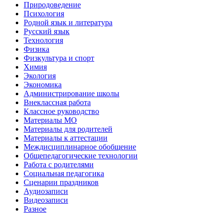
Природоведение
Психология
Родной язык и литература
Русский язык
Технология
Физика
Физкультура и спорт
Химия
Экология
Экономика
Администрирование школы
Внеклассная работа
Классное руководство
Материалы МО
Материалы для родителей
Материалы к аттестации
Междисциплинарное обобщение
Общепедагогические технологии
Работа с родителями
Социальная педагогика
Сценарии праздников
Аудиозаписи
Видеозаписи
Разное