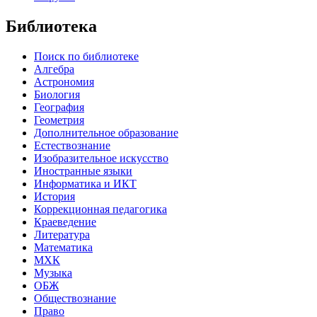
Библиотека
Поиск по библиотеке
Алгебра
Астрономия
Биология
География
Геометрия
Дополнительное образование
Естествознание
Изобразительное искусство
Иностранные языки
Информатика и ИКТ
История
Коррекционная педагогика
Краеведение
Литература
Математика
МХК
Музыка
ОБЖ
Обществознание
Право