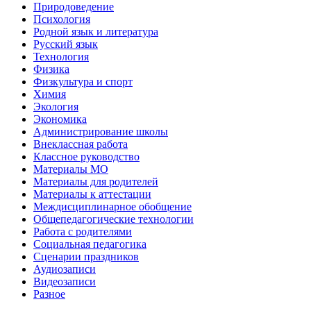
Природоведение
Психология
Родной язык и литература
Русский язык
Технология
Физика
Физкультура и спорт
Химия
Экология
Экономика
Администрирование школы
Внеклассная работа
Классное руководство
Материалы МО
Материалы для родителей
Материалы к аттестации
Междисциплинарное обобщение
Общепедагогические технологии
Работа с родителями
Социальная педагогика
Сценарии праздников
Аудиозаписи
Видеозаписи
Разное