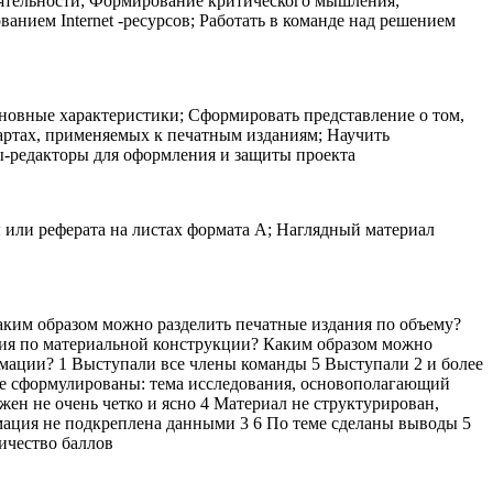
еятельности; Формирование критического мышления;
ием Internet -ресурсов; Работать в команде над решением
сновные характеристики; Сформировать представление о том,
артах, применяемых к печатным изданиям; Научить
ы-редакторы для оформления и защиты проекта
 или реферата на листах формата А; Наглядный материал
ким образом можно разделить печатные издания по объему?
ния по материальной конструкции? Каким образом можно
мации? 1 Выступали все члены команды 5 Выступали 2 и более
Не сформулированы: тема исследования, основополагающий
ожен не очень четко и ясно 4 Материал не структурирован,
мация не подкреплена данными 3 6 По теме сделаны выводы 5
ичество баллов