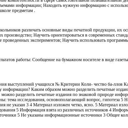
ние компетентности в сфере самостоятельной познавательной д
ъемами информации; Находить нужную информацию с использован
школе предметам .
 школьников различать основные виды печатной продукции, их о
х производство; Научить ориентироваться в современных станд
е проведенных экспериментов; Научить использовать программ
льтатов работы: Сообщение на бумажном носителе в виде газеты
ния выступлений учащихся № Критерии Коли- чество ба-ллов Ка
ру информации? Каким образом можно разделить печатные изда
 можно разделить печатные издания по знаковой природе инфор
ны: тема исследования, основополагающий вопрос, гипотеза 5 
ния не указан 3 4 Материал изложен четко, ясно. 5 Материал изл
ледования 5 Информация взята из различных источников 4 Инфор
точники 5 Не указаны информационные источники 3 Общее кол