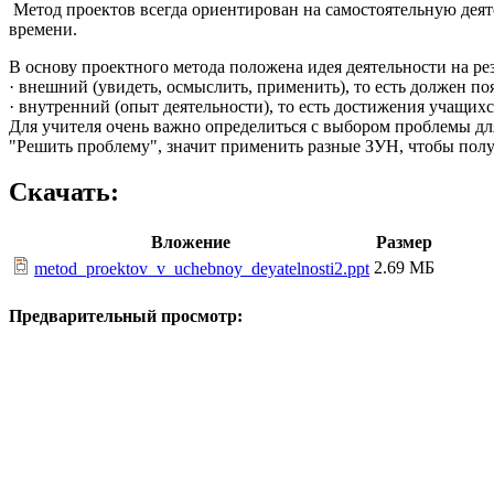
Метод проектов всегда ориентирован на самостоятельную дея
времени.
В основу проектного метода положена идея деятельности на рез
· внешний (увидеть, осмыслить, применить), то есть должен по
· внутренний (опыт деятельности), то есть достижения учащихс
Для учителя очень важно определиться с выбором проблемы для 
"Решить проблему", значит применить разные ЗУН, чтобы полу
Скачать:
Вложение
Размер
2.69 МБ
metod_proektov_v_uchebnoy_deyatelnosti2.ppt
Предварительный просмотр: