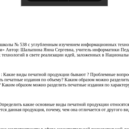
а школы № 538 с углубленным изучением информационных техно
и» Автор: Шалыпина Янна Сергевна, учитель информатики Педа
технологий в свете реализации идей, заложенных в Националь
: Какие виды печатной продукции бывают ? Проблемные вопрос
ь печатные издания по объему? Каким образом можно разделит
? Каким образом можно разделить печатные издания по характ
 Определить какие основные виды печатной продукции относятся
ется данная продукция, почему, чем она отличается от другого в