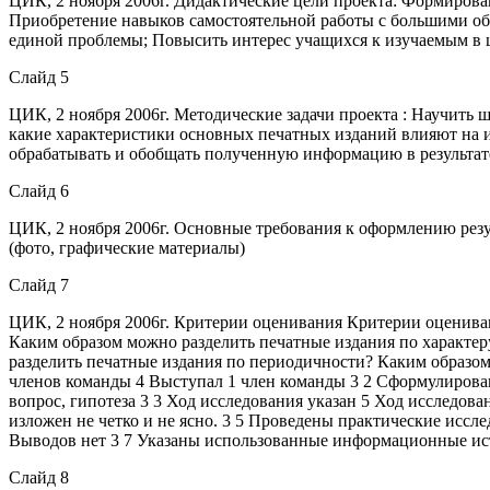
ЦИК, 2 ноября 2006г. Дидактические цели проекта: Формирова
Приобретение навыков самостоятельной работы с большими об
единой проблемы; Повысить интерес учащихся к изучаемым в 
Слайд 5
ЦИК, 2 ноября 2006г. Методические задачи проекта : Научить
какие характеристики основных печатных изданий влияют на и
обрабатывать и обобщать полученную информацию в результат
Слайд 6
ЦИК, 2 ноября 2006г. Основные требования к оформлению резу
(фото, графические материалы)
Слайд 7
ЦИК, 2 ноября 2006г. Критерии оценивания Критерии оценива
Каким образом можно разделить печатные издания по характе
разделить печатные издания по периодичности? Каким образом
членов команды 4 Выступал 1 член команды 3 2 Сформулирова
вопрос, гипотеза 3 3 Ход исследования указан 5 Ход исследова
изложен не четко и не ясно. 3 5 Проведены практические исс
Выводов нет 3 7 Указаны использованные информационные ис
Слайд 8