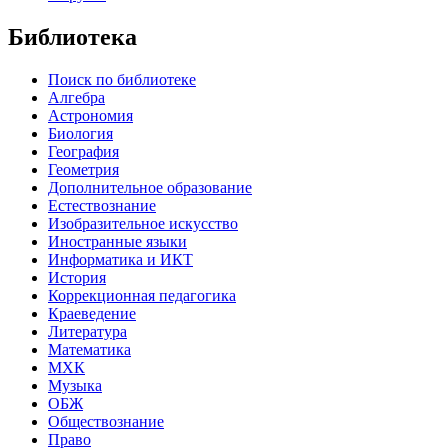
Библиотека
Поиск по библиотеке
Алгебра
Астрономия
Биология
География
Геометрия
Дополнительное образование
Естествознание
Изобразительное искусство
Иностранные языки
Информатика и ИКТ
История
Коррекционная педагогика
Краеведение
Литература
Математика
МХК
Музыка
ОБЖ
Обществознание
Право