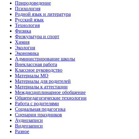
Природоведение
Психология
Родной язык и литература
Русский язык
Технология
Физика
Физкультура и спорт
Химия
Экология
Экономика
Администрирование школы
Внеклассная работа
Классное руководство
Материалы МО
Материалы для родителей
Материалы к аттестации
Междисциплинарное обобщение
Общепедагогические технологии
Работа с родителями
Социальная педагогика
Сценарии праздников
Аудиозаписи
Видеозаписи
Разное