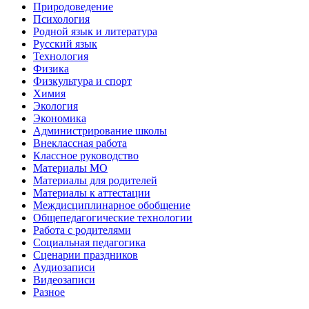
Природоведение
Психология
Родной язык и литература
Русский язык
Технология
Физика
Физкультура и спорт
Химия
Экология
Экономика
Администрирование школы
Внеклассная работа
Классное руководство
Материалы МО
Материалы для родителей
Материалы к аттестации
Междисциплинарное обобщение
Общепедагогические технологии
Работа с родителями
Социальная педагогика
Сценарии праздников
Аудиозаписи
Видеозаписи
Разное