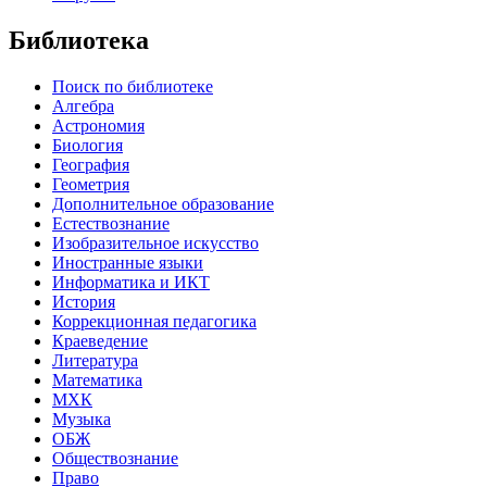
Библиотека
Поиск по библиотеке
Алгебра
Астрономия
Биология
География
Геометрия
Дополнительное образование
Естествознание
Изобразительное искусство
Иностранные языки
Информатика и ИКТ
История
Коррекционная педагогика
Краеведение
Литература
Математика
МХК
Музыка
ОБЖ
Обществознание
Право