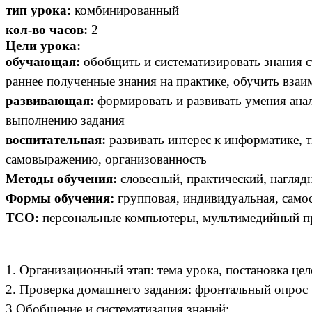
тип урока:
комбинированный
кол-во часов:
2
Цели урока:
обучающая:
обобщить и систематизировать знания с
раннее полученные знания на практике,
обучить взаи
развивающая:
формировать и развивать умения анал
выполнению задания
воспитательная:
развивать интерес к информатике, 
самовыражению, организованность
Методы обучения:
словесный, практический, нагля
Формы обучения:
групповая, индивидуальная, само
ТСО:
персональные компьютеры, мультимедийный прое
1. Организационный этап: тема урока, постановка це
2. Проверка домашнего задания: фронтальный опрос
3.Обобщение и систематизация знаний: