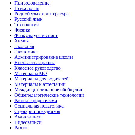
Природоведение
Психология
Родной язык и литература
Русский язык
Технология
Физика
Физкультура и спорт
Химия
Экология
Экономика
Администрирование школы
Внеклассная работа
Классное руководство
Материалы МО
Материалы для родителей
Материалы к аттестации
Междисциплинарное обобщение
Общепедагогические технологии
Работа с родителями
Социальная педагогика
Сценарии праздников
Аудиозаписи
Видеозаписи
Разное