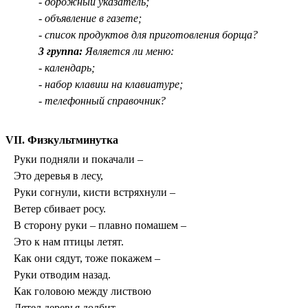
- дорожный указатель;
- объявление в газете;
- список продуктов для приготовления борща?
3 группа:
Является ли меню:
- календарь;
- набор клавиш на клавиатуре;
- телефонный справочник?
VII. Физкультминутка
Руки подняли и покачали –
Это деревья в лесу,
Руки согнули, кисти встряхнули –
Ветер сбивает росу.
В сторону руки – плавно помашем –
Это к нам птицы летят.
Как они сядут, тоже покажем –
Руки отводим назад.
Как головою между листвою
Дятел деревья долбит,