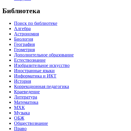
Библиотека
Поиск по библиотеке
Алгебра
Астрономия
Биология
География
Геометрия
Дополнительное образование
Естествознание
Изобразительное искусство
Иностранные языки
Информатика и ИКТ
История
Коррекционная педагогика
Краеведение
Литература
Математика
МХК
Музыка
ОБЖ
Обществознание
Право