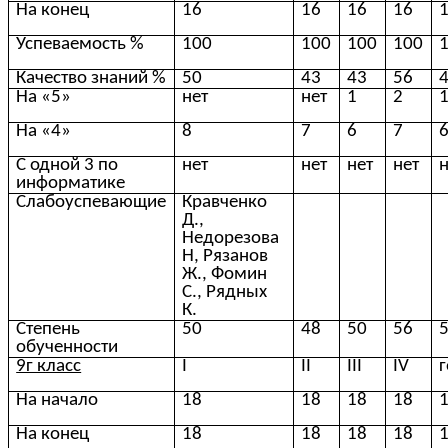
На конец
16
16
16
16
Успеваемость %
100
100
100
100
Качество знаний %
50
43
43
56
На «5»
нет
нет
1
2
На «4»
8
7
6
7
С одной 3 по
нет
нет
нет
нет
н
информатике
Слабоуспевающие
Кравченко
Д.,
Недорезова
Н, Рязанов
Ж., Фомин
С., Рядных
К.
Степень
50
48
50
56
обученности
9г класс
I
II
III
IV
На начало
18
18
18
18
На конец
18
18
18
18