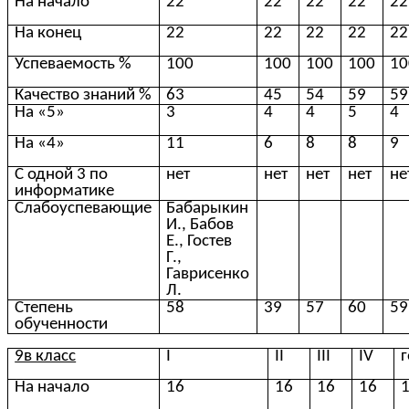
На начало
22
22
22
22
22
На конец
22
22
22
22
22
Успеваемость %
100
100
100
100
10
Качество знаний %
63
45
54
59
59
На «5»
3
4
4
5
4
На «4»
11
6
8
8
9
С одной 3 по
нет
нет
нет
нет
не
информатике
Слабоуспевающие
Бабарыкин
И., Бабов
Е., Гостев
Г.,
Гаврисенко
Л.
Степень
58
39
57
60
59
обученности
9в класс
I
II
III
IV
На начало
16
16
16
16