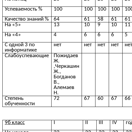
Успеваемость %
100
100
100
100
10
Качество знаний %
64
61
58
61
61
На «5»
13
10
9
10
11
На «4»
4
6
6
6
5
С одной 3 по
нет
нет
нет
нет
не
информатике
Слабоуспевающие
Пожидаев
Ж.
,Черкашин
Ж.,
Богданов
В.,
Алемаев
Н.
Степень
72
67
60
67
66
обученности
9б класс
I
II
III
IV
го