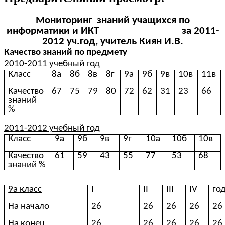
Мониторинг знаний учащихся по
информатики и ИКТ за 2011-
2012 уч.год, учитель Киян И.В.
Качество знаний по предмету
2010-2011 учебный год
Класс
8а
8б
8в
8г
9а
9б
9в
10в
11в
Качество
67
75
79
80
72
62
31
23
66
знаний
%
2011-2012 учебный год
Класс
9а
9б
9в
9г
10а
10б
10в
Качество
61
59
43
55
77
53
68
знаний %
9а класс
I
II
III
IV
го
На начало
26
26
26
26
26
На конец
26
26
26
26
26