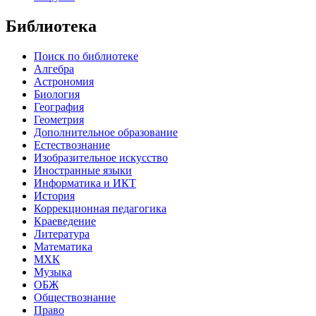
Библиотека
Поиск по библиотеке
Алгебра
Астрономия
Биология
География
Геометрия
Дополнительное образование
Естествознание
Изобразительное искусство
Иностранные языки
Информатика и ИКТ
История
Коррекционная педагогика
Краеведение
Литература
Математика
МХК
Музыка
ОБЖ
Обществознание
Право