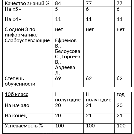
Качество знаний %
84
77
77
На «5»
5
6
6
На «4»
11
11
11
С одной 3 по
нет
нет
нет
информатике
Слабоуспевающие
Ефремов
В.,
Белоусова
С., Горгеев
В,.
Авдеева
Л.
Степень
69
62
62
обученности
10б класс
I
II
год
полугодие
полугодие
На начало
20
21
20
На конец
20
21
21
Успеваемость %
100
100
100