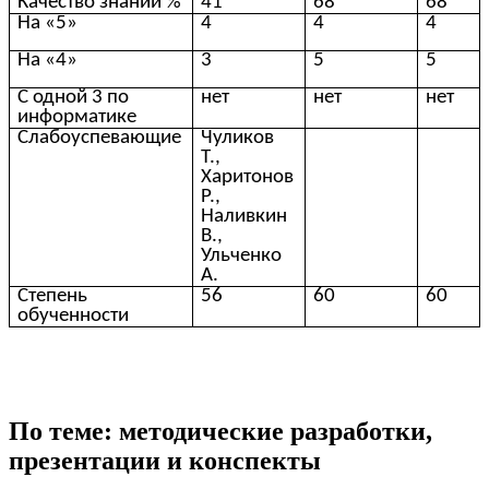
Качество знаний %
41
68
68
На «5»
4
4
4
На «4»
3
5
5
С одной 3 по
нет
нет
нет
информатике
Слабоуспевающие
Чуликов
Т.,
Харитонов
Р.,
Наливкин
В.,
Ульченко
А.
Степень
56
60
60
обученности
По теме: методические разработки,
презентации и конспекты