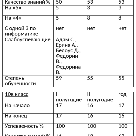
Качество знаний %
50
53
53
На «5»
5
3
3
На «4»
5
8
8
С одной 3 по
нет
нет
нет
информатике
Слабоуспевающие
Адам С.,
Ерина А.,
Белоус Д.,
Федорин
В.,
Федорина
В.
Степень
59
55
55
обученности
10в класс
I
II
год
полугодие
полугодие
На начало
17
16
17
На конец
17
16
16
Успеваемость %
100
100
100