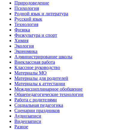
Природоведение
Психология
Родной язык и литература
Русский язык
Технология
Физика
Физкультура и спорт
Химия
Экология
Экономика
Администрирование школы
Внеклассная работа
Классное руководство
Материалы МО
Материалы для родителей
Материалы к аттестации
Междисциплинарное обобщение
Общепедагогические технологии
Работа с родителями
Социальная педагогика
Сценарии праздников
Аудиозаписи
Видеозаписи
Разное