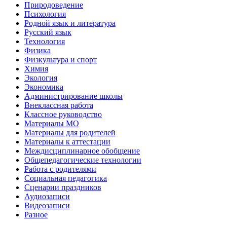
Природоведение
Психология
Родной язык и литература
Русский язык
Технология
Физика
Физкультура и спорт
Химия
Экология
Экономика
Администрирование школы
Внеклассная работа
Классное руководство
Материалы МО
Материалы для родителей
Материалы к аттестации
Междисциплинарное обобщение
Общепедагогические технологии
Работа с родителями
Социальная педагогика
Сценарии праздников
Аудиозаписи
Видеозаписи
Разное