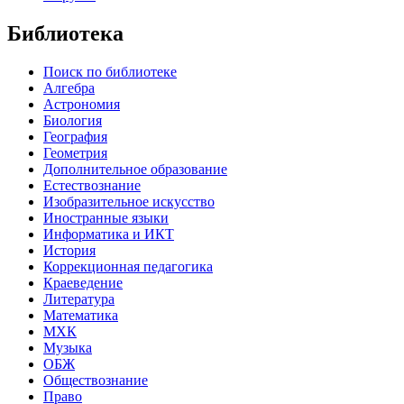
Библиотека
Поиск по библиотеке
Алгебра
Астрономия
Биология
География
Геометрия
Дополнительное образование
Естествознание
Изобразительное искусство
Иностранные языки
Информатика и ИКТ
История
Коррекционная педагогика
Краеведение
Литература
Математика
МХК
Музыка
ОБЖ
Обществознание
Право