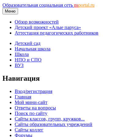
Образовательная социальная сеть
ns
portal.ru
Меню
Обзор возможностей
Детский проект «Алые паруса»
Аттестация педагогических работников
Детский сад
Начальная школа
Школа
НПО и СПО
ВУЗ
Навигация
Вход/регистрация
Главная
Мой мини-сайт
Ответы на вопросы
Поиск по сайту
Сайты классов, групп, кружков...
Сайты образовательных учреждений
Сайты коллег
Форумы