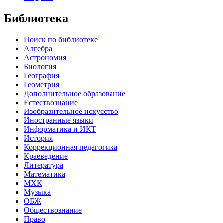
Библиотека
Поиск по библиотеке
Алгебра
Астрономия
Биология
География
Геометрия
Дополнительное образование
Естествознание
Изобразительное искусство
Иностранные языки
Информатика и ИКТ
История
Коррекционная педагогика
Краеведение
Литература
Математика
МХК
Музыка
ОБЖ
Обществознание
Право