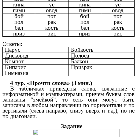
кипа
ус
кипа
ус
гимн
овод
гимн
овод
бой
пот
бой
пот
пол
рак
пол
рак
бал
кость
бал
кость
приз
рис
приз
рис
Ответы:
Парус
Бойкость
Дисковод
Полоса
Компот
Балкон
Кипарис
Призрак
Гимназия
4 тур. «Прочти слова» (3 мин.)
В табличках приведены слова, связанные с
информатикой и компьютерами, причем буквы слов
записаны “змейкой”, то есть они могут быть
записаны в любом направлении по горизонтали и по
вертикали (слева направо, снизу вверх и т.д.), но не
по диагонали.
Задание