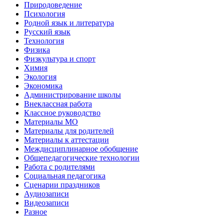
Природоведение
Психология
Родной язык и литература
Русский язык
Технология
Физика
Физкультура и спорт
Химия
Экология
Экономика
Администрирование школы
Внеклассная работа
Классное руководство
Материалы МО
Материалы для родителей
Материалы к аттестации
Междисциплинарное обобщение
Общепедагогические технологии
Работа с родителями
Социальная педагогика
Сценарии праздников
Аудиозаписи
Видеозаписи
Разное