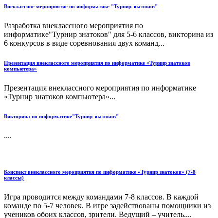
Внеклассное мероприятие по информатике "Турнир знатоков"
Разработка внеклассного мероприятия по
информатике"Турнир знатоков" для 5-6 классов, викторина из
6 конкурсов в виде соревнования двух команд...
Презентация внеклассного мероприятия по информатике «Турнир знатоков
компьютера»
Презентация внеклассного мероприятия по информатике
«Турнир знатоков компьютера»...
Викторина по информатике"Турнир знатоков"
....
Конспект внеклассного мероприятия по информатике «Турнир знатоков» (7-8
классы)
Игра проводится между командами 7-8 классов. В каждой
команде по 5-7 человек. В игре задействованы помощники из
учеников обоих классов, зрители. Ведущий – учитель....