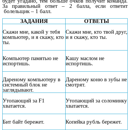
будет угадано, тем больше очков получит команда.
За правильный ответ – 2 балла, если ответит
болельщик – 1 балл.
ЗАДАНИЯ
ОТВЕТЫ
Скажи мне, какой у тебя
Скажи мне, кто твой друг,
компьютер, и я скажу, кто
и я скажу, кто ты.
ты.
Компьютер памятью не
Кашу маслом не
испортишь.
испортишь.
Дареному компьютеру в
Дареному коню в зубы не
системный блок не
смотрят.
заглядывают.
Утопающий за F1
Утопающий за соломинку
хватается.
хватается.
Бит байт бережет.
Копейка рубль бережет.