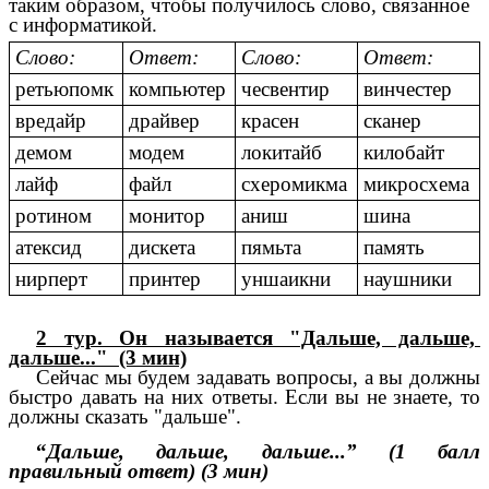
таким образом, чтобы получилось слово, связанное
с информатикой.
Слово:
Ответ:
Слово:
Ответ:
ретьюпомк
компьютер
чесвентир
винчестер
вредайр
драйвер
красен
сканер
демом
модем
локитайб
килобайт
лайф
файл
схеромикма
микросхема
ротином
монитор
аниш
шина
атексид
дискета
пямьта
память
нирперт
принтер
уншаикни
наушники
2 тур. Он называется "Дальше, дальше,
дальше..." (3 мин)
Сейчас мы будем задавать вопросы, а вы должны
быстро давать на них ответы. Если вы не знаете, то
должны сказать "дальше".
“
Дальше, дальше, дальше...” (1 балл
правильный ответ) (3 мин)