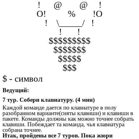
! @ @ !
O! % !O
! \_____/ !
! !
$$$$$$$$$
$$$$$$$
$$$$$
$$$
$ - символ
Ведущий:
7 тур. Собери клавиатуру. (4 мин)
Каждой команде дается по клавиатуре в полу
разобранном варианте(сняты клавиши) и клавиши в
пакете. Команды должны как можно точнее собрать
клавиши. Побеждает та команда, чья клавиатура
собрана точнее.
Итак, пройдены все 7 туров. Пока жюри