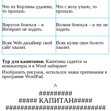
Что из Корзины удалено,
Что с возу упало, то
то пропало.
пропало.
Вирусов бояться – в
Волков бояться – в лес не
Интернет не ходить.
ходить.
Всяк Web-дизайнер свой
Всяк кулик свое болото
сайт хвалит.
хвалит.
Тур для капитанов.
Капитаны садятся за
компьютеры и в Word набирают
Изобразить рисунок, используя знаки препинания в
программе WordPad.
^
#########
##### КАПИТАН#####
###########################