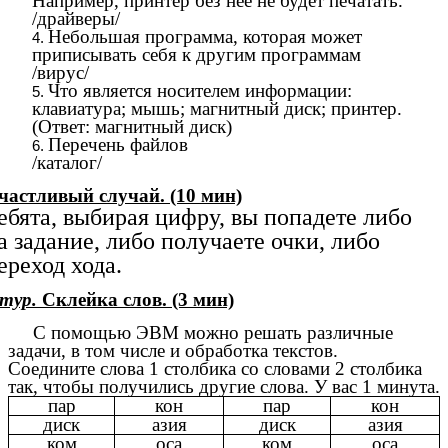
Например, принтер без нее не будет печатать.
/драйверы/
Небольшая программа, которая может
приписывать себя к другим программам
/вирус/
Что является носителем информации:
клавиатура; мышь; магнитный диск; принтер.
(Ответ: магнитный диск)
Перечень файлов
/каталог/
частливый случай. (10 мин)
ебята, выбирая цифру, вы попадете либо
а задание, либо получаете очки, либо
ереход хода.
 тур.
Склейка слов. (3 мин)
С помощью ЭВМ можно решать различные
задачи, в том числе и обработка текстов.
Соедините слова 1 столбика со словами 2 столбика
так, чтобы получились другие слова. У вас 1 минута.
пар
кон
пар
кон
диск
азия
диск
азия
ком
оса
ком
оса