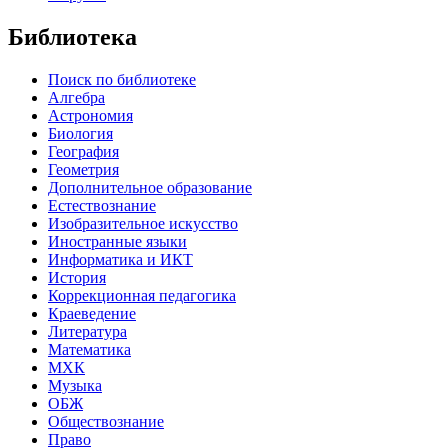
Библиотека
Поиск по библиотеке
Алгебра
Астрономия
Биология
География
Геометрия
Дополнительное образование
Естествознание
Изобразительное искусство
Иностранные языки
Информатика и ИКТ
История
Коррекционная педагогика
Краеведение
Литература
Математика
МХК
Музыка
ОБЖ
Обществознание
Право