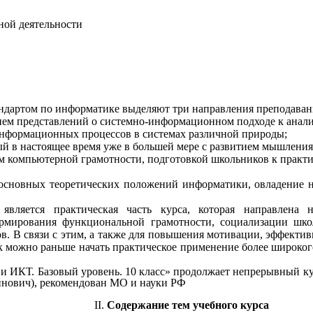
ной деятельности
андартом по информатике выделяют три направления преподава
ием представлений о системно-информационном подходе к анал
информационных процессов в системах различной природы;
ый в настоящее время уже в большей мере с развитием мышлени
м компьютерной грамотности, подготовкой школьников к практи
е основных теоретических положений информатики, овладение
ы
является практическая часть курса, которая направлена
мирования функциональной грамотности, социализации шко
 В связи с этим, а также для повышения мотивации, эффективн
ак можно раньше начать практическое применение более широк
ИКТ. Базовый уровень. 10 класс» продолжает непрерывный курс
гринович), рекомендован МО и науки РФ
Содержание тем учебного курса