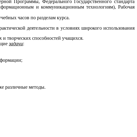
мерной
Программы,
Федерального Государственного стандарта
нформационным и коммуникационным технологиям), Рабочая
чебных часов по разделам курса.
рактической деятельности в условиях широкого использования
х и творческих способностей учащихся.
ющие
задачи
:
нформации;
же различные методы.