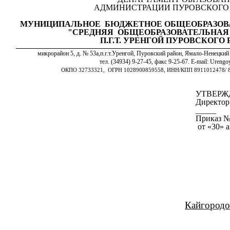
АДМИНИСТРАЦИИ ПУРОВСКОГО
МУНИЦИПАЛЬНОЕ БЮДЖЕТНОЕ ОБЩЕОБРАЗОВ
"СРЕДНЯЯ ОБЩЕОБРАЗОВАТЕЛЬНАЯ
П.Г.Т. УРЕНГОЙ ПУРОВСКОГО
микрорайон 5, д. № 53а,п.г.т.Уренгой, Пуровский район, Ямало-Ненецкий
тел. (34934) 9-27-45, факс 9-25-67. Е-mail: Ureng
ОКПО 32733321, ОГРН 1028900859558, ИНН/КПП 8911012478/ 8
УТВЕР
Директо
_____ Е
Приказ №
от «30» а
Кайгородо