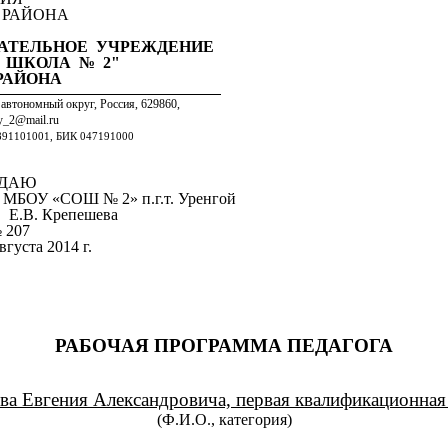
 РАЙОНА
АТЕЛЬНОЕ УЧРЕЖДЕНИЕ
 ШКОЛА № 2"
 РАЙОНА
 автономный округ, Россия, 629860,
oy_2@mail.ru
91101001, БИК 047191000
ЖДАЮ
р
МБОУ «СОШ № 2» п.г.т. Уренгой
.В. Крепешева
 207
вгуста 2014 г.
РАБОЧАЯ ПРОГРАММА ПЕДАГОГА
ва Евгения Александровича, первая квалификационная 
(Ф.И.О., категория)