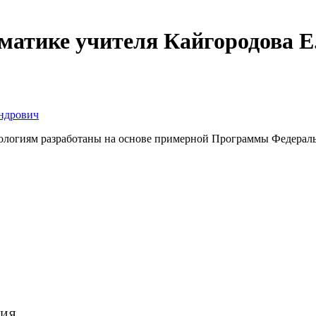
атике учителя Кайгородова Е
ндрович
огиям разработаны на основе примерной Программы Федеральн
НИЯ