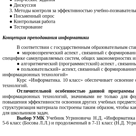
Дискуссия
Методы контроля за эффективностью учебно-познаватель
Письменный опрос
Контрольная работа
Тестирование
Концепция преподавания информатики
В соответствии с государственным образовательным ст
мировоззренческий аспект , связанный с формирован
специфике самоуправляемых систем, общих закономерностях 
алгоритмический (программистский) аспект , связанн
пользовательский» аспект, связанный с формирование
информационных технологий»
Курс «Информатика. 10 класс» обеспечивает освоени
технологий.
Отличительной особенностью данной программ
информационных технологий, значимыми не только для фор
повышения эффективности освоения других учебных предметов.
структуризация материала построены таким образом, чтобы к
для школьников задач.
Выбор УМК
Учебник Угриновича Н.Д. «Информатика и 
5-6 класс (Босова Л.Л.) и продолженный в 7-11 класс (Н.Д. У