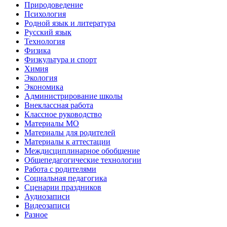
Природоведение
Психология
Родной язык и литература
Русский язык
Технология
Физика
Физкультура и спорт
Химия
Экология
Экономика
Администрирование школы
Внеклассная работа
Классное руководство
Материалы МО
Материалы для родителей
Материалы к аттестации
Междисциплинарное обобщение
Общепедагогические технологии
Работа с родителями
Социальная педагогика
Сценарии праздников
Аудиозаписи
Видеозаписи
Разное