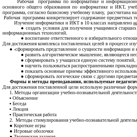
Рабочая программа по информатике и информационн
основного общего образования по информатике и ИКТ, уч
программа, согласно базисному учебному плану, рассчитана н
Рабочая программа конкретизирует содержание предметных тем
Изучение информатики и ИКТ в 10 классах направлено
н
создать условия для получения учащимися старших
информационных технологий.
воспитание ответственного и избирательного отнош
Для достижения комплекса поставленных целей в процессе и
-сформировать представление о сущности информации и
развить алгоритмическое мышление, являющееся нео
сформировать у учащихся единую систему понятий, 
научить пользоваться распространенными приклад
показать основные приемы эффективного использо
сформировать логические связи с другими предмета
Формы и методы преподавания, используемые педагогич
Для достижения поставленной цели использую различные форм
Методы организации учебно-познавательной деятельност
Объяснение
Беседа
Лекция
Практическая работа
Методы стимулирования учебно-познавательной деятель
Короткие игры
Игровые оболочки
Творческие задания