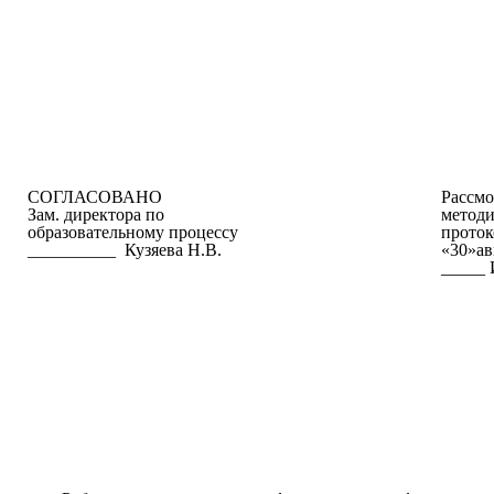
СОГЛАСОВАНО
Рассм
Зам. директора по
методи
образовательному процессу
проток
__________ Кузяева Н.В.
«30»а
_____ 