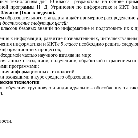
ым технологиям для 10 класса разработана на основе при
ебной программы Н. Д. Угринович по информатике и ИКТ (и
а
35часов (1час в неделю).
 образовательного стандарта и даёт примерное распределение у
а достижение следующих целей:
 классов базовых знаний по информатике и подготовить их к п
ения к информации; развитие познавательных, интеллектуальны
зучения информатики и ИКТ
в
5 классе
необходимо решить следу
 информационных процессов;
бходимой частью научного взгляда на мир;
связанных с созданием, получением, обработкой и хранением и
ными программами;
вания информационных технологий.
ми входящими в курс среднего образования.
еские технологии
ы обучения: групповую и индивидуально – обособленную а так
и.
ности.