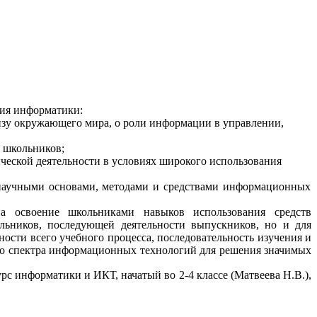
ния информатики:
изу окружающего мира, о роли информации в управлении,
я школьников;
ческой деятельности в условиях широкого использования
 научными основами, методами и средствами информационных
 на освоение школьниками навыков использования средств
льников, последующей деятельности выпускников, но и для
ости всего учебного процесса, последовательность изучения и
ого спектра информационных технологий для решения значимых
 информатики и ИКТ, начатый во 2-4 классе (Матвеева Н.В.),