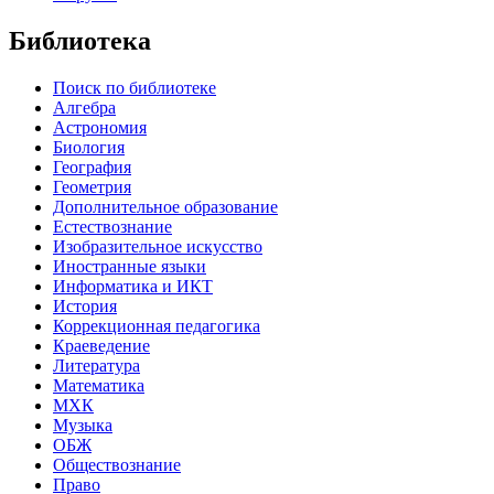
Библиотека
Поиск по библиотеке
Алгебра
Астрономия
Биология
География
Геометрия
Дополнительное образование
Естествознание
Изобразительное искусство
Иностранные языки
Информатика и ИКТ
История
Коррекционная педагогика
Краеведение
Литература
Математика
МХК
Музыка
ОБЖ
Обществознание
Право