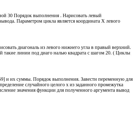
иной 30 Порядок выполнения . Нарисовать левый
вывода. Параметром цикла является координата Х левого
исовать диагональ из левого нижнего угла в правый верхний.
 такие линии под диаго налью квадрата с шагом 20. ( Циклы
,59] и их суммы. Порядок выполнения. Завести переменную для
определение случайного целого х из заданного промежутка
ычисление значения функции для полученного аргумента вывод