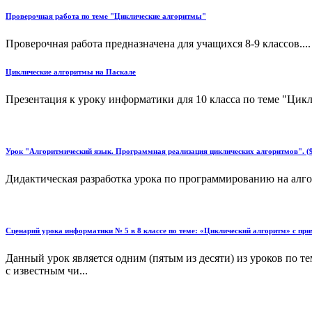
Проверочная работа по теме "Циклические алгоритмы"
Проверочная работа предназначена для учащихся 8-9 классов....
Циклические алгоритмы на Паскале
Презентация к уроку информатики для 10 класса по теме "Цикл
Урок "Алгоритмический язык. Программная реализация циклических алгоритмов". (9
Дидактическая разработка урока по программированию на алгор
Сценарий урока информатики № 5 в 8 классе по теме: «Циклический алгоритм» с пр
Данный урок является одним (пятым из десяти) из уроков по т
с известным чи...