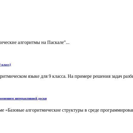
ические алгоритмы на Паскале"...
 класс)
итмическом языке для 9 класса. На примере решения задач разб
именением интерактивной доски
еме «Базовые алгоритмические структуры в среде программирова