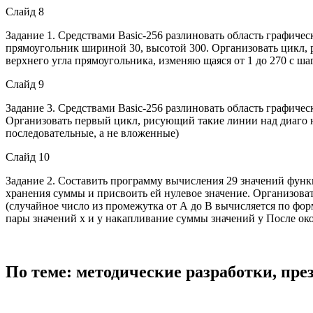
Слайд 8
Задание 1. Средствами Basic-256 разлиновать область графич
прямоугольник шириной 30, высотой 300. Организовать цикл, 
верхнего угла прямоугольника, изменяю щаяся от 1 до 270 с ша
Слайд 9
Задание 3. Средствами Basic-256 разлиновать область графич
Организовать первый цикл, рисующий такие линии над диаго н
последовательные, а не вложенные)
Слайд 10
Задание 2. Составить программу вычисления 29 значений функц
хранения суммы и присвоить ей нулевое значение. Организоват
(случайное число из промежутка от А до В вычисляется по фор
пары значений х и y накапливание суммы значений y После ок
По теме: методические разработки, пр