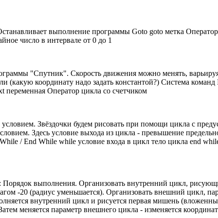
станавливает выполнение программы Goto goto метка Оператор б
йное число в интервале от 0 до 1
рограммы "Спутник". Скорость движения можно менять, варьируя
ли (какую координату надо задать константой?) Система команд 
ext переменная Оператор цикла со счетчиком
словием. Звёздочки будем рисовать при помощи цикла с предусло
словием. Здесь условие выхода из цикла - превышение предельно
le / End While while условие входа в цикл тело цикла end while
": Порядок выполнения. Организовать внутренний цикл, рисую
шагом -20 (радиус уменьшается). Организовать внешний цикл, па
олняется внутренний цикл и рисуется первая мишень (вложенные 
 Затем меняется параметр внешнего цикла - изменяется координа