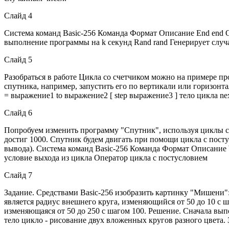
Слайд 4
Система команд Basic-256 Команда Формат Описание End end О
выполнение программы на k секунд Rand rand Генерирует случа
Слайд 5
Разобраться в работе Цикла со счетчиком можно на примере п
спутника, например, запустить его по вертикали или горизонта
= выражение1 to выражение2 [ step выражение3 ] тело цикла n
Слайд 6
Попробуем изменить программу "Спутник", используя циклы с у
достиг 1000. Спутник будем двигать при помощи цикла с посту
вывода). Система команд Basic-256 Команда Формат Описание Whi
условие выхода из цикла Оператор цикла с постусловием
Слайд 7
Задание. Средствами Basic-256 изобразить картинку "Мишени
является радиус внешнего круга, изменяющийся от 50 до 10 с 
изменяющаяся от 50 до 250 с шагом 100. Решение. Сначала вып
тело цикло - рисование двух вложенных кругов разного цвета.