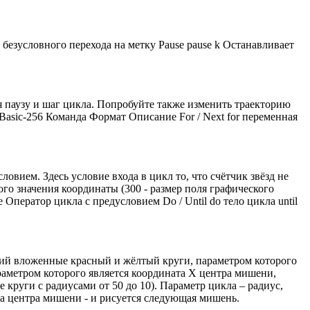
езусловного перехода на метку Pause pause k Останавливает
 паузу и шаг цикла. Попробуйте также изменить траекторию
Basic-256 Команда Формат Описание For / Next for переменная
вием. Здесь условие входа в цикл то, что счётчик звёзд не
го значения координаты (300 - размер поля графического
 Оператор цикла с предусловием Do / Until do тело цикла until
щий вложенные красный и жёлтый круги, параметром которого
раметром которого является координата Х центра мишени,
круги с радиусами от 50 до 10). Параметр цикла – радиус,
та центра мишени - и рисуется следующая мишень.