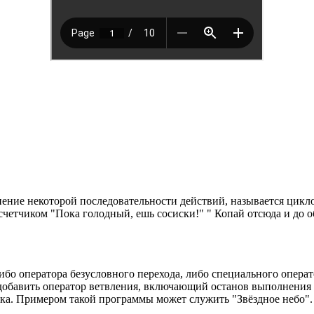
ние некоторой последовательности действий, называется циклом
счетчиком "Пока голодный, ешь сосиски!" " Копай отсюда и до о
о оператора безусловного перехода, либо специального операто
добавить оператор ветвления, включающий останов выполнения
ка. Примером такой программы может служить "Звёздное небо". 