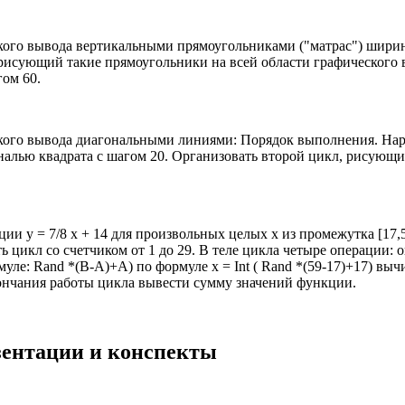
еского вывода вертикальными прямоугольниками ("матрас") шир
рисующий такие прямоугольники на всей области графического 
гом 60.
еского вывода диагональными линиями: Порядок выполнения. Нар
алью квадрата с шагом 20. Организовать второй цикл, рисующий
ии y = 7/8 x + 14 для произвольных целых х из промежутка [17
ь цикл со счетчиком от 1 до 29. В теле цикла четыре операции: 
муле: Rand *(B-A)+A) по формуле x = Int ( Rand *(59-17)+17) в
ончания работы цикла вывести сумму значений функции.
езентации и конспекты