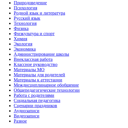
Природоведение
Психология
Родной язык и литература
Русский язык
Технология
Физика
Физкультура и спорт
Химия
Экология
Экономика
Администрирование школы
Внеклассная работа
Классное руководство
Материалы МО
Материалы для родителей
Материалы к аттестации
Междисциплинарное обобщение
Общепедагогические технологии
Работа с родителями
Социальная педагогика
Сценарии праздников
Аудиозаписи
Видеозаписи
Разное