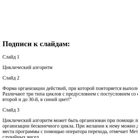
Подписи к слайдам:
Слайд 1
Циклический алгоритм
Слайд 2
Форма организации действий, при которой повторяется выполне
Различают три типа циклов с предусловием с постусловием со 
второй и до 30-й, в синий цвет!"
Слайд 3
Циклический алгоритм может быть организован при помощи либ
организации бесконечного цикла. При желании к нему можно 
места программы с помощью оператора перехода, отмечает Мет
случайных чисел.