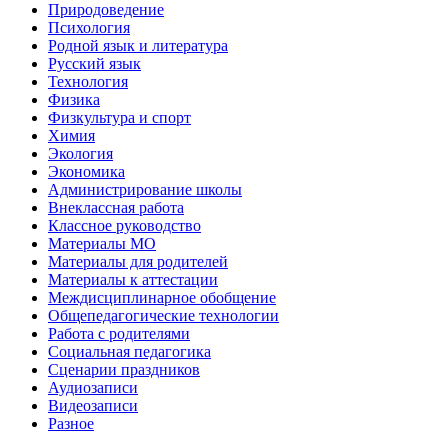
Природоведение
Психология
Родной язык и литература
Русский язык
Технология
Физика
Физкультура и спорт
Химия
Экология
Экономика
Администрирование школы
Внеклассная работа
Классное руководство
Материалы МО
Материалы для родителей
Материалы к аттестации
Междисциплинарное обобщение
Общепедагогические технологии
Работа с родителями
Социальная педагогика
Сценарии праздников
Аудиозаписи
Видеозаписи
Разное