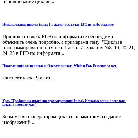
использование циклов...
Использование циклов (язык Паскаль) в задачах ЕГЭ по информатике
При подготовке к ЕГЭ по информатике необходимо
объяснить очень подробно, с примерами тему "Циклы в
программировании на языке Паскаль". Задания №8, 19, 20, 21,
24, 25 в ЕГЭ по информати...
Программирование циклов. Оператор цикла While и For. Решение задач.
конспект урока 9 класс...
Урок "Графика на языке программирования Pascal. Использование оператора
цикла в программах"
Знакомство с оператором цикла с параметром, создание
изображений...