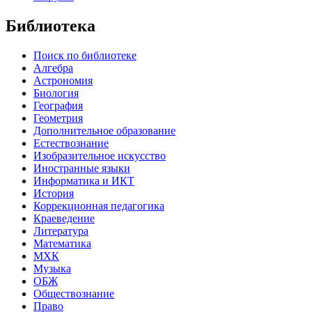
Библиотека
Поиск по библиотеке
Алгебра
Астрономия
Биология
География
Геометрия
Дополнительное образование
Естествознание
Изобразительное искусство
Иностранные языки
Информатика и ИКТ
История
Коррекционная педагогика
Краеведение
Литература
Математика
МХК
Музыка
ОБЖ
Обществознание
Право