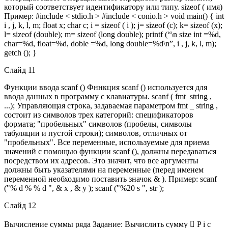
который соответствует идентификатору или типу. sizeof ( имя)
Пример: #include < stdio.h > #include < conio.h > void main() { int
i , j, k, l, m; float x; char c; i = sizeof ( i ); j= sizeof (c); k= sizeof (x);
l= sizeof (double); m= sizeof (long double); printf (“\n size int =%d,
char=%d, float=%d, doble =%d, long double=%d\n”, i , j, k, l, m);
getch (); }
Слайд 11
Функции ввода scanf () Фннкция scanf () используется для
ввода данных в программу с клавиатуры. scanf ( fmt_string ,
...); Управляющая строка, задаваемая параметром fmt _ string ,
состоит из символов трех категорий: спецификаторов
формата; "пробельных" символов (пробелы, символы
табуляции и пустой строки); символов, отличных от
"пробельных". Все переменные, используемые для приема
значений с помощью функции scanf (), должны передаваться
посредством их адресов. Это значит, что все аргументы
должны быть указателями на переменные (перед именем
переменной необходимо поставить значок & ). Пример: scanf
("% d % % d ", & x , & y ); scanf ("%20 s ", str );
Слайд 12
Вычисление суммы ряда Задание: Вычислить сумму  P i с