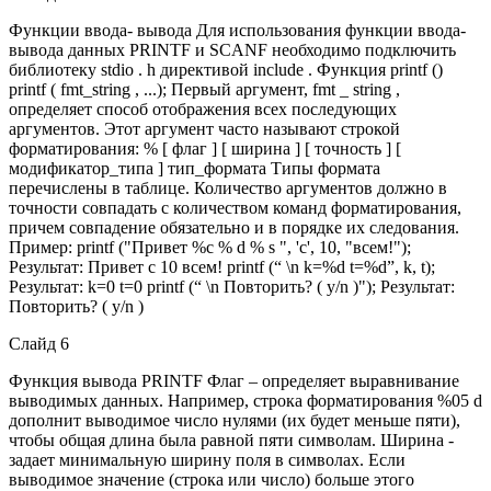
Функции ввода- вывода Для использования функции ввода-
вывода данных PRINTF и SCANF необходимо подключить
библиотеку stdio . h директивой include . Функция printf ()
printf ( fmt_string , ...); Первый аргумент, fmt _ string ,
определяет способ отображения всех последующих
аргументов. Этот аргумент часто называют строкой
форматирования: % [ флаг ] [ ширина ] [ точность ] [
модификатор_типа ] тип_формата Типы формата
перечислены в таблице. Количество аргументов должно в
точности совпадать с количеством команд форматирования,
причем совпадение обязательно и в порядке их следования.
Пример: printf ("Привет %с % d % s ", 'с', 10, "всем!");
Результат: Привет с 10 всем! printf (“ \n k=%d t=%d”, k, t);
Результат: k=0 t=0 printf (“ \n Повторить? ( y/n )"); Результат:
Повторить? ( y/n )
Слайд 6
Функция вывода PRINTF Флаг – определяет выравнивание
выводимых данных. Например, строка форматирования %05 d
дополнит выводимое число нулями (их будет меньше пяти),
чтобы общая длина была равной пяти символам. Ширина -
задает минимальную ширину поля в символах. Если
выводимое значение (строка или число) больше этого