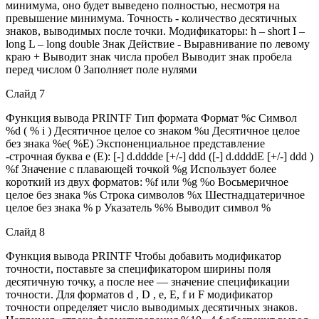
минимума, оно будет выведено полностью, несмотря на
превышение минимума. Точность - количество десятичных
знаков, выводимых после точки. Модификаторы: h – short I –
long L – long double Знак Действие - Выравнивание по левому
краю + Выводит знак числа пробел Выводит знак пробела
перед числом 0 Заполняет поле нулями
Слайд 7
Функция вывода PRINTF Тип формата Формат %c Символ
%d ( % i ) Десятичное целое со знаком %u Десятичное целое
без знака %е( %Е) Экспоненциальное представление
-строчная буква е (Е): [-] d.dddde [+/-] ddd ([-] d.ddddE [+/-] ddd )
%f Значение с плавающей точкой %g Использует более
короткий из двух форматов: %f или %g %o Восьмеричное
целое без знака %s Строка символов %x Шестнадцатеричное
целое без знака % р Указатель %% Выводит символ %
Слайд 8
Функция вывода PRINTF Чтобы добавить модификатор
точности, поставьте за спецификатором ширины поля
десятичную точку, а после нее — значение спецификации
точности. Для форматов d , D , е, Е, f и F модификатор
точности определяет число выводимых десятичных знаков.