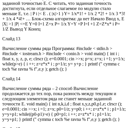
заданной точностью Е. C читать, что заданная точность
достигнута, если отдельное слагаемое по модулю стало
меньше Е, т.е. | P i |< E . ( |x|>1 ) Y= 1/x*1! + 1/x 2 *2! + 1/x 3 *3!
+ 1/x 4 *4!+ … Блок-схема алгоритма: да нет Начало Ввод x, E
|X| >1 |P| <=E Y=0 I=1 Z=x P= 1/x Y=Y +P I=I +1 Z=Z*x* i P=
1/Z Вывод Y Конец
Слайд 13
Вычисление суммы ряда Программа: #include < stdio.h >
#include < iostream.h > #include < conio.h > void main() { int i ;
float x, y, z, p, e; clrscr (); e=0.0001; cin >>x; p=x; z=x; i =1; y=1/x;
while(p>e) { i ++; z=z*x* i ; p=1/z; y= y+p ; } printf (" cymma c
toch %e ravna % f",e,y ); getch (); }
Слайд 14
Вычисление суммы ряда – 2 способ Вычисление
продолжается до тех пор, пока разность между текущим и
следующим элементом ряда не станет меньше заданной
точности Е. void main() { int n,k,i,d ; float x,y,z,p0,p1,e; clrscr ();
e=0.0001; cin >>x; i =1; z=x; p0=1/z; y=p0; i ++; z=z*x* i ; p1=1/z;
y=y+p1; while((p0-p1)>e) { p0=p1; i ++; z=z*x* i ; p1=1/z;
y=y+p1; } printf (" cymma c toch %e ravna % f",e,y ); getch (); }