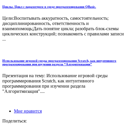
Циклы. Цикл с параметром в среде программирования QBasic.
Цели:Воспитывать аккуратность, самостоятельность;
дисциплинированность, ответственность и
взаимопомощь;Дать понятие цикла; разобрать блок-схемы
циклических конструкций; познакомить с правилами записи
...
Использование игровой среды программирования Scratch, как интуитивного
программирования при изучении раздела “Алгоритмизация”
Презентация на тему: Использование игровой среды
программирования Scratch, как интуитивного
программирования при изучении раздела
"Алгоритмизация"....
Мне нравится
Поделиться: