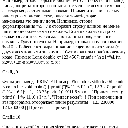
Например, строка форматирования %10 . 4 f обеспечит вывод
числа, ширина которого составит не меньше десяти символов,
с четырьмя десятичными знаками. Применительно к целым
или строкам, число, следующее за точкой, задает
максимальную длину поля. Например, строка
форматирования %5 . 7 s отобразит строку длиной не менее
пяти, но не более семи символов. Если выводимая строка
окажется длиннее максимальной длины поля, конечные
символы будут отсечены. Например, строка форматирования
% -10 .2 f обеспечит выравнивание вещественного числа (с
двумя десятичными знаками в 10-символьном поле) по левому
краю. Пример: Long double x=123.4567; printf ( “ \n x1=%Lf\n
x2=%+.2f \n x3=%.0f”, x, x, x );
Слайд 9
Функция вывода PRINTF Пример: #include < stdio.h > #include
< conio.h > void main () { printf ("|% 11 .6 f |\ n ", 12 3.23); printf
("|%-11.6 f |\ n ", 123.23); printf ("|%11.6 s |\ n ", "Привет всем");
printf (" I %- 11 .6 s I \ n ", "Привет всем"); } При выполнении
эта программа отображает такие результаты. | 123.230000 | |
123.230000 | | Привет 1 | | Привет |
Слайд 10
Операция sizeof Операция sizeof определяет размер памяти,