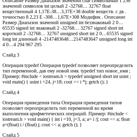
Описание Размер Диапазон значений char символьный 1 256
значений символов int целый 2 -32768… 32767 float
вещественный 4 1,17Е-38…3,37Е+38 double веществ. с дв .
точностью 8 2,23 E -308…1,67Е+308 Модифик . Описание
Размер Диапазон значений unsigned int беззнаковый 2 0…
65535 signed int знаковый 2 -32768… 32767 signed short int
короткий 2 -32768… 32767 unsigned short int 2 0…65535 signed
long int длинный 4 -2147483648…2147483647 unsigned long int
4 0…4 294 967 295
Слайд 3
Операция typedef Операция typedef позволяет переопределить
тип переменной, дав ему новой имя. typedef тип новое_имя ;
Пример: #include < iostream.h > typedef unsigned short int usint ;
void main() { usint i =24, j=18; cout << i *j; getch (); }
Слайд 4
Операция приведения типа Операция приведения типов
позволяет переопределить тип переменной во время
выполнения арифметических операций. Пример: #include <
iostream.h > void main() { int i =10, j=3, a; a= i /j; cout << a; float
a=(float) i / (float) j; cout << a; getch (); }
Слайд 5