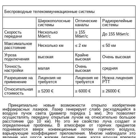
Беспроводные телекоммуникационные системы
Широкополосные
Оптические
Радиорелейные
системы
каналы
системы
Скорость
Несколько
≥ 155
До 155 Мбит/c
передачи
Мбит/c
Мбит/c
Максимальное
Несколько км
≤ 2 км
≤ 50 км
расстояние
Угроза
Крайне
высокая
Очень высокая
подключения
высокая
Точность
Очень
малая
средняя
настройки
высокая
Разрешение на
Лицензия не
Лицензия не
Нужна лицензия
применение
требуется
требуется
PTT
Относительная
≥ 5200 €
≥ 6000 €
≥ 26000 €
стоимость
Принципиально новые возможности открыло изобретение
инфракрасных лазеров. Лазер генерирует слабо расходящийся в
воздухе пучок света (диаметр порядка 1 мм). Это позволяет
осуществлять передачу открытым лучом на относительно большое
расстояние (до 10 км). Но это же свойство луча создает и
определенные проблемы. В атмосфере от горячих предметов
поднимаются вверх конвекционные потоки горячего воздуха,
варьирующие коэффициент преломления. Многие наблюдали это
явление над шоссе жарким летним днем, когда идущая впереди