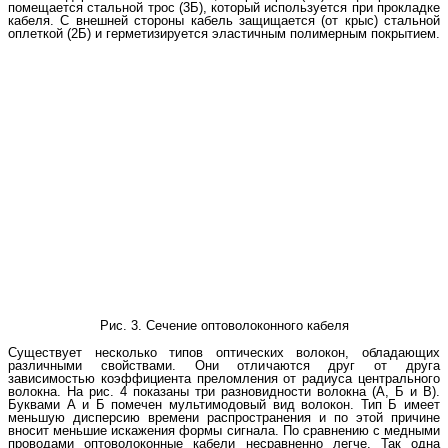
помещается стальной трос (3Б), который используется при прокладке
кабеля. С внешней стороны кабель защищается (от крыс) стальной
оплеткой (2Б) и герметизируется эластичным полимерным покрытием.
Рис. 3. Сечение оптоволоконного кабеля
Существует несколько типов оптических волокон, обладающих
различными свойствами. Они отличаются друг от друга
зависимостью коэффициента преломления от радиуса центрального
волокна. На рис. 4 показаны три разновидности волокна (А, Б и В).
Буквами А и Б помечен мультимодовый вид волокон. Тип Б имеет
меньшую дисперсию времени распространения и по этой причине
вносит меньшие искажения формы сигнала. По сравнению с медными
проводами оптоволоконные кабели несравненно легче. Так одна