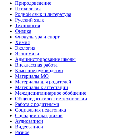
Природоведение
Психология
Родной язык и литература
Русский язык
Технология
Физика
Физкультура и спорт
Химия
Экология
Экономика
Администрирование школы
Внеклассная работа
Классное руководство
Материалы МО
Материалы для родителей
Материалы к аттестации
Междисциплинарное обобщение
Общепедагогические технологии
Работа с родителями
Социальная педагогика
Сценарии праздников
Аудиозаписи
Видеозаписи
Разное