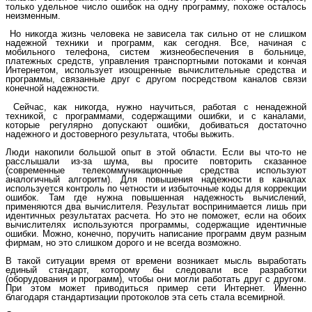
только удельное число ошибок на одну программу, похоже осталось
неизменным.
Но никогда жизнь человека не зависела так сильно от не слишком
надежной техники и программ, как сегодня. Все, начиная с
мобильного телефона, систем жизнеобеспечения в больнице,
платежных средств, управления транспортными потоками и кончая
Интернетом, использует изощренные вычислительные средства и
программы, связанные друг с другом посредством каналов связи
конечной надежности.
Сейчас, как никогда, нужно научиться, работая с ненадежной
техникой, с программами, содержащими ошибки, и с каналами,
которые регулярно допускают ошибки, добиваться достаточно
надежного и достоверного результата, чтобы выжить.
Люди накопили большой опыт в этой области. Если вы что-то не
расслышали из-за шума, вы просите повторить сказанное
(современные телекоммуникационные средства используют
аналогичный алгоритм). Для повышения надежности в каналах
используется контроль по четности и избыточные коды для коррекции
ошибок. Там где нужна повышенная надежность вычислений,
применяются два вычислителя. Результат воспринимается лишь при
идентичных результатах расчета. Но это не поможет, если на обоих
вычислителях используются программы, содержащие идентичные
ошибки. Можно, конечно, поручить написание программ двум разным
фирмам, но это слишком дорого и не всегда возможно.
В такой ситуации время от времени возникает мысль выработать
единый стандарт, которому бы следовали все разработки
(оборудования и программ), чтобы они могли работать друг с другом.
При этом может приводиться пример сети Интернет. Именно
благодаря стандартизации протоколов эта сеть стала всемирной.