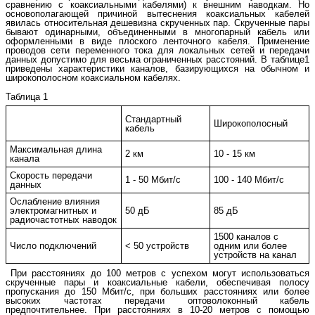
сравнению с коаксиальными кабелями) к внешним наводкам. Но
основополагающей причиной вытеснения коаксиальных кабелей
явилась относительная дешевизна скрученных пар. Скрученные пары
бывают одинарными, объединенными в многопарный кабель или
оформленными в виде плоского ленточного кабеля. Применение
проводов сети переменного тока для локальных сетей и передачи
данных допустимо для весьма ограниченных расстояний. В таблице1
приведены характеристики каналов, базирующихся на обычном и
широкополосном коаксиальном кабелях.
Таблица 1
Стандартный
Широкополосный
кабель
Максимальная длина
2 км
10 - 15 км
канала
Скорость передачи
1 - 50 Мбит/с
100 - 140 Мбит/с
данных
Ослабление влияния
электромагнитных и
50 дБ
85 дБ
радиочастотных наводок
1500 каналов с
Число подключений
< 50 устройств
одним или более
устройств на канал
При расстояниях до 100 метров с успехом могут использоваться
скрученные пары и коаксиальные кабели, обеспечивая полосу
пропускания до 150 Мбит/с, при больших расстояниях или более
высоких частотах передачи оптоволоконный кабель
предпочтительнее. При расстояниях в 10-20 метров с помощью