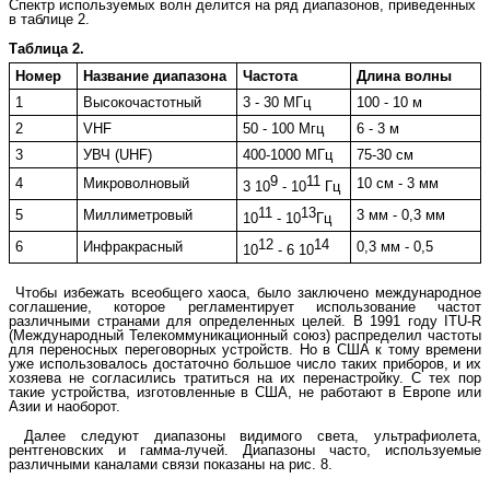
Спектр используемых волн делится на ряд диапазонов, приведенных
в таблице 2.
Таблица 2.
Номер
Название диапазона
Частота
Длина волны
1
Высокочастотный
3 - 30 МГц
100 - 10 м
2
VHF
50 - 100 Мгц
6 - 3 м
3
УВЧ (UHF)
400-1000 МГц
75-30 см
9
11
4
Микроволновый
10 см - 3 мм
3 10
- 10
Гц
11
13
5
Миллиметровый
3 мм - 0,3 мм
10
- 10
Гц
12
14
6
Инфракрасный
0,3 мм - 0,5
10
- 6 10
Чтобы избежать всеобщего хаоса, было заключено международное
соглашение, которое регламентирует использование частот
различными странами для определенных целей. В 1991 году ITU-R
(Международный Телекоммуникационный союз) распределил частоты
для переносных переговорных устройств. Но в США к тому времени
уже использовалось достаточно большое число таких приборов, и их
хозяева не согласились тратиться на их перенастройку. С тех пор
такие устройства, изготовленные в США, не работают в Европе или
Азии и наоборот.
Далее следуют диапазоны видимого света, ультрафиолета,
рентгеновских и гамма-лучей. Диапазоны часто, используемые
различными каналами связи показаны на рис. 8
.