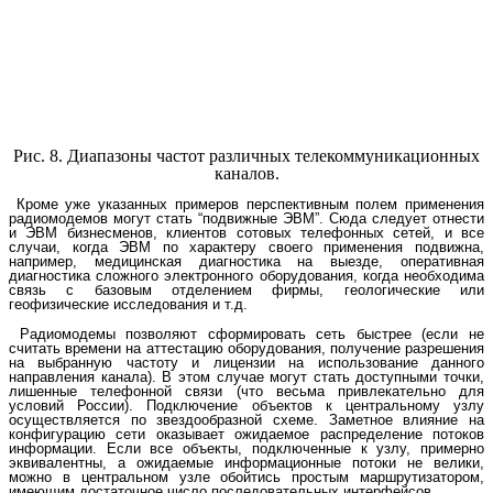
Рис. 8. Диапазоны частот различных телекоммуникационных
каналов.
Кроме уже указанных примеров перспективным полем применения
радиомодемов могут стать “подвижные ЭВМ”. Сюда следует отнести
и ЭВМ бизнесменов, клиентов сотовых телефонных сетей, и все
случаи, когда ЭВМ по характеру своего применения подвижна,
например, медицинская диагностика на выезде, оперативная
диагностика сложного электронного оборудования, когда необходима
связь с базовым отделением фирмы, геологические или
геофизические исследования и т.д.
Радиомодемы позволяют сформировать сеть быстрее (если не
считать времени на аттестацию оборудования, получение разрешения
на выбранную частоту и лицензии на использование данного
направления канала). В этом случае могут стать доступными точки,
лишенные телефонной связи (что весьма привлекательно для
условий России). Подключение объектов к центральному узлу
осуществляется по звездообразной схеме. Заметное влияние на
конфигурацию сети оказывает ожидаемое распределение потоков
информации. Если все объекты, подключенные к узлу, примерно
эквивалентны, а ожидаемые информационные потоки не велики,
можно в центральном узле обойтись простым маршрутизатором,
имеющим достаточное число последовательных интерфейсов.