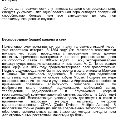
Сопоставляя возможности спутниковых каналов с оптоволоконными,
следует учитывать, что одна волоконная пара обладает пропускной
способностью больше, чем все запущенные до сих пор
телекоммуникационные спутники.
Беспроводные (радио) каналы и сети
Применение электромагнитных волн для телекоммуникаций имеет
уже столетнюю историю. В 1864 году Дж. Максвелл теоретически
показал, что вокруг проводника с переменным током должно
возникать переменное электромагнитное поле, распространяющееся
со скоростью света. В 1886-89 годах Г. Герц экспериментально
показал существование электромагнитных волн. А. С. Попов развил
идеи Герца и в 1895 году продемонстрировал свой грозоотметчик.
Первые радиопередатчики были построены и запатентованы Маркони
и Слаби. Так появилась радиосвязь. В начале для радиосвязи
использовались схемы на основе азбуки Морзе. Позднее по мере
совершенствования техники и улучшения избирательной способности
приемников появилась возможность голосовой связи. Это
изобретение стало основой радиолокации, мобильной связи,
телевидения, радиорелейных и спутниковых (первый
геостационарный коммуникационный спутник заработал в 1965 году)
коммуникаций. Впечатляющие успехи здесь достигнуты в связи с
применением цифровых методов, например, методики
мультиплексирования CDMA (Code Division Multiple Access). В
перспективе только радио (из числа современных технологий) может
обеспечить межпланетные связи. Лазерные методы пригодны пока
для ограниченных расстояний, максимум до Луны.