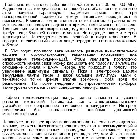
Большинство каналов работают на частотах от 100 до 900 МГц.
Радиоволны в этом диапазоне не способны огибать препятствия и по
этой причине гарантируют надежный прием лишь при
непосредственной видимости между антеннами передатчика и
приемника. Кривизна земли является естественным ограничителем
максимального радиуса надежного приема телевизионного сигнала.
Телевидение высокого разрешения, идущее на смену традиционному,
требует еще большей полосы и частот. На подходе также и стерео
телевидение. Телевидения стало основой и видео-телефонии. В
городах телевизионный сигнал чаще передается по оптоволоконным
кабелям.
В 50-х годах прошлого века началось развитие вычислительной
техники и микроэлектроники, качественно поменявших все
направления телекоммуникаций. Чтобы увеличить пропускную
способность канала связи можно расширять его полосу или улучшать
отношение сигнала к шуму Первое, что приходит в голову, это
увеличение амплитуды сигнала (). Пока в электронике царили
вакуумные лампы такие и даже большие амплитуды были с
технической точки зрения вполне возможны, хотя вряд ли
рациональны. Но после внедрения полупроводниковых приборов
такие уровни сигналов стали совершенно недопустимы.
Сфера телекоммуникаций всегда сильно зависела от уровня
развития технологий. Начиналось все с электромеханических
устройств, но современное цифровое телевидение и Интернет
немыслимы без использования новейших достижений
микроэлектроники.
Человечество во все времена использовало не слишком надежную
технику, не очень высококачественные средства телекоммуникаций и
достаточно несовершенные процедуры. В настоящее время
вычислительные машины во много раз надежнее, чем 40 лет назад,
каналы связи заметно сократили частоту ошибок при передаче,