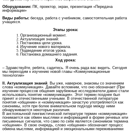
Оборудование:
ПК, проектор, экран, презентация «Передача
информации»
Виды работы:
беседа, работа с учебником, самостоятельная работа
учащихся.
Этапы урока:
Организационный момент.
Актуализация знаний:
Постановка цели урока.
Изучение нового материала.
Подведение итогов урока.
Постановка домашнего задания.
Ход урока:
– Здравствуйте, ребята, садитесь. Я очень рада вас видеть. Сегодня
мы переходим к изучению новой главы «Коммуникационные
технологии»
II. Актуализация знаний
. Вы уже, наверное, знакомы со значением
слова «коммуникация». Давайте вспомним, что оно обозначает (При
изучении процессов общения зарубежные исследователи давно стали
использовать понятие «коммуникация». Этот термин позднее был
принят и отечественными учеными. В отечественной литературе
понятия «общение» и «коммуникация» зачастую употребляются как
синонимы, хотя при более внимательном подходе между ними
обнаруживаются некоторые различия.
В англоязычной лингвистической литературе термин «коммуникация»
понимается как обмен мыслями и информацией в форме речевых или
письменных сигналов, что само по себе является синонимом термина
«общение». В свою очередь, слово «общение» обозначает процесс
обмена мыслями, информацией и эмоциональными переживаниями