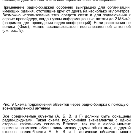
Применение радио-бриджей особенно выигрышно для организаций,
имеющих здания, отстоящие друг от друга на несколько километров.
Возможно использование этих средств связи и для подключения к
сервис-провайдеру, когда нужны информационные потоки до 2 Мбит/с
(например, для проведения видео конференций). Если расстояния не
велики (<5км), можно воспользоваться всенаправленной антенной
(см. рис. 9).
Рис. 9 Схема подключения объектов через радио-бриджи с помощью
всенаправленной антенны
Все соединяемые объекты (А, Б, В, и Г) должны быть оснащены
радио-бриджами. Такая схема подключения эквивалентна с одной
стороны кабельному сегменту Ethernet, так как в любой момент
времени возможен обмен лишь между двумя объектами; с другой
стороны радио-бриджи А, Б, В и Г логически образуют много