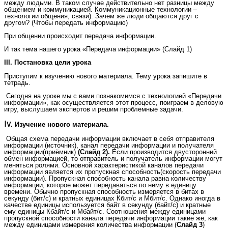
между людьми. В таком случае действительно нет разницы между
общением и коммуникацией. Коммуникационные технологии –
технологии общения, связи). Зачем же люди общаются друг с
другом? (Чтобы передать информацию)
При общении происходит передача информации.
И так тема нашего урока «Передача информации» (Слайд 1)
III. Постановка цели урока
Приступим к изучению нового материала. Тему урока запишите в
тетрадь.
Сегодня на уроке мы с вами познакомимся с технологией «Передачи
информации», как осуществляется этот процесс, поиграем в деловую
игру, выслушаем экспертов и решим проблемные задачи.
I
V. Изучение нового материала.
Общая схема передачи информации включает в себя отправителя
информации (источник), канал передачи информации и получателя
информации(приёмник)
(Слайд 2).
Если производится двусторонний
обмен информацией, то отправитель и получатель информации могут
меняться ролями. Основной характеристикой каналов передачи
информации является их пропускная способность(скорость передачи
информации). Пропускная способность канала равна количеству
информации, которое может передаваться по нему в единицу
времени. Обычно пропускная способность измеряется в битах в
секунду (бит/с) и кратных единицах Кбит/с и Мбит/с. Однако иногда в
качестве единицы используется байт в секунду (байт/с) и кратные
ему единицы Кбайт/с и Мбайт/с. Соотношения между единицами
пропускной способности канала передачи информации такие же, как
между единицами измерения количества информации (
Слайд 3
)