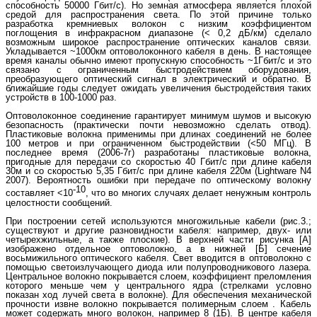
способность 50000 Гбит/c). Но земная атмосфера является плохой
средой для распространения света. По этой причине только
разработка кремниевых волокон с низким коэффициентом
поглощения в инфракрасном диапазоне (< 0,2 дБ/км) сделало
возможным широкое распространение оптических каналов связи.
Укладывается ~1000км оптоволоконного кабеля в день. В настоящее
время каналы обычно имеют пропускную способность ~1Гбит/c и это
связано с ограниченным быстродействием оборудования,
преобразующего оптический сигнал в электрический и обратно. В
ближайшие годы следует ожидать увеличения быстродействия таких
устройств в 100-1000 раз.
Оптоволоконное соединение гарантирует минимум шумов и высокую
безопасность (практически почти невозможно сделать отвод).
Пластиковые волокна применимы при длинах соединений не более
100 метров и при ограниченном быстродействии (<50 МГц). В
последнее время (2006-7г) разработаны пластиковые волокна,
пригодные для передачи со скоростью 40 Гбит/c при длине кабеля
30м и со скоростью 5,35 Гбит/c при длине кабеля 220м (Lightware N4
2007). Вероятность ошибки при передаче по оптическому волокну
-10
составляет <10
, что во многих случаях делает ненужным контроль
целостности сообщений.
При построении сетей используются многожильные кабели (рис.3.;
существуют и другие разновидности кабеля: например, двух- или
четырехжильные, а также плоские). В верхней части рисунка [А]
изображено отдельное оптоволокно, а в нижней [Б] сечение
восьмижильного оптического кабеля. Свет вводится в оптоволокно с
помощью светоизлучающего диода или полупроводникового лазера.
Центральное волокно покрывается слоем, коэффициент преломления
которого меньше чем у центрального ядра (стрелками условно
показан ход лучей света в волокне). Для обеспечения механической
прочности извне волокно покрывается полимерным слоем . Кабель
может содержать много волокон, например 8 (1Б). В центре кабеля