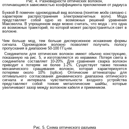
Рис. 4. Разновидности оптических волокон,
отличающиеся зависимостью коэффициента преломления от радиуса
Буквой В помечен одномодовый вид волокна (понятие
мода
связано с
характером распространения электромагнитных волн). Мода
представляет собой одно из возможных решений уравнения
Максвелла. В упрощенном виде можно считать, что мода - это одна
из возможных траекторий, по которой может распространяться свет в
волокне.
Чем больше мод, тем больше дисперсионное искажение формы
сигнала. Одномодовое волокно позволяет получить полосу
пропускания в диапазоне 50-100 ГГц-км.
Соединители для оптических волокон имеют обычно конструкцию,
показанную на рис. 5, и изготовляются из керамики. Потеря света в
соединителе составляет 10-20%. Для сравнения сварка волокон
приводит к потерям не более 1-2%. Существует также техника
механического сращивания волокон, которая характеризуется
потерями около 10% (splice). Оптические аттенюаторы для
оптимального согласования динамического диапазона оптического
сигнала и интервала чувствительности входного устройства
представляют собой тонкие металлические шайбы, которые
увеличивают зазор между волокном кабеля и приемником.
Рис. 5. Схема оптического разъема