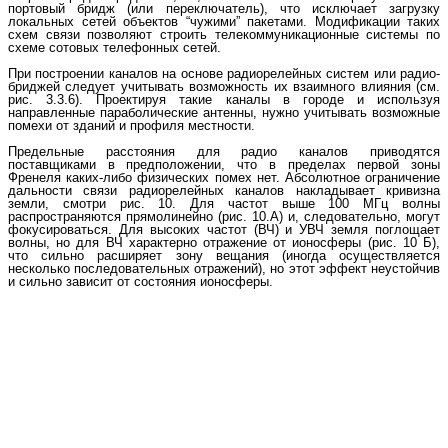
портовый бридж (или переключатель), что исключает загрузку
локальных сетей объектов “чужими” пакетами. Модификации таких
схем связи позволяют строить телекоммуникационные системы по
схеме сотовых телефонных сетей.
При построении каналов на основе радиорелейных систем или радио-
бриджей следует учитывать возможность их взаимного влияния (см.
рис. 3.3.6). Проектируя такие каналы в городе и используя
направленные параболические антенны, нужно учитывать возможные
помехи от зданий и профиля местности.
Предельные расстояния для радио каналов приводятся
поставщиками в предположении, что в пределах первой зоны
Френеля каких-либо физических помех нет. Абсолютное ограничение
дальности связи радиорелейных каналов накладывает кривизна
земли, смотри рис. 10. Для частот выше 100 МГц волны
распространяются прямолинейно (рис. 10.А) и, следовательно, могут
фокусироваться. Для высоких частот (ВЧ) и УВЧ земля поглощает
волны, но для ВЧ характерно отражение от ионосферы (рис. 10 Б),
что сильно расширяет зону вещания (иногда осуществляется
несколько последовательных отражений), но этот эффект неустойчив
и сильно зависит от состояния ионосферы.