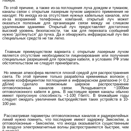
лазера.
По этой причине, а также из-за поглощения луча дождем и туманом,
каналы связи с открытым лазерным пучком широкого применения не
находят. Но иногда из-за отсутствия нужных кабельных каналов, или
из-за возражений телефонных компаний, открытый луч может
оказаться полезным для организации связи между не слишком
удаленными зданиями. Открытый луч предоставляет достаточно
высокий уровень безопасности, так как для перехвата сообщений
нужно “дотянуться” до пучка. Да и обнаружить инфракрасный луч без
специальных средств не так легко.
Главным преимуществом варианта с открытым лазерным лучом
является отсутствие необходимости лицензирования или получения
специальных разрешений для прокладки кабеля, в условиях РФ этим
обстоятельством не следует пренебрегать.
Но земная атмосфера является плохой средой для распространения
света. По этой причине только разработка кремниевых волокон с
низким коэффициентом поглощения в инфракрасном диапазоне (< 0,2
дБ/км) сделало возможным широкое распространение
оптоволоконных каналов связи. Укладывается ~1000км
оптоволоконного кабеля в день. В настоящее время каналы обычно
имеют пропускную способность ~1-100 Гбит/c. В ближайшие годы
следует ожидать увеличения быстродействия таких устройств в 10-
100 раз.
Рассматривая параметры оптоволоконных каналов и радиорелейных
линий нужно помнить, что последние имеют задержку 3мксек/км, а
оптоволоконные - 5мксек/км, что иногда оказывается существенным
(в воздухе электромагнитные волны распространяются быстрее, чем
в кварце).