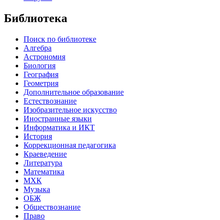
Библиотека
Поиск по библиотеке
Алгебра
Астрономия
Биология
География
Геометрия
Дополнительное образование
Естествознание
Изобразительное искусство
Иностранные языки
Информатика и ИКТ
История
Коррекционная педагогика
Краеведение
Литература
Математика
МХК
Музыка
ОБЖ
Обществознание
Право