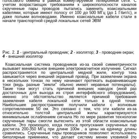
голосового обмена в рамках коммутируемой телефонной сети. C
учетом возрастающих требованиям к широкополосности каналов
скрученные пары проводов пытались заменить коаксиальными
кабелями, которые имеют полосу от 100 до 500 МГц (до 1 Гбит/с), и
даже полыми волноводами. Именно коаксиальные кабели стали в
начале транспортной средой локальных сетей ЭВМ
Рис. 2.
1
- центральный проводник;
2
- изолятор;
3
- проводник-экран;
4
- внешний изолятор
Коаксиальная система проводников из-за своей симметричности
вызывает минимальное внешнее электромагнитное излучение. Сигнал
распространяется по центральной медной жиле, контур тока
замыкается через внешний экранный провод. При заземлении экрана
в нескольких точках по нему начинают протекать выравнивающие
токи (ведь разные “земли” обычно имеют неравные потенциалы).
Такие токи могут стать причиной внешних наводок (иной раз
достаточных для выхода из строя интерфейсного оборудования),
именно это обстоятельство является причиной требования
заземления кабеля локальной сети только в одной точке.
Наибольшее распространение получили кабели с волновым
сопротивлением 50 ом. Это связано с тем, что эти кабели из-за
относительно толстой центральной жилы характеризуются
минимальным ослаблением сигнала Но по мере развития технологии
скрученные пары смогли вытеснить из этой области коаксиальные
кабели. Это произошло, когда полоса пропускания скрученных пар
достигла 200-350 МГц при длине 100м , а цены на единицу длины
сравнялись. Скрученные пары проводников позволяют использовать
биполярные приемники, что делает систему менее уязвимой (по