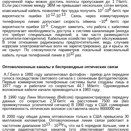
скрученной пары можно достичь полосы пропускания до 1 Гбит/с.
Если расстояние между ЭВМ не превышает нескольких сотен метров,
7
8
коаксиальный кабель позволяет без труда получить 10
-10
бит/c при
-12
-13
вероятности ошибке 10
-10
. Связь через коммутируемую
4
телефонную линию допускает скорость обмена ~10
бит/с при
-5
вероятности ошибки 10
. Следует заметить, что работа с кабелями
предполагает необходимость доступа к системе канализации (иногда
это требует специальных лицензий; а там часто размещаются
усилители-повторители). Кабельное хозяйство требует обслуживания.
В этом отношении радиоканалы предпочтительнее, ведь случаев
коррозии электромагнитных волн не зарегистрировано, да и крысы их
не грызут. По совокупности параметров локальный коаксиальный
11
кабель лучше телефонной линии в 10
раз.
Оптоволоконные каналы и беспроводные оптические связи
А.Г.Белл в 1880 году запатентовал фотофон - прибор для передачи
голоса посредством светового сигнала с селеновым фотодетектором.
Первые коммерческие телефонные системы были созданы лишь в
1977 году и работали со скоростью 44,7 Мбит/с. Одномодовые
волоконные кабели начали производиться в 1983 году.
В 1990 году Линн Моллинер (Bellcore) продемонстрировал передачу
данных со скоростью 2,5Гбит/c на расстояние 7500 км (без
промежуточных усилителей сигнала) В 1990 году в США суммарная
протяженность оптических волокон составляла около 9000000 км.
В 2000 году общая длина оптоволокон только в США превысила 30
миллионов километров. Оптоволоконные линии связи работают в
13
16
частотном диапазоне 10
- 10
Гц, что на 6 порядков больше, чем в
случае радиочастотных каналов (это обеспечивает пропускную