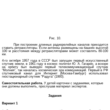
Рис. 10.
При построении длинных радиорелейных каналов приходится
ставить ретрансляторы. Если антенны размещены на башнях высотой
100 м расстояния между ретрансляторами может составлять 80-100
км.
4-го октября 1957 года в СССР был запущен первый искусственный
спутник земли, в 1961 году в космос полетел Ю. А. Гагарин, а вскоре
на орбиту был выведен первый телекоммуникационный спутник
“Молния”, так началась космическая эра коммуникаций. Первый в РФ
спутниковый канал для Интернет (Москва-Гамбург) использовал
геостационарный спутник “Радуга” (1993).
Самостоятельная работа.
У детей карточки с заданиями, которые
они должны выполнить, прослушав материал экспертов.
Задания
Вариант 1