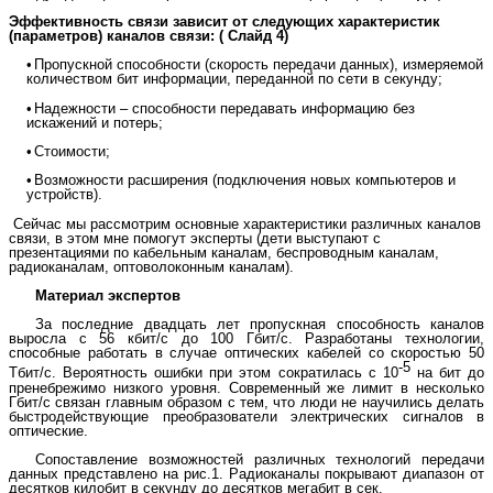
Эффективность связи зависит от следующих характеристик
(параметров) каналов связи: ( Слайд 4)
•
Пропускной способности (скорость передачи данных), измеряемой
количеством бит информации, переданной по сети в секунду;
•
Надежности – способности передавать информацию без
искажений и потерь;
•
Стоимости;
•
Возможности расширения (подключения новых компьютеров и
устройств).
Сейчас мы рассмотрим основные характеристики различных каналов
связи, в этом мне помогут эксперты (дети выступают с
презентациями по кабельным каналам, беспроводным каналам,
радиоканалам, оптоволоконным каналам).
Материал экспертов
За последние двадцать лет пропускная способность каналов
выросла с 56 кбит/c до 100 Гбит/с. Разработаны технологии,
способные работать в случае оптических кабелей со скоростью 50
-5
Тбит/с. Вероятность ошибки при этом сократилась с 10
на бит до
пренебрежимо низкого уровня. Современный же лимит в несколько
Гбит/с связан главным образом с тем, что люди не научились делать
быстродействующие преобразователи электрических сигналов в
оптические.
Сопоставление возможностей различных технологий передачи
данных представлено на рис.1. Радиоканалы покрывают диапазон от
десятков килобит в секунду до десятков мегабит в сек.