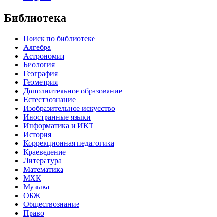
Библиотека
Поиск по библиотеке
Алгебра
Астрономия
Биология
География
Геометрия
Дополнительное образование
Естествознание
Изобразительное искусство
Иностранные языки
Информатика и ИКТ
История
Коррекционная педагогика
Краеведение
Литература
Математика
МХК
Музыка
ОБЖ
Обществознание
Право