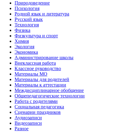
Природоведение
Психология
Родной язык и литература
Русский язык
Технология
Физика
Физкультура и спорт
Химия
Экология
Экономика
Администрирование школы
Внеклассная работа
Классное руководство
Материалы МО
Материалы для родителей
Материалы к аттестации
Междисциплинарное обобщение
Общепедагогические технологии
Работа с родителями
Социальная педагогика
Сценарии праздников
Аудиозаписи
Видеозаписи
Разное