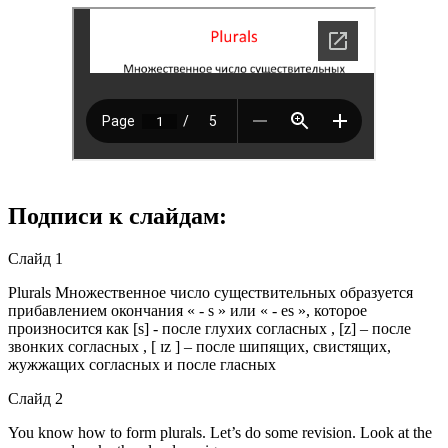
Подписи к слайдам:
Слайд 1
Plurals Множественное число существительных образуется
прибавлением окончания « - s » или « - es », которое
произносится как [s] - после глухих согласных , [z] – после
звонких согласных , [ ɪz ] – после шипящих, свистящих,
жужжащих согласных и после гласных
Слайд 2
You know how to form plurals. Let’s do some revision. Look at the