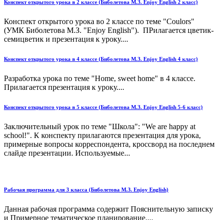
Конспект открытого урока в 2 классе (Биболетова М.З. Enjoy English 2 класс)
Конспект открытого урока во 2 классе по теме "Coulors"
(УМК Биболетова М.З. "Enjoy English"). ПРилагается цветик-
семицветик и презентация к уроку....
Конспект открытого урока в 4 классе (Биболетова М.З. Enjoy English 4 класс)
Разработка урока по теме "Home, sweet home" в 4 классе.
Прилагается презентация к уроку....
Конспект открытого урока в 5 классе (Биболетова М.З. Enjoy English 5-6 класс)
Заключительный урок по теме "Школа": "We are happy at
school!". К конспекту прилагаются презентация для урока,
примерные вопросы корреспондента, кроссворд на последнем
слайде презентации. Используемые...
Рабочая программа для 3 класса (Биболетова М.З. Enjoy English)
Данная рабочая программа содержит Пояснительную записку
и Примерное тематическое планирование....