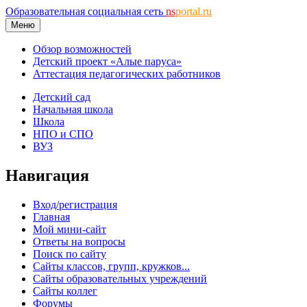
Образовательная социальная сеть
ns
portal.ru
Меню
Обзор возможностей
Детский проект «Алые паруса»
Аттестация педагогических работников
Детский сад
Начальная школа
Школа
НПО и СПО
ВУЗ
Навигация
Вход/регистрация
Главная
Мой мини-сайт
Ответы на вопросы
Поиск по сайту
Сайты классов, групп, кружков...
Сайты образовательных учреждений
Сайты коллег
Форумы