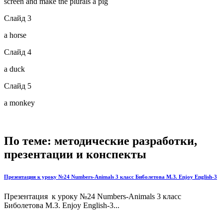
screen and make the plurals a pig
Слайд 3
a horse
Слайд 4
a duck
Слайд 5
a monkey
По теме: методические разработки,
презентации и конспекты
Презентация к уроку №24 Numbers-Animals 3 класс Биболетова М.З. Enjoy English-3
Презентация к уроку №24 Numbers-Animals 3 класс
Биболетова М.З. Enjoy English-3...