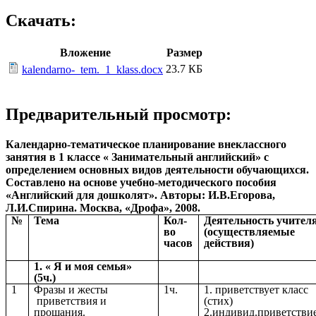
Скачать:
Вложение
Размер
23.7 КБ
kalendarno-_tem._1_klass.docx
Предварительный просмотр:
Календарно-тематическое планирование внеклассного
занятия в 1 классе « Занимательный английский» с
определением основных видов деятельности обучающихся.
Составлено на основе учебно-методического пособия
«Английский для дошколят». Авторы: И.В.Егорова,
Л.И.Спирина. Москва, «Дрофа», 2008.
№
Тема
Кол-
Деятельность учител
во
(осуществляемые
часов
действия)
1. « Я и моя семья»
(5ч.)
1
Фразы и жесты
1ч.
1. приветствует класс
приветствия и
(стих)
прощания.
2.индивид.приветстви