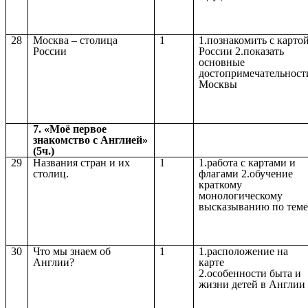
28
Москва – столица
1
1.познакомить с карто
России
России 2.показать
основные
достопримечательност
Москвы
7. «Моё первое
знакомство с Англией»
(5ч.)
29
Названия стран и их
1
1.работа с картами и
столиц.
флагами 2.обучение
краткому
монологическому
высказыванию по теме
30
Что мы знаем об
1
1.расположение на
Англии?
карте
2.особенности быта и
жизни детей в Англии