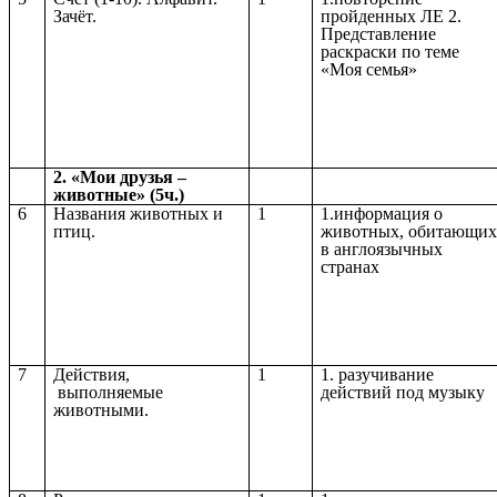
Зачёт.
пройденных ЛЕ 2.
Представление
раскраски по теме
«Моя семья»
2. «Мои друзья –
животные» (5ч.)
6
Названия животных и
1
1.информация о
птиц.
животных, обитающи
в англоязычных
странах
7
Действия,
1
1. разучивание
выполняемые
действий под музыку
животными.