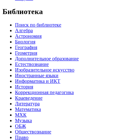
Библиотека
Поиск по библиотеке
Алгебра
Астрономия
Биология
География
Геометрия
Дополнительное образование
Естествознание
Изобразительное искусство
Иностранные языки
Информатика и ИКТ
История
Коррекционная педагогика
Краеведение
Литература
Математика
МХК
Музыка
ОБЖ
Обществознание
Право