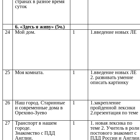
странах в разное время
суток
6. «Здесь я живу» (5ч.)
24
Мой дом.
1
1.введение новых ЛЕ
25
Моя комната.
1
1.введение новых ЛЕ
2. развивать умение
описать картинку
26
Наш город. Старинные
1
1.закрепление
и современные дома в
пройденной лексики
Орехово-Зуево
2.презентация по теме
27
Транспорт в нашем
1
1. новая лексика по
городе.
теме 2. Учитель в роли
Знакомство с ПДД
постового знакомит с
Англии.
ПДД России и Англии