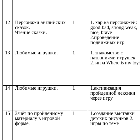
12
Персонажи английских
1
1. хар-ка персонажей:
сказок.
good-bad, strong-weak,
Чтение сказки.
nice, brave
2.проведение
подвижных игр
13
Любимые игрушки.
1
1. знакомство с
названиями игрушек
2. игра Where is my toy
14
Любимые игрушки.
1
1.активизация
пройденной лексики
через игру
15
Зачёт по пройденному
1
1.создание выставки
материалу в игровой
детских рисунков 2.
форме.
игры по теме