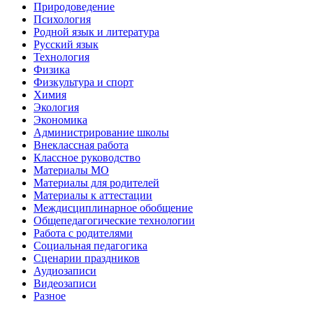
Природоведение
Психология
Родной язык и литература
Русский язык
Технология
Физика
Физкультура и спорт
Химия
Экология
Экономика
Администрирование школы
Внеклассная работа
Классное руководство
Материалы МО
Материалы для родителей
Материалы к аттестации
Междисциплинарное обобщение
Общепедагогические технологии
Работа с родителями
Социальная педагогика
Сценарии праздников
Аудиозаписи
Видеозаписи
Разное