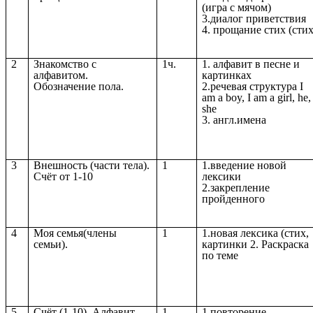
(игра с мячом)
3.диалог приветствия
4. прощание стих (стих
2
Знакомство с
1ч.
1. алфавит в песне и
алфавитом.
картинках
Обозначение пола.
2.речевая структура I
am a boy, I am a girl, he,
she
3. англ.имена
3
Внешность (части тела).
1
1.введение новой
Счёт от 1-10
лексики
2.закрепление
пройденного
4
Моя семья(члены
1
1.новая лексика (стих,
семьи).
картинки 2. Раскраска
по теме
5
Счёт (1-10). Алфавит.
1
1.повторение