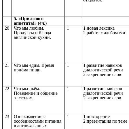
5. «Приятного
аппетита!» (4ч.)
20
Что мы любим.
1
1.новая лексика
Продукты и блюда
2.работа с альбомами
английской кухни.
21
Что мы едим. Время
1
1.развитие навыков
приёма пищи.
диалогической речи
2.закрепление слов
22
Что мы пьём.
1
1.развитие навыков
Поведение и общение
диалогической речи
за столом.
2.закрепление слов
23
Ознакомление с
1
1.повторение
особенностями питания
2.презентация по теме
в англо-язычных