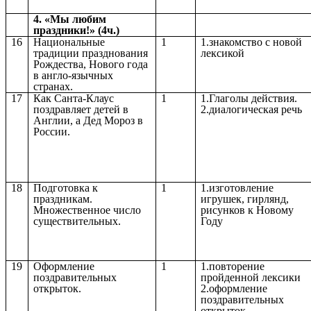
4. «Мы любим
праздники!» (4ч.)
16
Национальные
1
1.знакомство с новой
традиции празднования
лексикой
Рождества, Нового года
в англо-язычных
странах.
17
Как Санта-Клаус
1
1.Глаголы действия.
поздравляет детей в
2.диалогическая речь
Англии, а Дед Мороз в
России.
18
Подготовка к
1
1.изготовление
праздникам.
игрушек, гирлянд,
Множественное число
рисунков к Новому
существительных.
Году
19
Оформление
1
1.повторение
поздравительных
пройденной лексики
открыток.
2.оформление
поздравительных
открыток