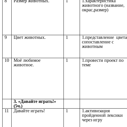
8
Размер животных.
1
1.характеристика
животного (название,
окрас,размер)
9
Цвет животных.
1
1.представление цвета
сопоставление с
животным
10
Моё любимое
1
1.провести проект по
животное.
теме
3. «Давайте играть!»
(5ч.)
11
Давайте играть!
1
1.активизация
пройденной лексики
через игру