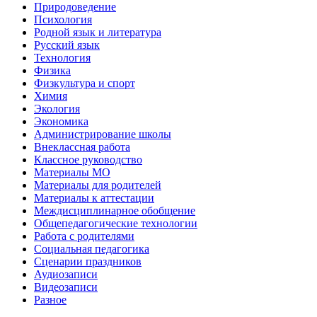
Природоведение
Психология
Родной язык и литература
Русский язык
Технология
Физика
Физкультура и спорт
Химия
Экология
Экономика
Администрирование школы
Внеклассная работа
Классное руководство
Материалы МО
Материалы для родителей
Материалы к аттестации
Междисциплинарное обобщение
Общепедагогические технологии
Работа с родителями
Социальная педагогика
Сценарии праздников
Аудиозаписи
Видеозаписи
Разное