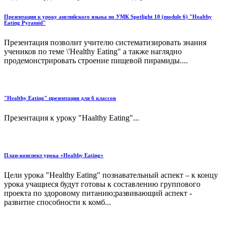
Презентация к уроку английского языка по УМК Spotlight 10 (module 6) "Healthy
Eating Pyramid"
Презентация позволит учителю систематизировать знания
учеников по теме \'Healthy Eating" а также наглядно
продемонстрировать строение пищевой пирамиды....
"Healthy Eating" презентация для 6 классов
Презентация к уроку "Haalthy Eating"...
План-конспект урока «Healthy Eating»
Цели урока "Healthy Eating" познавательный аспект – к концу
урока учащиеся будут готовы к составлению группового
проекта по здоровому питанию;развивающий аспект -
развитие способности к комб...