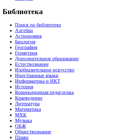
Библиотека
Поиск по библиотеке
Алгебра
Астрономия
Биология
География
Геометрия
Дополнительное образование
Естествознание
Изобразительное искусство
Иностранные языки
Информатика и ИКТ
История
Коррекционная педагогика
Краеведение
Литература
Математика
МХК
Музыка
ОБЖ
Обществознание
Право