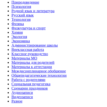
Природоведение
Психология
Родной язык и литература
Русский язык
Технология
Физика
Физкультура и спорт
Химия
Экология
Экономика
Администрирование школы
Внеклассная работа
Классное руководство
Материалы МО
Материалы для родителей
Материалы к аттестации
Междисциплинарное обобщение
Общепедагогические технологии
Работа с родителями
Социальная педагогика
Сценарии праздников
Аудиозаписи
Видеозаписи
Разное