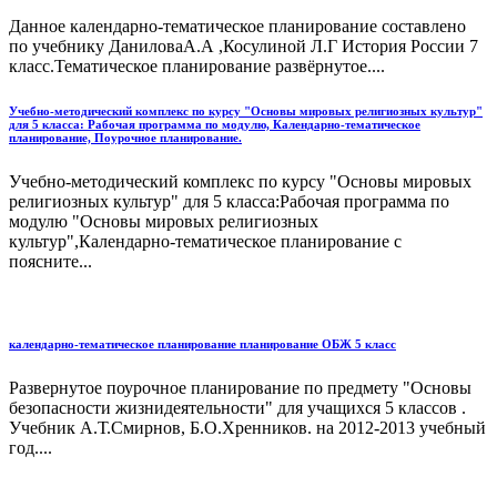
Данное календарно-тематическое планирование составлено
по учебнику ДаниловаА.А ,Косулиной Л.Г История России 7
класс.Тематическое планирование развёрнутое....
Учебно-методический комплекс по курсу "Основы мировых религиозных культур"
для 5 класса: Рабочая программа по модулю, Календарно-тематическое
планирование, Поурочное планирование.
Учебно-методический комплекс по курсу "Основы мировых
религиозных культур" для 5 класса:Рабочая программа по
модулю "Основы мировых религиозных
культур",Календарно-тематическое планирование с
поясните...
календарно-тематическое планирование планирование ОБЖ 5 класс
Развернутое поурочное планирование по предмету "Основы
безопасности жизнидеятельности" для учащихся 5 классов .
Учебник А.Т.Смирнов, Б.О.Хренников. на 2012-2013 учебный
год....