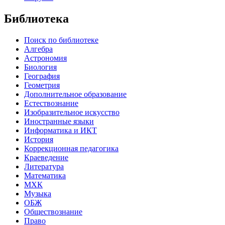
Библиотека
Поиск по библиотеке
Алгебра
Астрономия
Биология
География
Геометрия
Дополнительное образование
Естествознание
Изобразительное искусство
Иностранные языки
Информатика и ИКТ
История
Коррекционная педагогика
Краеведение
Литература
Математика
МХК
Музыка
ОБЖ
Обществознание
Право