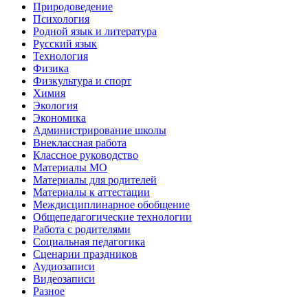
Природоведение
Психология
Родной язык и литература
Русский язык
Технология
Физика
Физкультура и спорт
Химия
Экология
Экономика
Администрирование школы
Внеклассная работа
Классное руководство
Материалы МО
Материалы для родителей
Материалы к аттестации
Междисциплинарное обобщение
Общепедагогические технологии
Работа с родителями
Социальная педагогика
Сценарии праздников
Аудиозаписи
Видеозаписи
Разное