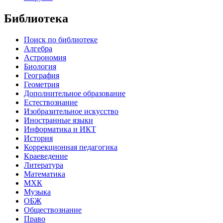
Библиотека
Поиск по библиотеке
Алгебра
Астрономия
Биология
География
Геометрия
Дополнительное образование
Естествознание
Изобразительное искусство
Иностранные языки
Информатика и ИКТ
История
Коррекционная педагогика
Краеведение
Литература
Математика
МХК
Музыка
ОБЖ
Обществознание
Право