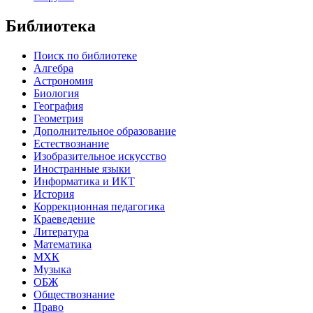
Библиотека
Поиск по библиотеке
Алгебра
Астрономия
Биология
География
Геометрия
Дополнительное образование
Естествознание
Изобразительное искусство
Иностранные языки
Информатика и ИКТ
История
Коррекционная педагогика
Краеведение
Литература
Математика
МХК
Музыка
ОБЖ
Обществознание
Право