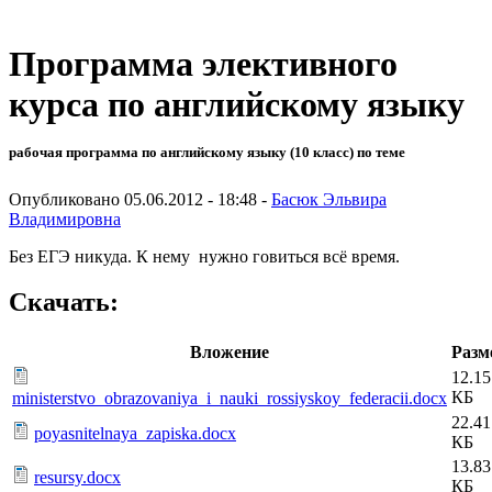
Программа элективного
курса по английскому языку
рабочая программа по английскому языку (10 класс) по теме
Опубликовано 05.06.2012 - 18:48 -
Басюк Эльвира
Владимировна
Без ЕГЭ никуда. К нему нужно говиться всё время.
Скачать:
Вложение
Разм
12.15
КБ
ministerstvo_obrazovaniya_i_nauki_rossiyskoy_federacii.docx
22.41
poyasnitelnaya_zapiska.docx
КБ
13.83
resursy.docx
КБ