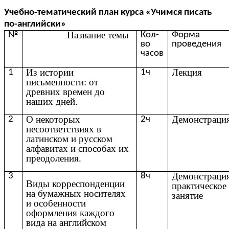
Учебно-тематический план курса «Учимся писать
по-английски»
Название темы
№
Кол-
Форма
во
проведения
часов
Из истории
Лекция
1
1ч
письменности: от
древних времен до
наших дней.
О некоторых
Демонстраци
2
2ч
несоответствиях в
латинском и русском
алфавитах и способах их
преодоления.
Демонстрация
3
8ч
Виды корреспонденции
практическое
на бумажных носителях
занятие
и особенности
оформления каждого
вида на английском