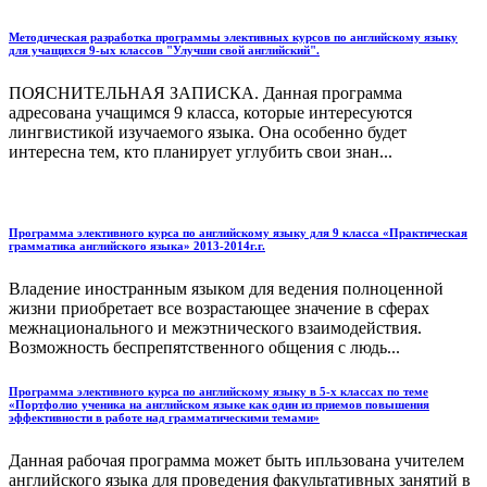
Методическая разработка программы элективных курсов по английскому языку
для учащихся 9-ых классов "Улучши свой английский".
ПОЯСНИТЕЛЬНАЯ ЗАПИСКА. Данная программа
адресована учащимся 9 класса, которые интересуются
лингвистикой изучаемого языка. Она особенно будет
интересна тем, кто планирует углубить свои знан...
Программа элективного курса по английскому языку для 9 класса «Практическая
грамматика английского языка» 2013-2014г.г.
Владение иностранным языком для ведения полноценной
жизни приобретает все возрастающее значение в сферах
межнационального и межэтнического взаимодействия.
Возможность беспрепятственного общения с людь...
Программа элективного курса по английскому языку в 5-х классах по теме
«Портфолио ученика на английском языке как один из приемов повышения
эффективности в работе над грамматическими темами»
Данная рабочая программа может быть ипльзована учителем
английского языка для проведения факультативных занятий в