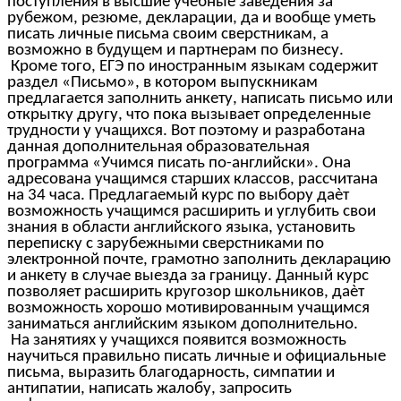
поступления в высшие учебные заведения за
рубежом, резюме, декларации, да и вообще уметь
писать личные письма своим сверстникам, а
возможно в будущем и партнерам по бизнесу.
Кроме того, ЕГЭ по иностранным языкам содержит
раздел «Письмо», в котором выпускникам
предлагается заполнить анкету, написать письмо или
открытку другу, что пока вызывает определенные
трудности у учащихся. Вот поэтому и разработана
данная дополнительная образовательная
программа «Учимся писать по-английски». Она
адресована учащимся старших классов, рассчитана
на 34 часа. Предлагаемый курс по выбору даѐт
возможность учащимся расширить и углубить свои
знания в области английского языка, установить
переписку с зарубежными сверстниками по
электронной почте, грамотно заполнить декларацию
и анкету в случае выезда за границу. Данный курс
позволяет расширить кругозор школьников, даѐт
возможность хорошо мотивированным учащимся
заниматься английским языком дополнительно.
На занятиях у учащихся появится возможность
научиться правильно писать личные и официальные
письма, выразить благодарность, симпатии и
антипатии, написать жалобу, запросить