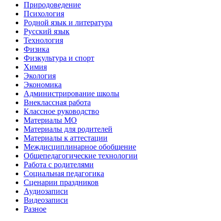
Природоведение
Психология
Родной язык и литература
Русский язык
Технология
Физика
Физкультура и спорт
Химия
Экология
Экономика
Администрирование школы
Внеклассная работа
Классное руководство
Материалы МО
Материалы для родителей
Материалы к аттестации
Междисциплинарное обобщение
Общепедагогические технологии
Работа с родителями
Социальная педагогика
Сценарии праздников
Аудиозаписи
Видеозаписи
Разное