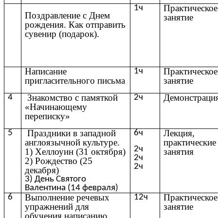
Практическое
1ч
Поздравление с Днем
занятие
рождения. Как отправить
сувенир (подарок).
Написание
Практическое
1ч
пригласительного письма
занятие
Знакомство с памяткой
Демонстраци
4
2ч
«Начинающему
переписку»
Праздники в западной
Лекция,
5
6ч
англоязычной культуре.
практические
2ч
1) Хеллоуин (31 октября)
занятия
2ч
2) Рождество (25
2ч
декабря)
3) День Святого
Валентина (14 февраля)
Выполнение речевых
Практическое
6
12ч
упражнений для
занятие
обучения написанию