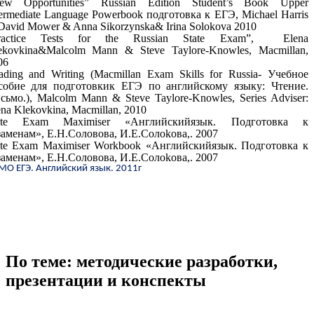
ew Opportunities” Russian Edition Student’s Book Upper
termediate Language Powerbook подготовка к ЕГЭ, Michael Harris
David Mower & Anna Sikorzynska& Irina Solokova 2010
ractice Tests for the Russian State Exam”, Elena
ekovkina&Malcolm Mann & Steve Taylore-Knowles, Macmillan,
06
ading and Writing (Macmillan Exam Skills for Russia- Учебное
собие для подготовкик ЕГЭ по английскому языку: Чтение.
сьмо.), Malcolm Mann & Steve Taylore-Knowles, Series Adviser:
ena Klekovkina, Macmillan, 2010
ate Exam Maximiser «Английскийязык. Подготовка к
заменам», Е.Н.Соловова, И.Е.Солоkова,. 2007
ate Exam Maximiser Workbook «Английскийязык. Подготовка к
заменам», Е.Н.Соловова, И.Е.Солоkова,. 2007
МО ЕГЭ. Английский язык. 2011г
По теме: методические разработки,
презентации и конспекты