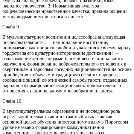
культура : народные обычаи, обряды, праздники; язык,
народное творчество. 3. Нормативная культура :
общечеловеческие нравственные качества; правила общения
между людьми внутри этноса и вне его.
Слайд 9
В мультикультурном воспитании целесообразна следующая
последовательность : — национальное воспитание,
понимаемое как привитие любви и уважения к своему народу,
гордости за его культурно-исторические достижения ; —
ознакомление детей с людьми ближайшего национального
окружения, формирование доброжелательного отношения к
сверстникам и взрослым соседних национальностей на основе
приобщения к обычаям и традициям соседних народов ; —
сообщение знаний об этнической самобытности отдаленных
народов и формирование эмоционально-положительного
отношения к национальному многообразию планеты.
Слайд 10
В мультикультуральном образовании не последнюю роль
играет такой предмет как иностранный язык , так как
основной целью обучения иностранному языку в Пороговом
уровне названо формирование коммуникативной
компетенции . При этом выделяются несколько ее