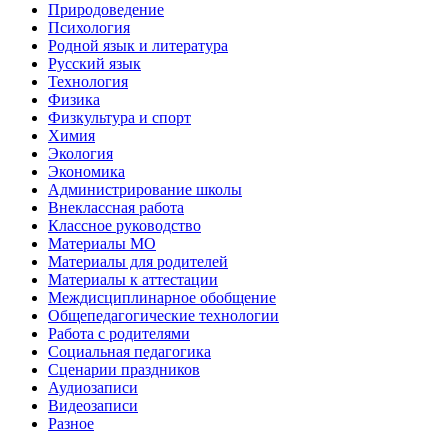
Природоведение
Психология
Родной язык и литература
Русский язык
Технология
Физика
Физкультура и спорт
Химия
Экология
Экономика
Администрирование школы
Внеклассная работа
Классное руководство
Материалы МО
Материалы для родителей
Материалы к аттестации
Междисциплинарное обобщение
Общепедагогические технологии
Работа с родителями
Социальная педагогика
Сценарии праздников
Аудиозаписи
Видеозаписи
Разное