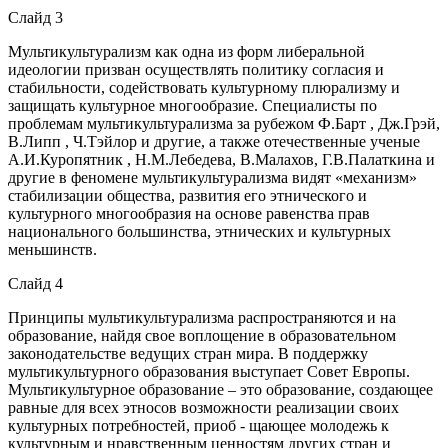
Слайд 3
Мультикультурализм как одна из форм либеральной
идеологии призван осуществлять политику согласия и
стабильности, содействовать культурному плюрализму и
защищать культурное многообразие. Специалисты по
проблемам мультикультурализма за рубежом Ф.Барт , Дж.Грэй,
В.Липп , Ч.Тэйлор и другие, а также отечественные ученые
А.И.Куропятник , Н.М.Лебедева, В.Малахов, Г.В.Палаткина и
другие в феномене мультикультурализма видят «механизм»
стабилизации общества, развития его этнического и
культурного многообразия на основе равенства прав
национального большинства, этнических и культурных
меньшинств.
Слайд 4
Принципы мультикультурализма распространяются и на
образование, найдя свое воплощение в образовательном
законодательстве ведущих стран мира. В поддержку
мультикультурного образования выступает Совет Европы.
Мультикультурное образование – это образование, создающее
равные для всех этносов возможности реализации своих
культурных потребностей, приоб - щающее молодежь к
культурным и нравственным ценностям других стран и