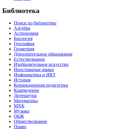
Библиотека
Поиск по библиотеке
Алгебра
Астрономия
Биология
География
Геометрия
Дополнительное образование
Естествознание
Изобразительное искусство
Иностранные языки
Информатика и ИКТ
История
Коррекционная педагогика
Краеведение
Литература
Математика
МХК
Музыка
ОБЖ
Обществознание
Право