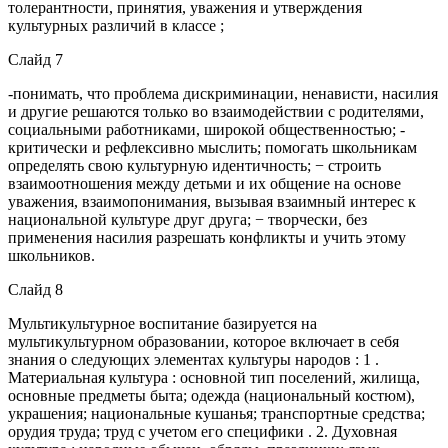
толерантности, принятия, уважения и утверждения
культурных различий в классе ;
Слайд 7
-понимать, что проблема дискриминации, ненависти, насилия
и другие решаются только во взаимодействии с родителями,
социальными работниками, широкой общественностью; -
критически и рефлексивно мыслить; помогать школьникам
определять свою культурную идентичность; − строить
взаимоотношения между детьми и их общение на основе
уважения, взаимопонимания, вызывая взаимный интерес к
национальной культуре друг друга; − творчески, без
применения насилия разрешать конфликты и учить этому
школьников.
Слайд 8
Мультикультурное воспитание базируется на
мультикультурном образовании, которое включает в себя
знания о следующих элементах культуры народов : 1 .
Материальная культура : основной тип поселений, жилища,
основные предметы быта; одежда (национальный костюм),
украшения; национальные кушанья; транспортные средства;
орудия труда; труд с учетом его специфики . 2. Духовная