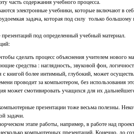
ту часть содержания учебного процесса.
ся электронные учебники, которые включают в себя
рудоемкая задача, которая под силу только большому 
презентаций под определенный учебный материал.
ций:
чтобы сделать процесс объяснения учителем нового м
щие средства : наглядность, звуковой фон, логичност
 с книгой более интимный, глубокий, может осуществл
мени проводит за компьютером, без использования эт
ия может смотивировать учащихся для их дальнейшего
 компьютерные презентации тоже весьма полезны. Нек
ой задачи.
орческом этапе работы, например, в работе над проек
олько компьютерных презентаций. Конечно, до созда