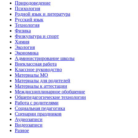
Природоведение
Психология
Родной язык и литература
Русский язык
Технология
Физика
Физкультура и спорт
Химия
Экология
Экономика
Администрирование школы
Внеклассная работа
Классное руководство
Материалы МО
Материалы для родителей
Материалы к аттестации
Междисциплинарное обобщение
Общепедагогические технологии
Работа с родителями
Социальная педагогика
Сценарии праздников
Аудиозаписи
Видеозаписи
Разное