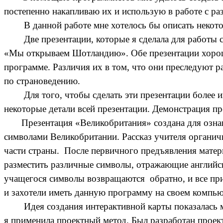
постепенно накапливаю их и использую в работе с ра
В данной работе мне хотелось бы описать некотор
Две презентации, которые я сделала для работы с у
«Мы открываем Шотландию». Обе презентации хорош
программе. Различия их в том, что они преследуют ра
по страноведению.
Для того, чтобы сделать эти презентации более и
некоторые детали всей презентации. Демонстрация п
Презентация «Великобритания» создана для ознако
символами Великобритании. Рассказ учителя органич
части страны. После первичного предъявления матер
разместить различные символы, отражающие английск
учащегося символы возвращаются обратно, и все при
и захотели иметь данную программу на своем компью
Идея создания интерактивной карты показалась мне
я применила проектный метод. Был разработан прое