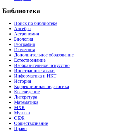
Библиотека
Поиск по библиотеке
Алгебра
Астрономия
Биология
География
Геометрия
Дополнительное образование
Естествознание
Изобразительное искусство
Иностранные языки
Информатика и ИКТ
История
Коррекционная педагогика
Краеведение
Литература
Математика
МХК
Музыка
ОБЖ
Обществознание
Право