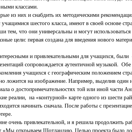
зными классами.
ые из них и снабдить их методическими рекомендаци
чащимися шестого класса, имеют в своей основе стра
и тем, что они универсальны и могут использоватьс
зные цели: первая создана для введения нового матери
нтересными и привлекательными для учащихся, были
резентаций сопровождается аутентичной музыкой. Обе
мления учащихся с географическим положением стран
но ложится на изображение. Например, выделив один и
иала о достопримечательностях той или иной части А
ие реалии, на «контурной» карте одного из шести ра
ходится начинать сначала. После работы с презентаци
тере.
 очень привлекательной, и я решила продолжить раб
кт «Мы открываем Шотландию. Целью проекта было до