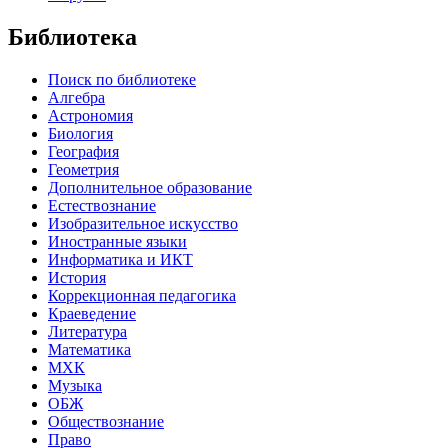
Библиотека
Поиск по библиотеке
Алгебра
Астрономия
Биология
География
Геометрия
Дополнительное образование
Естествознание
Изобразительное искусство
Иностранные языки
Информатика и ИКТ
История
Коррекционная педагогика
Краеведение
Литература
Математика
МХК
Музыка
ОБЖ
Обществознание
Право