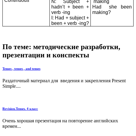
Continuous
N: Subject +
making
hadn’t + been +
Had she been
verb -ing
making?
I: Had + subject +
been + verb -ing?
По теме: методические разработки,
презентации и конспекты
Tenses , tenses , and tenses
Раздаточный материал для введения и закрепления Present
Simple....
Revision.Tenses. 4 класс
Очень хорошая презентация на повторение английских
времен...