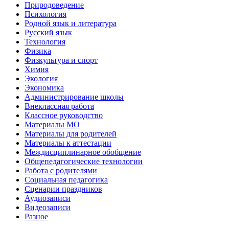
Природоведение
Психология
Родной язык и литература
Русский язык
Технология
Физика
Физкультура и спорт
Химия
Экология
Экономика
Администрирование школы
Внеклассная работа
Классное руководство
Материалы МО
Материалы для родителей
Материалы к аттестации
Междисциплинарное обобщение
Общепедагогические технологии
Работа с родителями
Социальная педагогика
Сценарии праздников
Аудиозаписи
Видеозаписи
Разное