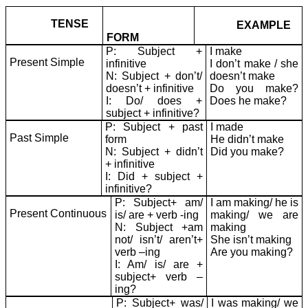
TENSE
EXAMPLE
FORM
P: Subject +
I make
Present Simple
infinitive
I don’t make / she
N: Subject + don’t/
doesn’t make
doesn’t + infinitive
Do you make?
I: Do/ does +
Does he make?
subject + infinitive?
P: Subject + past
I made
Past Simple
form
He didn’t make
N: Subject + didn’t
Did you make?
+ infinitive
I: Did + subject +
infinitive?
P: Subject+ am/
I am making/ he is
Present Continuous
is/ are + verb -ing
making/ we are
N: Subject +am
making
not/ isn’t/ aren’t+
She isn’t making
verb –ing
Are you making?
I: Am/ is/ are +
subject+ verb –
ing?
P: Subject+ was/
I was making/ we