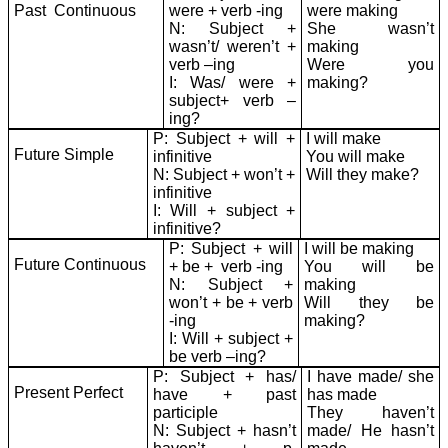
Past Continuous
were + verb -ing
were making
N: Subject +
She wasn’t
wasn’t/ weren’t +
making
verb –ing
Were you
I: Was/ were +
making?
subject+ verb –
ing?
P: Subject + will +
I will make
Future Simple
infinitive
You will make
N: Subject + won’t +
Will they make?
infinitive
I: Will + subject +
infinitive?
P: Subject + will
I will be making
Future Continuous
+ be + verb -ing
You will be
N: Subject +
making
won’t + be + verb
Will they be
-ing
making?
I: Will + subject +
be verb –ing?
P: Subject + has/
I have made/ she
Present Perfect
have + past
has made
participle
They haven’t
N: Subject + hasn’t
made/ He hasn’t