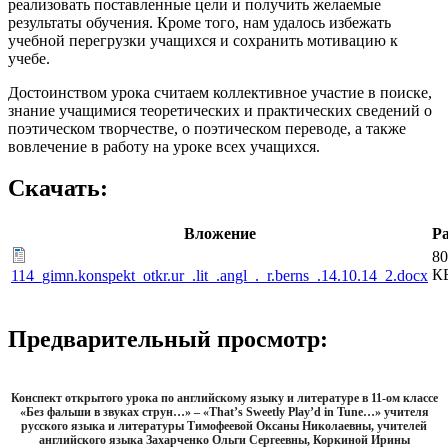
реализовать поставленные цели и получить желаемые
результаты обучения. Кроме того, нам удалось избежать
учебной перегрузки учащихся и сохранить мотивацию к
учебе.
Достоинством урока считаем коллективное участие в поиске,
знание учащимися теоретических и практических сведений о
поэтическом творчестве, о поэтическом переводе, а также
вовлечение в работу на уроке всех учащихся.
Скачать:
Вложение
Р
80
К
114_gimn.konspekt_otkr.ur_.lit_.angl_._r.berns_.14.10.14_2.docx
Предварительный просмотр:
Конспект открытого урока по английскому языку и литературе в 11-ом классе
«Без фальши в звуках струн…» – «That’s Sweetly Play’d in Tune…» учителя
русского языка и литературы Тимофеевой Оксаны Николаевны, учителей
английского языка Захарченко Ольги Сергеевны, Коркиной Ирины