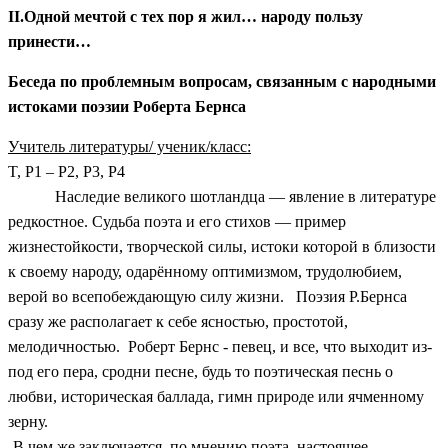
II.Одной мечтой с тех пор я жил… народу пользу
принести…
Беседа по проблемным вопросам, связанным с народными
истоками поэзии Роберта Бернса
Учитель литературы/ ученик/класс:
T, P1 – P2, P3, P4
Наследие великого шотландца — явление в литературе
редкостное. Судьба поэта и его стихов — пример
жизнестойкости, творческой силы, истоки которой в близости
к своему народу, одарённому оптимизмом, трудолюбием,
верой во всепобеждающую силу жизни.
Поэзия Р.Бернса
сразу же располагает к себе ясностью, простотой,
мелодичностью. Роберт Бернс - певец, и все, что выходит из-
под его пера, сродни песне, будь то поэтическая песнь о
любви, историческая баллада, гимн природе или ячменному
зерну.
-В чем же заключается, по мнению поэта, настоящее,