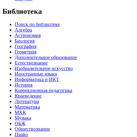
Библиотека
Поиск по библиотеке
Алгебра
Астрономия
Биология
География
Геометрия
Дополнительное образование
Естествознание
Изобразительное искусство
Иностранные языки
Информатика и ИКТ
История
Коррекционная педагогика
Краеведение
Литература
Математика
МХК
Музыка
ОБЖ
Обществознание
Право