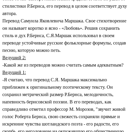
стилистики Р.Бернса, его перевод в целом соответствует духу
автора.
Перевод Самуила Яковлевича Маршака. Свое стихотворение
он называет коротко и ясно - «Любовь». Решив сохранить
стиль и дух Р.Бернса, С.Я.Маршак использовал в своем
переводе устойчивые русские фольклорные формулы, создав
песню, которую можно петь.
Ведущий 2:
-Какой же из переводов можно считать самым адекватным?
Ведущий 1:
-Я считаю, что перевод С.Я. Маршака максимально
приближен к оригинальному поэтическому тексту. Он
сохранил метрический размер Р.Бернса, мелодичность,
напевность бернсовской поэзии. В его переводах, как
справедливо отметил профессор М. Морозов, "звучит живой
голос Роберта Бернса, свою свежесть сохраняли прямые и
искренние чувства шотландского поэта - его радости, его
скорбь, его негодование на окружавшую его общественную