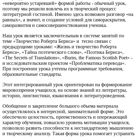
«невероятно устаревшей» формой работы - обычный урок,
поэтому мы решили вовлечь их в творческий процесс
литературной гостиной. Именно здесь возможен разговор «на
равных», а значит, и создание условий для самораскрытия,
саморазвития и самосовершенствования ученика.
Наш урок является заключительным в системе занятий по
теме «Творчество Роберта Бернса» и тесно связан с
предыдущими уроками: «Жизнь и творчество Роберта
Бернса», «Тайна поэтического слова», «Поэтика Бернса»,
«The Secrets of Translations», «Burns, the Famous Scottish Poet» -
и исследовательским проектом «Проблематика перевода».
При построении урока учтены программные требования,
образовательные стандарты.
Этот интегрированный урок ориентирован на формирование
мировоззрения учащихся, на основе знаний из литературы,
истории, лингвистики, языкознания и литературоведения.
Обобщение и закрепление большого объема материала
осуществлялось в интересной, занимательной форме. Это
обеспечило целостность, преемственность и опережающий
характер обучения, повысило уровень мотивации учащихся,
позволило развить способности к нестандартному мышлению
и творческому анализу. Такая форма урока помогает устранить