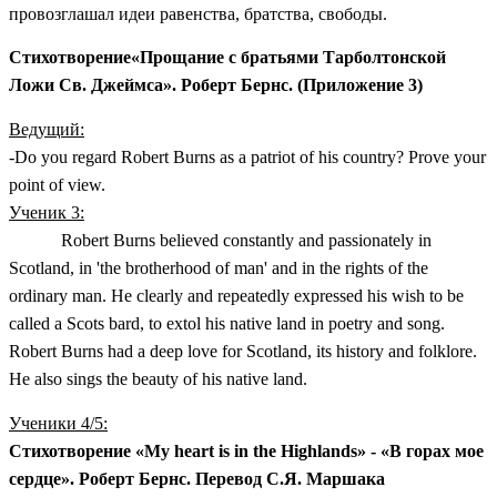
провозглашал идеи равенства, братства, свободы.
Стихотворение«Прощание с братьями Тарболтонской
Ложи Св. Джеймса». Роберт Бернс. (Приложение 3)
Ведущий:
-Do you regard Robert Burns as a patriot of his country? Prove your
point of view.
Ученик 3:
Robert Burns believed constantly and passionately in
Scotland, in 'the brotherhood of man' and in the rights of the
ordinary man. He clearly and repeatedly expressed his wish to be
called a Scots bard, to extol his native land in poetry and song.
Robert Burns had a deep love for Scotland, its history and folklore.
He also sings the beauty of his native land.
Ученики 4/5:
Стихотворение «My heart is in the Highlands» - «В горах мое
сердце». Роберт Бернс. Перевод С.Я. Маршака