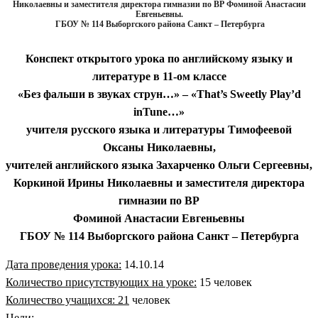
Николаевны и заместителя директора гимназии по ВР Фоминой Анастасии
Евгеньевны.
ГБОУ № 114 Выборгского района Санкт – Петербурга
Конспект открытого урока по английскому языку и
литературе в 11-ом классе
«Без фальши в звуках струн…» – «That’s Sweetly Play’d
inTune…»
учителя русского языка и литературы Тимофеевой
Оксаны Николаевны,
учителей английского языка Захарченко Ольги Сергеевны,
Коркиной Ирины Николаевны и заместителя директора
гимназии по ВР
Фоминой Анастасии Евгеньевны
ГБОУ № 114 Выборгского района Санкт – Петербурга
Дата проведения урока:
14.10.14
Количество присутствующих на уроке:
15 человек
Количество учащихся: 21
человек
Цели: