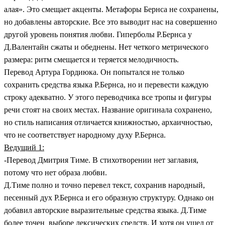
алая». Это смещает акценты. Метафоры Бернса не сохранены,
но добавлены авторские. Все это выводит нас на совершенно
другой уровень понятия любви. Гиперболы Р.Бернса у
Д.Валентайн сжаты и обеднены. Нет четкого метрического
размера: ритм смещается и теряется мелодичность.
Перевод Артура Гордиюка. Он попытался не только
сохранить средства языка Р.Бернса, но и перевести каждую
строку адекватно. У этого переводчика все тропы и фигуры
речи стоят на своих местах. Название оригинала сохранено,
но стиль написания отличается книжностью, архаичностью,
что не соответствует народному духу Р.Бернса.
Ведущий 1:
-Перевод Дмитрия Тиме. В стихотворении нет заглавия,
потому что нет образа любви.
Д.Тиме полно и точно перевел текст, сохранив народный,
песенный дух Р.Бернса и его образную структуру. Однако он
добавил авторские выразительные средства языка. Д.Тиме
более точен выборе лексических средств. И хотя он ушел от