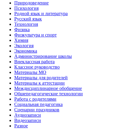
Природоведение
Психология
Родной язык и литература
Русский язык
Технология
Физика
Физкультура и спорт
Химия
Экология
Экономика
Администрирование школы
Внеклассная работа
Классное руководство
Материалы МО
Материалы для родителей
Материалы к аттестации
Междисциплинарное обобщение
Общепедагогические технологии
Работа с родителями
Социальная педагогика
Сценарии праздников
Аудиозаписи
Видеозаписи
Разное