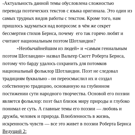
-Актуальность данной темы обусловлена сложностью
перевода поэтических текстов с языка оригинала. Это один из
самых трудных видов работы с текстом. Кроме того, нам
пришлось задуматься над вопросом: в чём же секрет
бессмертия стихов Бернса, почему его так горячо любят и
считают национальным поэтом Шотландии?
«Необычайнейшим из людей» и «самым гениальным
поэтом Шотландии» назвал Вальтер Скотт Роберта Бернса,
потому что барду удалось сохранить для потомков
национальный фольклор Шотландии. Поэт не следовал
традициям буквально - он переосмыслил их и создал
собственную традицию, основанную на глубинном
постижении сути народного творчества. Основой его поэзии
является фольклор: поэт был близок миру природы и глубоко
понимал ее суть. А главные темы его поэзии — любовь и
дружба, человек и природа. Влюбленность в жизнь,
искренность чувств — все это живет в поэзии Роберта Бернса
Ведущий 2: