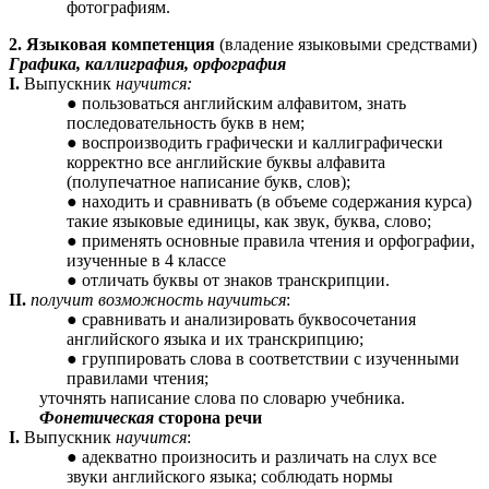
фотографиям.
2. Языковая компетенция
(владение языковыми средствами)
Графика, каллиграфия, орфография
I.
Выпускник
научится:
пользоваться английским алфавитом, знать
последовательность букв в нем;
воспроизводить графически и каллиграфически
корректно все английские буквы алфавита
(полупечатное написание букв, слов);
находить и сравнивать (в объеме содержания курса)
такие языковые единицы, как звук, буква, слово;
применять основные правила чтения и орфографии,
изученные в 4 классе
отличать буквы от знаков транскрипции.
II.
получит возможность научиться
:
сравнивать и анализировать буквосочетания
английского языка и их транскрипцию;
группировать слова в соответствии с изученными
правилами чтения;
уточнять написание слова по словарю учебника.
Фонетическая
сторона речи
I.
Выпускник
научится
:
адекватно произносить и различать на слух все
звуки английского языка; соблюдать нормы