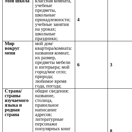
Моя школа
классная комната,
учебные
предметы,
школьные
принадлежности;
4
учебные занятия
на уроках;
школьные
праздники;
Мир
мой дом/
вокруг
квартира/комната:
меня
названия комнат,
их размер,
предметы мебели
6
3
и интерьера; мой
город/мое село;
природа;
любимое время
года, погода;
Страна/
общие сведения:
страны
название,
изучаемого
столица,
языка и
правильное
родная
написание
страна
адресов;
литературные
персонажи
популярных книг
8