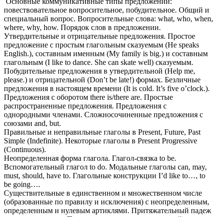
Основные коммуникативные типы предложений:
повествовательное вопросительное, побудительное. Общий и
специальный вопрос. Вопросительные слова: what, who, when,
where, why, how. Порядок слов в предложении.
Утвердительные и отрицательные предложения. Простое
предложение с простым глагольным сказуемым (He speaks
English.), составным именным (My family is big.) и составным
глагольным (I like to dance. She can skate well) сказуемым.
Побудительные предложения в утвердительной (Help me,
please.) и отрицательной (Don’t be late!) формах. Безличные
предложения в настоящем времени (It is cold. It’s five o’clock.).
Предложения с оборотом there is/there are. Простые
распространенные предложения. Предложения с
однородными членами. Сложносочиненные предложения с
союзами and, but.
Правильные и неправильные глаголы в Present, Future, Past
Simple (Indefinite). Некоторые глаголы в Present Progressive
(Continuous).
Неопределенная форма глагола. Глагол-связка to be.
Вспомогательный глагол to do. Модальные глаголы can, may,
must, should, have to. Глагольные конструкции I’d like to…, to
be going….
Существительные в единственном и множественном числе
(образованные по правилу и исключения) c неопределенным,
определенным и нулевым артиклями. Притяжательный падеж