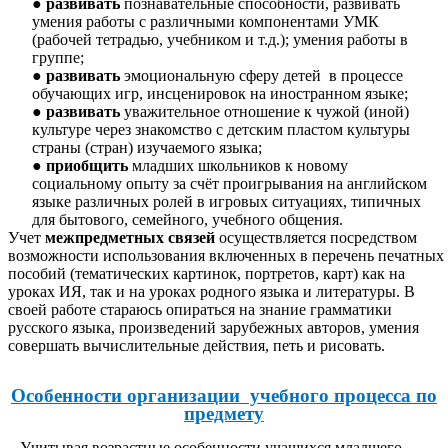
развивать
познавательные способности, развивать
умения работы с различными компонентами УМК
(рабочей тетрадью, учебником и т.д.); умения работы в
группе;
развивать
эмоциональную сферу детей в процессе
обучающих игр, инсценировок на иностранном языке;
развивать
уважительное отношение к чужой (иной)
культуре через знакомство с детским пластом культуры
страны (стран) изучаемого языка;
приобщить
младших школьников к новому
социальному опыту за счёт проигрывания на английском
языке различных ролей в игровых ситуациях, типичных
для бытового, семейного, учебного общения.
Учет
межпредметных связей
осуществляется посредством
возможности использования включенных в перечень печатных
пособий (тематических картинок, портретов, карт) как на
уроках ИЯ, так и на уроках родного языка и литературы. В
своей работе стараюсь опираться на знание грамматики
русского языка, произведений зарубежных авторов, умения
совершать вычислительные действия, петь и рисовать.
Особенности организации учебного процесса по
предмету
Учитывая возрастные особенности учащихся младшего