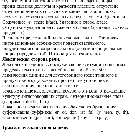
звукосочетаний английского языка. Соблюдение норм
произношения: долготы и краткости гласных, отсутствие
оглушения звонких согласных в конце слога или слова,
отсутствие смягчения согласных перед гласными. Дифтонги.
Связующее «r» (there is/are). Ударение в слове, фразе.
Отсутствие ударения на служебных словах (артиклях, союзах,
предлогах).
Членение предложений на смысловые группы. Ритмико-
интонационные особенности повествовательного,
побудительного и вопросительного (общий и специальный
вопрос) предложений. Интонация перечисления.
Лексическая сторона речи
.
Лексические единицы, обслуживающие ситуации общения в
пределах тематики начальной школы, в объеме 500
лексических единиц для двустороннего (рецептивного и
продуктивного) усвоения, простейшие устойчивые
словосочетания, оценочная лексика и
речевые клише как элементы речевого этикета, отражающие
культуру англоговорящих стран. Интернациональные слова
(например, doctor, film).
Начальное представление о способах словообразования:
суффиксация (суффиксы -er, -or, -tion, -ist, -ful, -ly, -teen, -ty, -th),
словосложение (postcard), конверсии (play — to play).
Грамматическая сторона речи
.