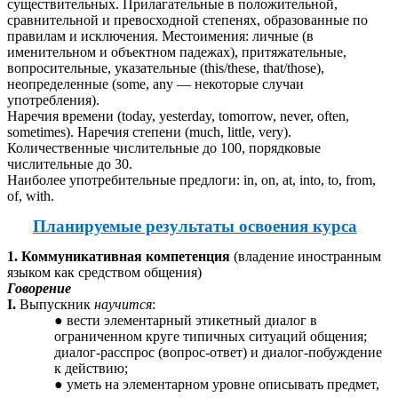
существительных. Прилагательные в положительной,
сравнительной и превосходной степенях, образованные по
правилам и исключения. Местоимения: личные (в
именительном и объектном падежах), притяжательные,
вопросительные, указательные (this/these, that/those),
неопределенные (some, any — некоторые случаи
употребления).
Наречия времени (today, yesterday, tomorrow, never, often,
sometimes). Наречия степени (much, little, very).
Количественные числительные до 100, порядковые
числительные до 30.
Наиболее употребительные предлоги: in, on, at, into, to, from,
of, with.
Планируемые результаты освоения курса
1. Коммуникативная компетенция
(владение иностранным
языком как средством общения)
Говорение
I.
Выпускник
научится
:
вести элементарный этикетный диалог в
ограниченном круге типичных ситуаций общения;
диалог-расспрос (вопрос-ответ) и диалог-побуждение
к действию;
уметь на элементарном уровне описывать предмет,