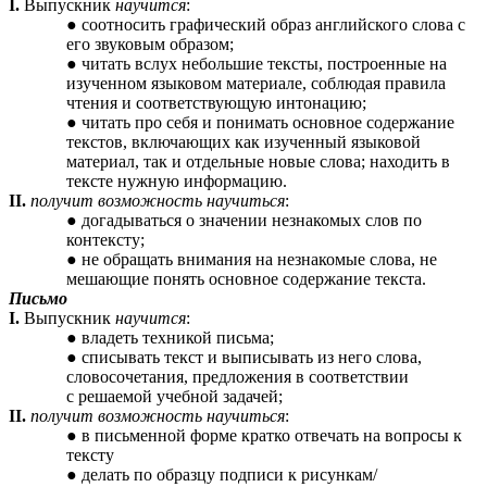
I.
Выпускник
научится
:
соотносить графический образ английского слова с
его звуковым образом;
читать вслух небольшие тексты, построенные на
изученном языковом материале, соблюдая правила
чтения и соответствующую интонацию;
читать про себя и понимать основное содержание
текстов, включающих как изученный языковой
материал, так и отдельные новые слова; находить в
тексте нужную информацию.
II.
получит возможность научиться
:
догадываться о значении незнакомых слов по
контексту;
не обращать внимания на незнакомые слова, не
мешающие понять основное содержание текста.
Письмо
I.
Выпускник
научится
:
владеть техникой письма;
списывать текст и выписывать из него слова,
словосочетания, предложения в соответствии
с решаемой учебной задачей;
II.
получит возможность научиться
:
в письменной форме кратко отвечать на вопросы к
тексту
делать по образцу подписи к рисункам/