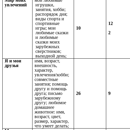
Мир моих
мои любимые
увлечений
игрушки,
занятия, хобби;
распорядок дня;
виды спорта и
спортивные
12
игры; мои
10
любимые сказки
2
и любимые
сказки моих
зарубежных
сверстников;
выходной день;
Я и мои
имя, возраст,
друзья
внешность,
характер,
увлечения/хобби;
совместные
занятия; помощь
другу и помощь
друга; письмо
26
9
зарубежному
другу; любимое
домашнее
животное: имя,
возраст, цвет,
размер, характер,
что умеет делать;