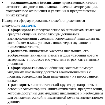
•
воспитательные
(
воспитание
нравственных качеств
личности младшего школьника, волевой саморегуляции,
толерантного отношения и уважения к представителям
иных культур
Исходя из сформулированных целей, определяются
задачи:
следующие
сформировать
представление об английском языке как
средстве общения, позволяющем добиваться
взаимопонимания с людьми, говорящими/ пишущими на
английском языке, узнавать новое через звучащие и
письменные тексты;
развивать
личностные качества школьника, его
воображение, внимание, память в ходе усвоения нового
материала, в процессе его участия в играх, ситуативных
диалогах;
сформировать
навыки общения, которые помогут
младшему школьнику добиться взаимопонимания с
людьми, говорящими (или пишущими) на иностранном
языке;
расширить
лингвистический кругозор; направить на
освоение элементарных лингвистических представлений,
которые доступны для младших школьников и необходимы
для овладения устной и письменной речи на элементарном
уровне;