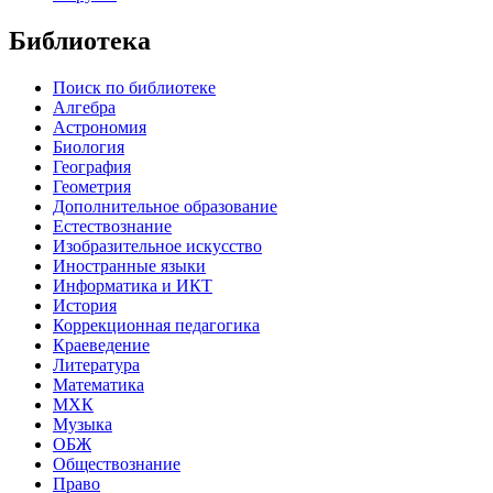
Библиотека
Поиск по библиотеке
Алгебра
Астрономия
Биология
География
Геометрия
Дополнительное образование
Естествознание
Изобразительное искусство
Иностранные языки
Информатика и ИКТ
История
Коррекционная педагогика
Краеведение
Литература
Математика
МХК
Музыка
ОБЖ
Обществознание
Право