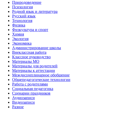
Природоведение
Психология
Родной язык и литература
Русский язык
Технология
Физика
Физкультура и спорт
Химия
Экология
Экономика
Администрирование школы
Внеклассная работа
Классное руководство
Материалы МО
Материалы для родителей
Материалы к аттестации
Междисциплинарное обобщение
Общепедагогические технологии
Работа с родителями
Социальная педагогика
Сценарии праздников
Аудиозаписи
Видеозаписи
Разное