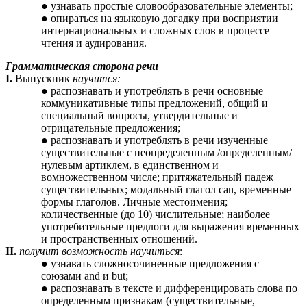
узнавать простые словообразовательные элементы;
опираться на языковую догадку при восприятии
интернациональных и сложных слов в процессе
чтения и аудирования.
Грамматическая сторона речи
I.
Выпускник
научится:
распознавать и употреблять в речи основные
коммуникативные типы предложений, общий и
специальный вопросы, утвердительные и
отрицательные предложения;
распознавать и употреблять в речи изученные
существительные с неопределенным /определенным/
нулевым артиклем, в единственном и
вомножественном числе; притяжательный падеж
существительных; модальный глагол can, временные
формы глаголов. Личные местоимения;
количественные (до 10) числительные; наиболее
употребительные предлоги для выражения временных
и пространственных отношений.
II.
получит возможность научиться
:
узнавать сложносочиненные предложения с
союзами and и but;
распознавать в тексте и дифференцировать слова по
определенным признакам (существительные,