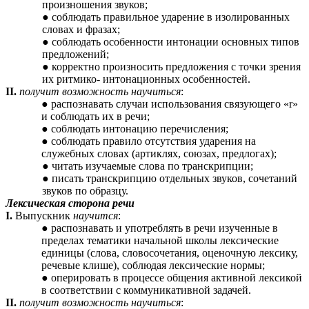
произношения звуков;
соблюдать правильное ударение в изолированных
словах и фразах;
соблюдать особенности интонации основных типов
предложений;
корректно произносить предложения с точки зрения
их ритмико- интонационных особенностей.
II.
получит возможность научиться
:
распознавать случаи использования связующего «r»
и соблюдать их в речи;
соблюдать интонацию перечисления;
соблюдать правило отсутствия ударения на
служебных словах (артиклях, союзах, предлогах);
читать изучаемые слова по транскрипции;
писать транскрипцию отдельных звуков, сочетаний
звуков по образцу.
Лексическая сторона речи
I.
Выпускник
научится
:
распознавать и употреблять в речи изученные в
пределах тематики начальной школы лексические
единицы (слова, словосочетания, оценочную лексику,
речевые клише), соблюдая лексические нормы;
оперировать в процессе общения активной лексикой
в соответствии с коммуникативной задачей.
II.
получит возможность научиться
: