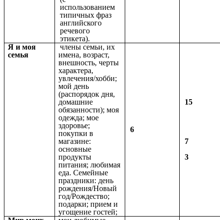
использованием
типичных фраз
английского
речевого
этикета).
Я и моя
члены семьи, их
семья
имена, возраст,
внешность, черты
характера,
увлечения/хобби;
мой день
(распорядок дня,
домашние
15
обязанности); моя
одежда; мое
здоровье;
6
покупки в
магазине:
7
основные
продукты
3
питания; любимая
еда. Семейные
праздники: день
рождения/Новый
год/Рождество;
подарки; прием и
угощение гостей;