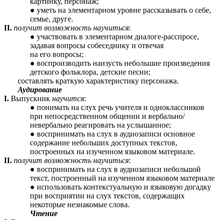
картинку, персонаж;
уметь на элементарном уровне рассказывать о себе,
семье, друге.
II.
получит возможность научиться
:
участвовать в элементарном диалоге-расспросе,
задавая вопросы собеседнику и отвечая
на его вопросы;
воспроизводить наизусть небольшие произведения
детского фольклора, детские песни;
составлять краткую характеристику персонажа.
Аудирование
I.
Выпускник
научится
:
понимать на слух речь учителя и одноклассников
при непосредственном общении и вербально/
невербально реагировать на услышанное;
воспринимать на слух в аудиозаписи основное
содержание небольших доступных текстов,
построенных на изученном языковом материале.
II.
получит возможность научиться
:
воспринимать на слух в аудиозаписи небольшой
текст, построенный на изученном языковом материале
использовать контекстуальную и языковую догадку
при восприятии на слух текстов, содержащих
некоторые незнакомые слова.
Чтение