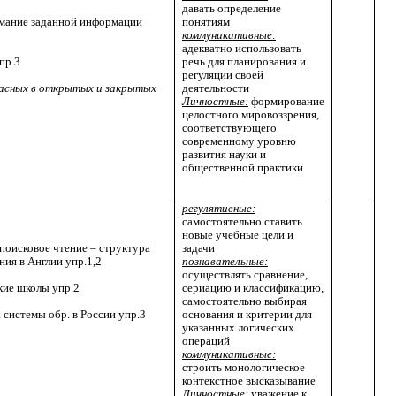
давать определение
мание заданной информации
понятиям
коммуникативные:
адекватно использовать
пр.3
речь для планирования и
регуляции своей
ласных в открытых и закрытых
деятельности
Личностные:
формирование
целостного мировоззрения,
соответствующего
современному уровню
развития науки и
общественной практики
регулятивные:
самостоятельно ставить
новые учебные цели и
 поисковое чтение – структура
задачи
ия в Англии упр.1,2
познавательные:
осуществлять сравнение,
кие школы упр.2
сериацию и классификацию,
самостоятельно выбирая
 системы обр. в России упр.3
основания и критерии для
указанных логических
операций
коммуникативные:
строить монологическое
контекстное высказывание
Личностные:
уважение к