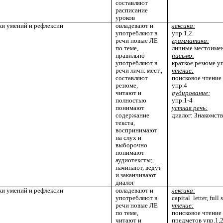
составляют
расписание
уроков
ки умений и рефлексии
овладевают и
лексика:
употребляют в
упр.1,2
речи новые ЛЕ
грамматика:
по теме,
личные местоимени
правильно
письмо:
употребляют в
краткое резюме у
речи личн. мест.,
чтение:
составляют
поисковое чтение 
резюме,
упр.4
читают и
аудирование:
полностью
упр.1-4
понимают
устная речь:
содержание
диалог: Знакомств
текста,
воспринимают
на слух и
выборочно
понимают
аудиотексты;
начинают, ведут
и заканчивают
диалог
ки умений и рефлексии
овладевают и
лексика:
употребляют в
capital letter, full
речи новые ЛЕ
чтение:
по теме,
поисковое чтение
читают и
предметов упр.1,