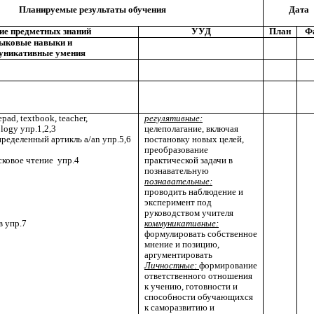
Дата
Планируемые результаты обучения
ие предметных знаний
УУД
План
Ф
ыковые навыки и
уникативные умения
epad, textbook, teacher,
регулятивные:
logy упр.1,2,3
целеполагание, включая
ределенный артикль a/an упр.5,6
постановку новых целей,
преобразование
ковое чтение упр.4
практической задачи в
познавательную
познавательные:
проводить наблюдение и
эксперимент под
руководством учителя
в упр.7
коммуникативные:
формулировать собственное
мнение и позицию,
аргументировать
Личностные:
формирование
ответственного отношения
к учению, готовности и
способности обучающихся
к саморазвитию и