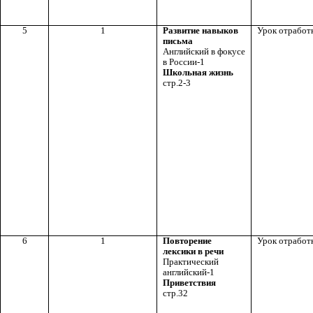
5
1
Развитие навыков
Урок отработ
письма
Английский в фокусе
в России-1
Школьная жизнь
стр.2-3
6
1
Повторение
Урок отработ
лексики в речи
Практический
английский-1
Приветствия
стр.32