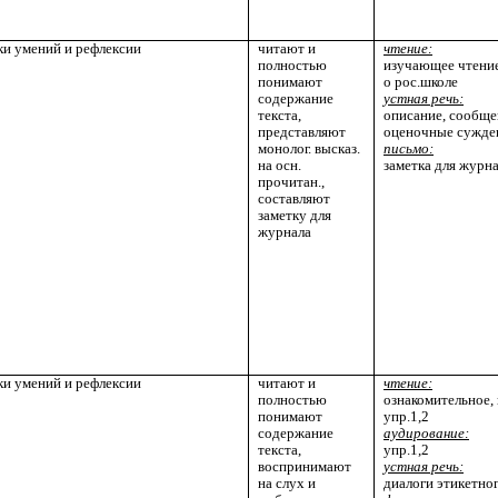
ки умений и рефлексии
читают и
чтение:
полностью
изучающее чтение
понимают
о рос.школе
содержание
устная речь:
текста,
описание, сообще
представляют
оценочные сужден
монолог. высказ.
письмо:
на осн.
заметка для журн
прочитан.,
составляют
заметку для
журнала
ки умений и рефлексии
читают и
чтение:
полностью
ознакомительное,
понимают
упр.1,2
содержание
аудирование:
текста,
упр.1,2
воспринимают
устная речь:
на слух и
диалоги этикетног