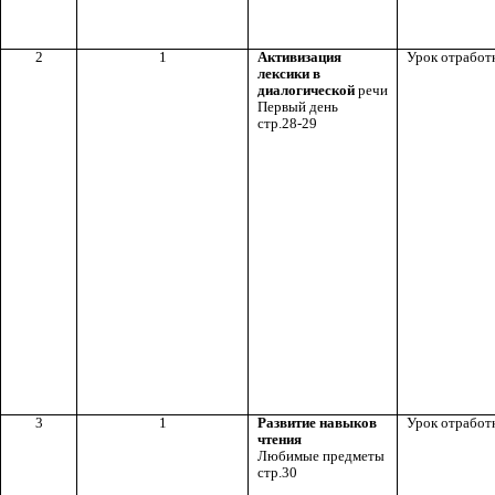
2
1
Активизация
Урок отработ
лексики в
диалогической
речи
Первый день
стр.28-29
3
1
Развитие навыков
Урок отработ
чтения
Любимые предметы
стр.30