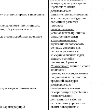
истории, культуре страны
изучаемого языка
регулятивные:
 – статья-интервью в интернете
развитие прогнозирования
как предвидения будущих
событий и развития
ние на основе прочитанного,
процесса
ия, обсуждения текста
познавательные:
устанавливать причинно-
ала о своем любимом предмете
следственные связи
коммуникативные:
адекватно использовать
речевые средства для
решения различных
коммуникативных задач,
владеть устной и
письменной речью
Личностные:
знание о своей
этнической
принадлежности, освоение
национальных ценностей,
традиций, культуры
регулятивные:
 изучающее – приветствия
овладевать основами
саморегуляции в учебной и
познавательной
деятельности в форме
осознанного управления
о характера упр.3
своим поведением и