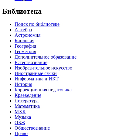
Библиотека
Поиск по библиотеке
Алгебра
Астрономия
Биология
География
Геометрия
Дополнительное образование
Естествознание
Изобразительное искусство
Иностранные языки
Информатика и ИКТ
История
Коррекционная педагогика
Краеведение
Литература
Математика
МХК
Музыка
ОБЖ
Обществознание
Право