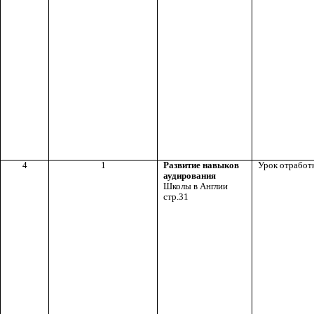
4
1
Развитие навыков
Урок отработ
аудирования
Школы в Англии
стр.31