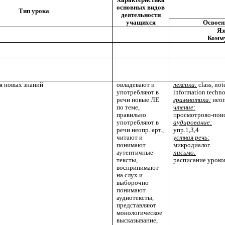
основных видов
Тип урока
деятельности
учащихся
Освоен
Яз
Комм
я новых знаний
овладевают и
лексика:
class, not
употребляют в
information techno
речи новые ЛЕ
грамматика:
неоп
по теме,
чтение:
правильно
просмотрово-поис
употребляют в
аудирование:
речи неопр. арт.,
упр.1,3,4
читают и
устная речь:
понимают
микродиалог
аутентичные
письмо:
тексты,
расписание уроко
воспринимают
на слух и
выборочно
понимают
аудиотексты,
представляют
монологическое
высказывание,