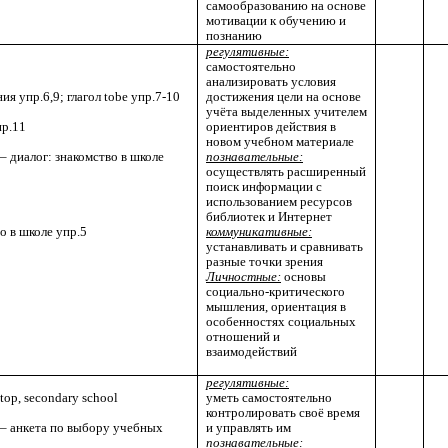
самообразованию на основе
мотивации к обучению и
познанию
регулятивные:
самостоятельно
анализировать условия
я упр.6,9; глагол tobe упр.7-10
достижения цели на основе
учёта выделенных учителем
пр.11
ориентиров действия в
новом учебном материале
– диалог: знакомство в школе
познавательные:
осуществлять расширенный
поиск информации с
использованием ресурсов
библиотек и Интернет
о в школе упр.5
коммуникативные:
устанавливать и сравнивать
разные точки зрения
Личностные:
основы
социально-критического
мышления, ориентация в
особенностях социальных
отношений и
взаимодействий
регулятивные:
 stop, secondary school
уметь самостоятельно
контролировать своё время
 – анкета по выбору учебных
и управлять им
2
познавательные: