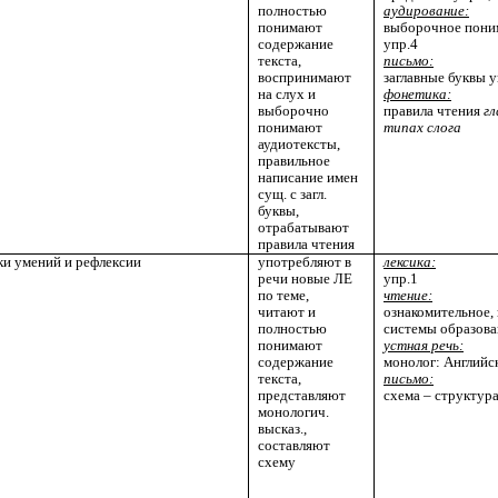
полностью
аудирование:
понимают
выборочное пони
содержание
упр.4
текста,
письмо:
воспринимают
заглавные буквы у
на слух и
фонетика:
выборочно
правила чтения
г
понимают
типах слога
аудиотексты,
правильное
написание имен
сущ. с загл.
буквы,
отрабатывают
правила чтения
ки умений и рефлексии
употребляют в
лексика:
речи новые ЛЕ
упр.1
по теме,
чтение:
читают и
ознакомительное,
полностью
системы образован
понимают
устная речь:
содержание
монолог: Английс
текста,
письмо:
представляют
схема – структура
монологич.
высказ.,
составляют
схему