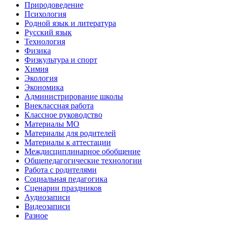
Природоведение
Психология
Родной язык и литература
Русский язык
Технология
Физика
Физкультура и спорт
Химия
Экология
Экономика
Администрирование школы
Внеклассная работа
Классное руководство
Материалы МО
Материалы для родителей
Материалы к аттестации
Междисциплинарное обобщение
Общепедагогические технологии
Работа с родителями
Социальная педагогика
Сценарии праздников
Аудиозаписи
Видеозаписи
Разное