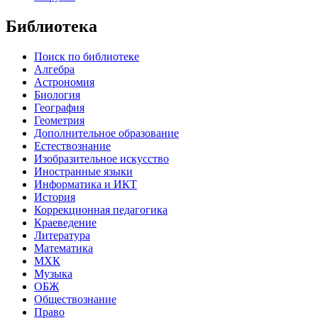
Библиотека
Поиск по библиотеке
Алгебра
Астрономия
Биология
География
Геометрия
Дополнительное образование
Естествознание
Изобразительное искусство
Иностранные языки
Информатика и ИКТ
История
Коррекционная педагогика
Краеведение
Литература
Математика
МХК
Музыка
ОБЖ
Обществознание
Право