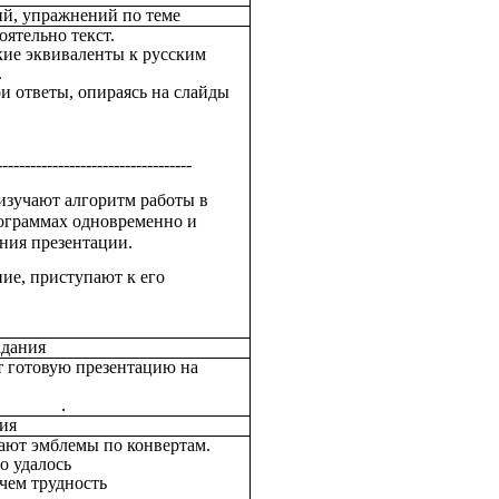
й, упражнений по теме
ятельно текст.
ие эквиваленты к русским
.
и ответы, опираясь на слайды
-----------------------------------
зучают алгоритм работы в
ограммах одновременно и
ния презентации.
ие, приступают к его
адания
 готовую презентацию на
.
тия
ают эмблемы по конвертам.
о удалось
 чем трудность