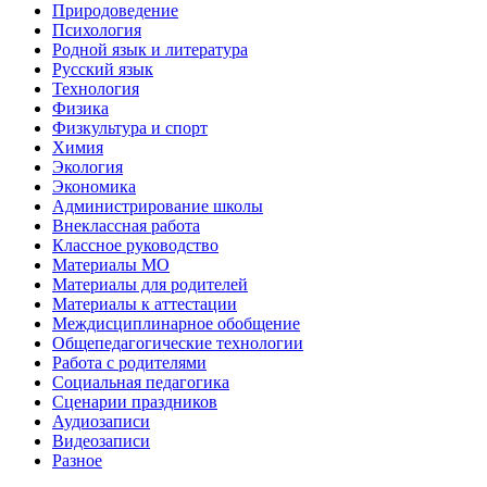
Природоведение
Психология
Родной язык и литература
Русский язык
Технология
Физика
Физкультура и спорт
Химия
Экология
Экономика
Администрирование школы
Внеклассная работа
Классное руководство
Материалы МО
Материалы для родителей
Материалы к аттестации
Междисциплинарное обобщение
Общепедагогические технологии
Работа с родителями
Социальная педагогика
Сценарии праздников
Аудиозаписи
Видеозаписи
Разное