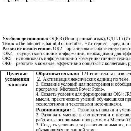
Учебная дисциплина:
ОДБ.3 (Иностранный язык), ОДП.15 (И
Тема: «
The Internet is harmful or useful?», «Интернет – вред или
Развитие компетенций
: ОК2 – организовать собственную деят
ОК4 – осуществлять поиск информации, необходимой для эфф
ОК5 – использовать информационно-коммуникативные техноло
ОК6 – работать в команде, эффективно общаться с коллегами, 
Целевые
Образовательная:
1.
Чтение текста с извле
2.
установки
Активизация лексических единиц по теме.
занятия
3. Создание условий для повторения и обобще
программе Microsoft Power Point».
4. Создать условия для формирования ОК4; JR
мысли, практических умений обучающихся п
технологиями и текстовыми источниками.
Развивающая:
1.
Развивать навыки и умени
2. Развивать умение в соответствии с поста
работать с основными программами Microsoft O
3. Создать условия для развития внимания, п
обучающихся по данной теме.