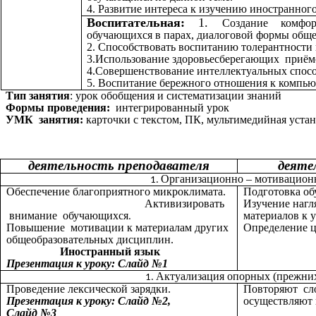
4. Развитие интереса к изучению иностранног
Воспитательная:
1.
Создание комфо
обучающихся в парах, диалоговой формы обще
2. Способствовать воспитанию толерантности
3.Использование здоровьесберегающих приём
4.Совершенствование интеллектуальных спос
5. Воспитание бережного отношения к компью
Тип занятия
: урок обобщения и систематизации знаний
Формы проведения:
интегрированный урок
УМК занятия:
карточки с текстом, ПК, мультимедийная устан
деятельность преподавателя
деяте
Организационно – мотивацион
Обеспечение благоприятного микроклимата.
Подготовка об
Активизировать
Изучение наг
внимание обучающихся
материалов к у
.
Повышение мотивации к материалам других
Определение ц
общеобразовательных дисциплин.
Иностранный язык
Презентация к уроку: Слайд №1
Актуализация опорных (прежни
Проведение лексической зарядки.
Повторяют сло
Презентация к уроку: Слайд №2,
осуществляют 
Слайд №3