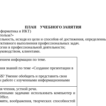
ПЛАН УЧЕБНОГО ЗАНЯТИЯ
нформатика и ИКТ)
 польза?»
ельность, исходя из цели и способов её достижения, определенн
ективного выполнения профессиональных задач.
гии в профессиональной деятельности;
руководством, клиентами.
чением информации по теме.
ния знаний по теме «Создание презентации в
5$? Умение обобщить и представить свои
ри работе с изученными информационными
я чтения, устной речи.
вленными задачами использовать компьютер и
ffice.
амяти, воображения, творческих способностей