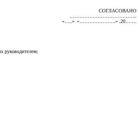
СОГЛАСОВАНО
…………………………………..
«…..» «………………….» .20…….
ых руководителем;