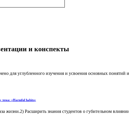
езентации и конспекты
начено для углубленного изучения и усвоения основных понятий 
 тема: «Harmful habits»
аза жизни.2) Расширить знания студентов о губительном влиян