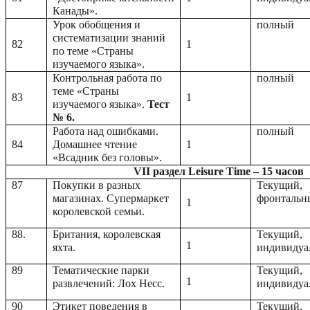
Канады».
Урок обобщения и
полный
систематизации знаний
82
1
по теме «Страны
изучаемого языка».
Контрольная работа по
полный
теме «Страны
83
1
изучаемого языка».
Тест
№ 6.
Работа над ошибками.
полный
84
Домашнее чтение
1
«Всадник без головы».
VII раздел Leisure Time – 15 часов
87
Покупки в разных
Текущий,
магазинах. Супермаркет
фронтальн
1
королевской семьи.
88.
Британия, королевская
Текущий,
1
яхта.
индивидуа
89
Тематические парки
Текущий,
1
развлечений: Лох Несс.
индивидуа
90
Этикет поведения в
Текущий,