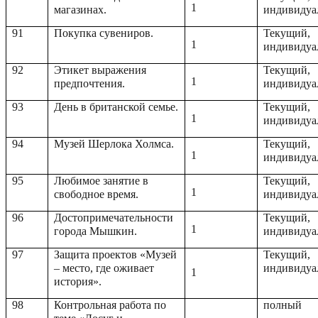
1
магазинах.
индивидуа
91
Покупка сувениров.
Текущий,
1
индивидуа
92
Этикет выражения
Текущий,
1
предпочтения.
индивидуа
93
День в британской семье.
Текущий,
1
индивидуа
94
Музей Шерлока Холмса.
Текущий,
1
индивидуа
95
Любимое занятие в
Текущий,
1
свободное время.
индивидуа
96
Достопримечательности
Текущий,
1
города Мышкин.
индивидуа
97
Защита проектов «Музей
Текущий,
– место, где оживает
индивидуа
1
история».
98
Контрольная работа по
полный