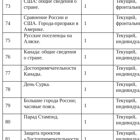
США: общие сведения о
Текущий,
73
1
стране.
фронтальн
Сравнение России и
Текущий,
74
США. Города-призраки в
1
фронтальн
Америке.
Русские поселенцы на
Текущий,
75
1
Аляске.
индивидуа
Канада: общие сведения
Текущий,
76
1
о стране.
индивидуа
Достопримечательности
Текущий,
77
1
Канады.
индивидуа
День Сурка.
Текущий,
78
1
индивидуа
Большие города России;
Текущий,
79
1
часовые пояса.
индивидуа
Парад Стампид.
Текущий,
80
1
индивидуа
Защита проектов
Текущий,
81
«Достопримечательности
1
индивидуа