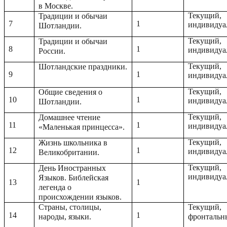
в Москве.
Текущий,
Традиции и обычаи
7
1
индивидуа
Шотландии.
Текущий,
Традиции и обычаи
8
1
индивидуа
России.
Текущий,
Шотландские праздники.
9
1
индивидуа
Текущий,
Общие сведения о
10
1
индивидуа
Шотландии.
Текущий,
Домашнее чтение
11
1
индивидуа
«Маленькая принцесса».
Текущий,
Жизнь школьника в
12
1
индивидуа
Великобритании.
Текущий,
День Иностранных
индивидуа
Языков. Библейская
13
1
легенда о
происхождении языков.
Страны, столицы,
Текущий,
14
1
народы, языки.
фронтальн