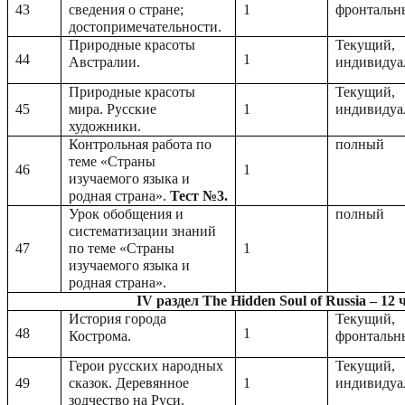
43
сведения о стране;
1
фронтальн
достопримечательности.
Природные красоты
Текущий,
44
1
Австралии.
индивидуа
Природные красоты
Текущий,
45
мира. Русские
1
индивидуа
художники.
Контрольная работа по
полный
теме «Страны
46
1
изучаемого языка и
родная страна».
Тест №3.
Урок обобщения и
полный
систематизации знаний
47
по теме «Страны
1
изучаемого языка и
родная страна».
IV раздел The Hidden Soul of Russia – 12 
История города
Текущий,
48
1
Кострома.
фронтальн
Герои русских народных
Текущий,
49
сказок. Деревянное
1
индивидуа
зодчество на Руси.