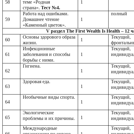
58
теме «Родная
1
страна».
Тест №4.
Работа над ошибками.
полный
59
Домашнее чтение
1
«Каменный цветок».
V раздел The First Wealth Is Health – 12 
Основы здорового образа
Текущий,
60
1
жизни.
фронтальн
Инфекционные
Текущий,
61
заболевания и способы
1
индивидуа
борьбы с ними.
Гигиена.
Текущий,
62
1
индивидуа
Здоровая еда.
Текущий,
63
1
индивидуа
Необычные виды спорта.
Текущий,
64
1
индивидуа
Экологические
Текущий,
65
1
проблемы и их причины.
индивидуа
Международные
Текущий,
66
организации по охране
1
индивидуа