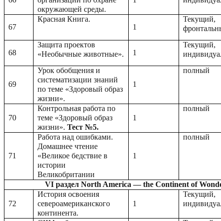
окружающей среды.
Красная Книга.
Текущий,
67
1
фронтальн
Защита проектов
Текущий,
68
1
«Необычные животные».
индивидуа
Урок обобщения и
полный
систематизации знаний
69
1
по теме «Здоровый образ
жизни».
Контрольная работа по
полный
70
теме «Здоровый образ
1
жизни».
Тест №5.
Работа над ошибками.
полный
Домашнее чтение
71
«Великое бедствие в
1
истории
Великобритании
VI раздел North America — the Continent of Wonde
История освоения
Текущий,
72
североамериканского
1
индивидуа
континента.