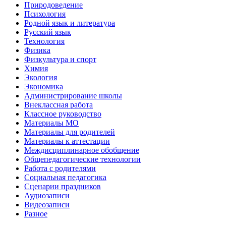
Природоведение
Психология
Родной язык и литература
Русский язык
Технология
Физика
Физкультура и спорт
Химия
Экология
Экономика
Администрирование школы
Внеклассная работа
Классное руководство
Материалы МО
Материалы для родителей
Материалы к аттестации
Междисциплинарное обобщение
Общепедагогические технологии
Работа с родителями
Социальная педагогика
Сценарии праздников
Аудиозаписи
Видеозаписи
Разное