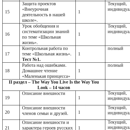
Защита проектов
Текущий,
«Внеурочная
индивидуа
15
1
деятельность в нашей
школе».
Урок обобщения и
Текущий,
систематизации знаний
индивидуа
16
1
по теме «Школьная
жизнь».
Контрольная работа по
полный
17
теме «Школьная жизнь».
1
Тест №1.
Работа над ошибками.
полный
18
Домашнее чтение
1
«Маленькая принцесса»
II раздел – The Way You Live Is the Way You
Look – 14 часов
Текущий,
Описание внешности
19
1
индивидуа
Текущий,
Описание внешности
20
1
индивидуа
членов семьи и друзей.
Текущий,
Описание внешности и
индивидуа
21
характера героев русских
1