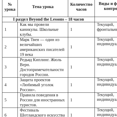
Виды и 
№
Количество
Тема урока
контр
урока
часов
I раздел Beyond the Lessons – 18 часов
Как мы провели
Текущий,
1
каникулы. Школьные
1
фронтальн
клубы.
Текущий,
Марк Твен — один из
индивидуа
величайших
2
1
американских писателей
19 века
Текущий,
Редьяд Киплинг. Жюль
индивидуа
Верн.
3
1
Достопримечательности
городов России.
Текущий,
Защита проектов
индивидуа
4
«Любимый уголок
1
России».
Текущий,
Правила поведения в
индивидуа
5
России для иностранных
1
туристов.
Текущий,
Фестиваль
индивидуа
6
Шотландского искусства
1