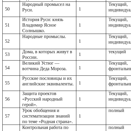
Народный промысел на
Текущий,
50
1
Руси.
индивидуа
История Руси: князь
Текущий,
51
Владимир Ясное
1
индивидуа
Солнышко.
Народные промыслы.
Текущий,
52
1
индивидуа
Дома, в которых живут в
текущий
53
1
России.
Великий Устюг —
Текущий,
54
1
вотчина Деда Мороза.
фронтальн
Русские пословицы и их
Текущий,
55
1
английские эквиваленты.
фронтальн
Защита проектов
Текущий,
56
«Русский народный
1
индивидуа
герой».
Урок обобщения и
полный
57
систематизации знаний
1
по теме «Родная страна».
Контрольная работа по
полный