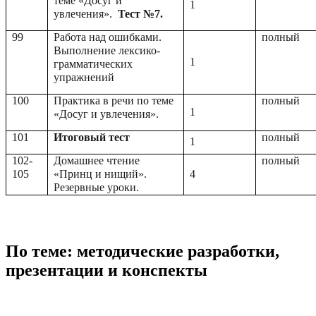
теме «Досуг и
1
увлечения».
Тест №7.
99
Работа над ошибками.
полный
Выполнение лексико-
1
грамматических
упражнений
100
Практика в речи по теме
полный
1
«Досуг и увлечения».
101
Итоговый тест
полный
1
102-
Домашнее чтение
полный
105
«Принц и нищий».
4
Резервные уроки.
По теме: методические разработки,
презентации и конспекты