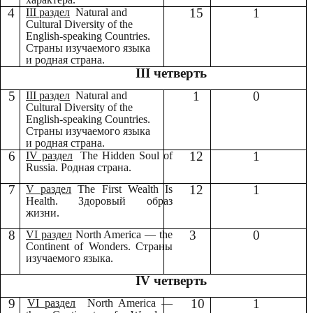
4
15
1
III раздел
Natural and
Cultural Diversity of the
English-speaking Countries.
Страны изучаемого языка
и родная страна.
III четверть
5
1
0
III раздел
Natural and
Cultural Diversity of the
English-speaking Countries.
Страны изучаемого языка
и родная страна.
6
12
1
IV раздел
The Hidden Soul of
Russia. Родная страна.
7
12
1
V раздел
The First Wealth Is
Health. Здоровый образ
жизни.
8
3
0
VI раздел
North America — the
Continent of Wonders. Страны
изучаемого языка.
IV четверть
9
10
1
VI раздел
North America —