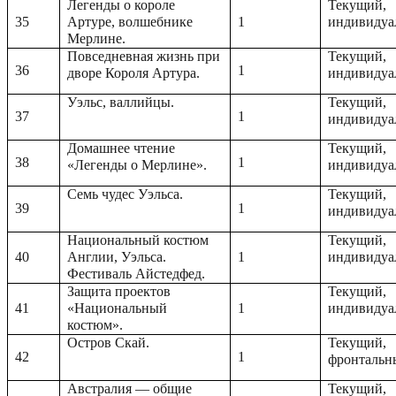
Легенды о короле
Текущий,
35
Артуре, волшебнике
1
индивидуа
Мерлине.
Повседневная жизнь при
Текущий,
36
1
дворе Короля Артура.
индивидуа
Уэльс, валлийцы.
Текущий,
37
1
индивидуа
Домашнее чтение
Текущий,
38
1
«Легенды о Мерлине».
индивидуа
Семь чудес Уэльса.
Текущий,
39
1
индивидуа
Национальный костюм
Текущий,
40
Англии, Уэльса.
1
индивидуа
Фестиваль Айстедфед.
Защита проектов
Текущий,
41
«Национальный
1
индивидуа
костюм».
Остров Скай.
Текущий,
42
1
фронтальн
Австралия — общие
Текущий,