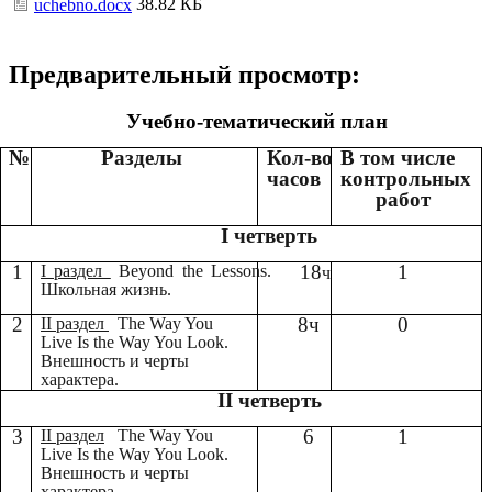
38.82 КБ
uchebno.docx
Предварительный просмотр:
Учебно-тематический план
№
Разделы
Кол-во
В том числе
часов
контрольных
работ
I четверть
1
18
1
I раздел
Beyond the Lessons.
ч
Школьная жизнь.
2
8ч
0
II раздел
The Way You
Live Is the Way You Look.
Внешность и черты
характера.
II четверть
3
6
1
II раздел
The Way You
Live Is the Way You Look.
Внешность и черты
характера.