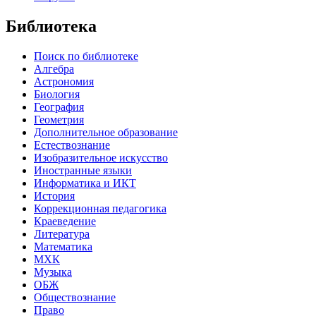
Библиотека
Поиск по библиотеке
Алгебра
Астрономия
Биология
География
Геометрия
Дополнительное образование
Естествознание
Изобразительное искусство
Иностранные языки
Информатика и ИКТ
История
Коррекционная педагогика
Краеведение
Литература
Математика
МХК
Музыка
ОБЖ
Обществознание
Право