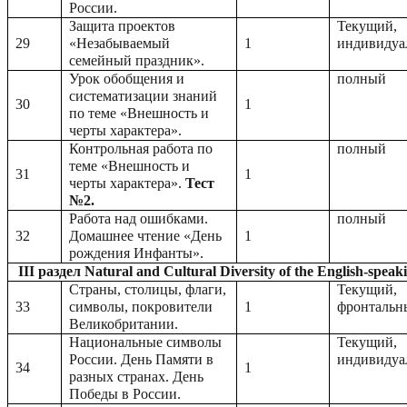
России.
Защита проектов
Текущий,
29
«Незабываемый
1
индивидуа
семейный праздник».
Урок обобщения и
полный
систематизации знаний
30
1
по теме «Внешность и
черты характера».
Контрольная работа по
полный
теме «Внешность и
31
1
черты характера».
Тест
№2.
Работа над ошибками.
полный
32
Домашнее чтение «День
1
рождения Инфанты».
III раздел Natural and Cultural Diversity of the English-speak
Страны, столицы, флаги,
Текущий,
33
символы, покровители
1
фронтальн
Великобритании.
Национальные символы
Текущий,
России. День Памяти в
индивидуа
34
1
разных странах. День
Победы в России.