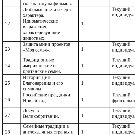
сказок и мультфильмов.
Текущий,
Любимые цвета и черты
индивидуа
характера.
Идиоматические
22
1
выражения,
характеризующие
животных.
Защита мини проектов
Текущий,
23
1
«Моя семья».
индивидуа
Традиционные
Текущий,
24
американские и
1
индивидуа
британские семьи.
История Дня
Текущий,
25
Благодарения и его
1
индивидуа
символы.
Российские праздники.
Текущий,
26
1
Новый год.
фронтальн
Досуг в
Текущий,
27
1
Великобритании.
индивидуа
Семейные традиции в
Текущий,
28
англоязычных странах и
1
индивидуа