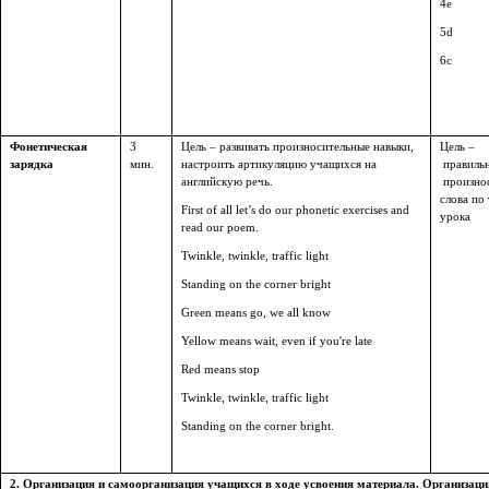
4e
5d
6c
Фонетическая
3
Цель – развивать произносительные навыки,
Цель –
зарядка
мин.
настроить артикуляцию учащихся на
правиль
английскую речь.
произно
слова по
First of all let’s do our phonetic exercises and
урока
read our poem.
Twinkle, twinkle, traffic light
Standing on the corner bright
Green means go, we all know
Yellow means wait, even if you're late
Red means stop
Twinkle, twinkle, traffic light
Standing on the corner bright.
2. Организация и самоорганизация учащихся в ходе усвоения материала. Организация