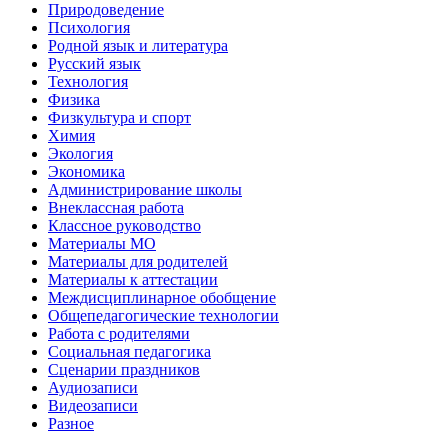
Природоведение
Психология
Родной язык и литература
Русский язык
Технология
Физика
Физкультура и спорт
Химия
Экология
Экономика
Администрирование школы
Внеклассная работа
Классное руководство
Материалы МО
Материалы для родителей
Материалы к аттестации
Междисциплинарное обобщение
Общепедагогические технологии
Работа с родителями
Социальная педагогика
Сценарии праздников
Аудиозаписи
Видеозаписи
Разное