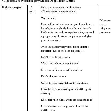
4.Проверка полученных результатов. Коррекция.(10 мин)
Работа в парах
10
Цель-
обобщение знаний по теме
мин.
«Повелительное наклонение»
Work in pairs.
Обучающ
I know how to be safe, now you know how to
парах
be safe, let everybody know how to be safe.
обсужда
Let’s write instructions together. Can you use in
подписы
a proper way? Look at the pictures and give
your instructions.
Учитель раздает картинки по группам и
памятки «Как вести себя на улице».
Don’t cross between cars
Wait a bus only on the pavement
Move your bike near while crossing
Don’t play on the road
Go on the pavement taking the right side
Look for a zebra crossing on a traffic lights
crossing
Look left, then right, while crossing the road
Cross the road on the green colour of the
traffic lights