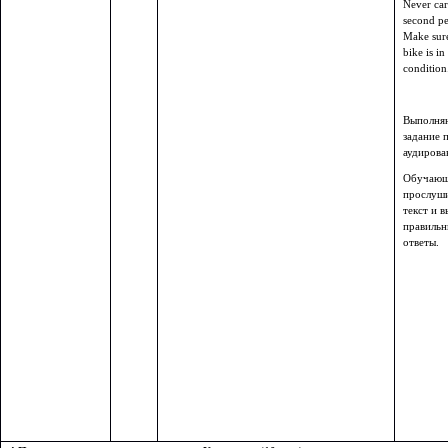
Never car
second pe
Make sur
bike is i
condition
Выполня
задание 
аудирова
Обучающ
прослуш
текст и 
правильн
ответы.