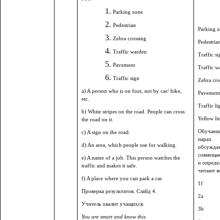
Parking zone
Pedestrian
Parking 
Zebra crossing
Pedestria
Traffic warden
Traffic si
Pavement
Traffic w
Traffic sign
Zebra cro
a) A person who is on foot, not by car/ bike,
Pavement
etc.
Traffic li
b) White stripes on the road. People can cross
Yellow li
the road on it.
Обучающ
c) A sign on the road.
парах
d) An area, which people use for walking.
обсужда
совмещаю
e) A name of a job. This person watches the
и опреде
traffic and makes it safe.
читают в
f) A place where you can park a car.
1f
Проверка результатов. Cлайд 4.
2a
Учитель хвалит учащихся.
3b
You are smart and know this.