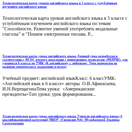
Технологическая карта уроков английского языка в 5 классе с углублённым
изучением английского языка
Технологическая карта уроков английского языка в 5 классе с
углублённым изучением английского языка по темам
"Способности. Развитие умений употреблять модальные
глаголы" и "Пишем электронные письма. Р...
Технологическая карта урока английского языка Данный урок разработан в
соответствии с ФГОС второго поколения с применением технологии «РКМЧП» для
учащихся 6 класса по УМК «К английскому с любовью». Урок направлен на
развитие критического мышления и комму
Учебный предмет: английский языкКласс: 6 классУМК:
«Английский язык в 6 классе» авторы О.В.Афанасьева,
И.Н.ВерещагинаТема урока: «Американские
президенты»Тип урока: урок формирования...
Технологическая карта урока английского языка Учителя английского языка (1
квалификационной категории) МБОУ «Гимназия №6» Музафаровой Эльвиры
Саетгараевны