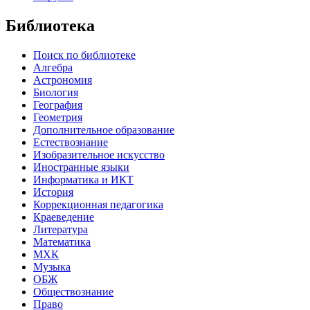
Библиотека
Поиск по библиотеке
Алгебра
Астрономия
Биология
География
Геометрия
Дополнительное образование
Естествознание
Изобразительное искусство
Иностранные языки
Информатика и ИКТ
История
Коррекционная педагогика
Краеведение
Литература
Математика
МХК
Музыка
ОБЖ
Обществознание
Право