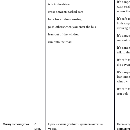
It’s dang
talk to the driver
walk stra
across the
cross between parked cars
It’s safe 
look for a zebra crossing
both ways
push others when you enter the bus
crossing 
lean out of the window
It’s dang
run onto 
run onto the road
It’s dang
talk to th
It’s safe 
the pavem
It’s dang
lean out o
window.
It’s safe 
seat belt.
Физкультминутка
3
Цель – смена учебной деятельности на
Цель –сд
мин.
уроке.
двигател