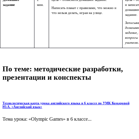
задание
мин.
и записат
Написать плакат с правилами, что можно и
домашне
что нельзя делать, играя на улице.
задание.
Записыв
домашне
задание,
вопросы
учителю.
По теме: методические разработки,
презентации и конспекты
Технологическая карта урока английского языка в 6 классе по УМК Комаровой
Ю.А. «Английский язык»
Тема урока: «Olympic Games» в 6 классе...