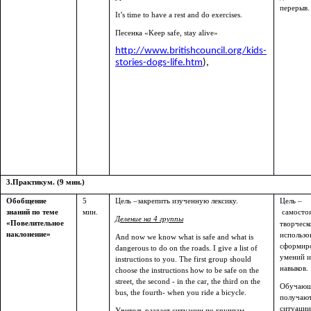
перерыв.
It’s time to have a rest and do exercises.
Песенка «Keep safe, stay alive»
http://www.britishcouncil.org/kids-
stories-dogs-life.htm
),
3.Практикум. (9 мин.)
Обобщение
5
Цель –закрепить изученную лексику.
Цель –
знаний по теме
мин.
самостоя
Деление на 4 группы
«Повелительное
творческ
наклонение»
использо
And now we know what is safe and what is
сформир
dangerous to do on the roads. I give a list of
умений и
instructions to you. The first group should
навыков.
choose the instructions how to be safe on the
street, the second - in the car, the third on the
Обучающ
bus, the fourth- when you ride a bicycle.
получаю
ситуации
Учитель раздает ситуации по группам.