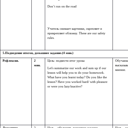
Don’t run on the road
Учитель снимает картинки, скрепляет и
прикрепляет обложку. These are our safety
rules.
5.Подведение итогов, домашнее задание.(4 мин.)
Рефлексия.
2
Цель- подвести итог урока
Обучающ
мин.
высказыв
Let's summarize our work and sum up
if our
мнение.
lesson will help you to do your homework.
What have you learnt today? Do you like the
lesson? Have you worked hard/ with pleasure
or were you lazy/inactive?
Домашнее
2
Цель – объяснить домашнее задание.
Цель – о