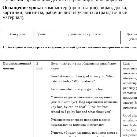
Оснащение урока
:
компьютер (презентация), экран, доска,
картинки, магниты, рабочие листы учащихся (раздаточный
материал).
Этап урока
Время
Деятельность учителя
Деятел
учащ
1. Вхождение в тему урока и создание условий для осознанного восприятия нового мат
Организационный
2
Цель – настроить на общение на английском
Цель –
момент
мин.
языке.
включить
иноязыч
Good afternoon! I am glad to see you. What
общение,
date is it today? Who is absent?
отреагир
реплику 
Let’s remember how you go to school.
согласно
Учитель на доске показывает на картинки
коммуни
(школа и автобус). Под картинками написано
задаче. 
«by bus, by car, on foot”. I live far from
приветст
school so I go by bus and what about you?
Good afte
Учащиеся по очереди подходят к доске,
am glad t
показывают на картинку и отвечают.
too. Toda
17of Octo
Учитель убирает картинки, под ними слова с
are presen