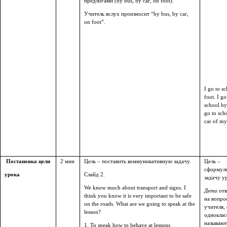
предлогами (by bus, by car, on foot).
Учитель вслух произносит “by bus, by car,
on foot”.
I go to s
foot. I go
school by
go to sch
car of my
Постановка цели
2 мин
Цель – поставить коммуникативную задачу.
Цель –
сформул
урока
Слайд 2.
задачу у
We know much about transport and signs. I
Дети
от
think you know it is very important to be safe
на вопро
on the roads. What are we going to speak at the
учителя,
lesson?
одноклас
называют
1. To speak how to behave at lessons