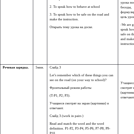
урока по
2. To speak how to behave at school
беседы,
формули
3. To speak how to be safe on the road and
цель урок
make the instruction.
-We are g
Открыть тему урока на доске.
speak how
safe on t
and make
instructio
Речевая зарядка.
5мин.
Слайд 3
Let’s remember which of these things you can
see on the road (on your way to school)?
Учащиес
Фронтальный режим работы
смотрят 
(картинк
(T-P1; P2; P3).
отвечают
Учащиеся смотрят на экран (картинки) и
отвечают.
Cлайд 3.(work in pairs )
Read and match the word and the word
definition. P1-P2, P3-P4, P5-P6, P7-P8, P9-
P10.