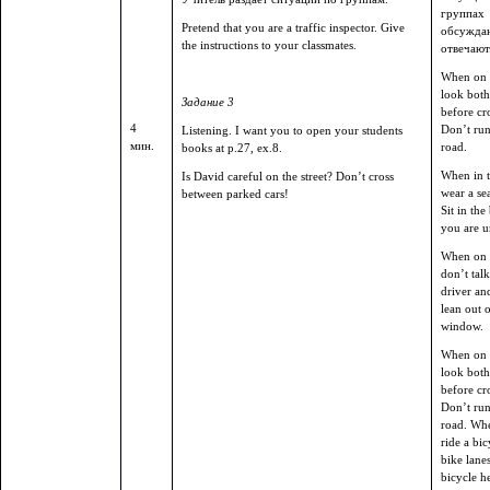
группах
Pretend that you are a traffic inspector. Give
обсужда
the instructions to your classmates.
отвечают
When on t
look bot
Задание 3
before cr
4
Don’t run
Listening. I want you to open your students
мин.
road.
books at p.27, ex.8.
When in t
Is David careful on the street? Don’t cross
wear a sea
between parked cars!
Sit in the
you are u
When on 
don’t talk
driver an
lean out o
window.
When on t
look bot
before cr
Don’t run
road. Wh
ride a bic
bike lane
bicycle h