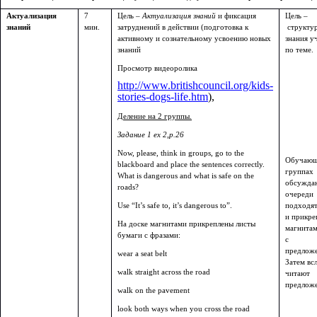
Актуализация
7
Цель –
Актуализация знаний
и фиксация
Цель –
знаний
мин.
затруднений в действии (подготовка к
структу
активному и сознательному усвоению новых
знания у
знаний
по теме.
Просмотр видеоролика
http://www.britishcouncil.org/kids-
stories-dogs-life.htm
),
Деление на 2 группы.
Задание 1 ex 2,p.26
Now, please, think in groups, go to the
Обучающ
blackboard and place the sentences correctly.
группах
What is dangerous and what is safe on the
обсуждаю
roads?
очереди
Use “It’s safe to, it’s dangerous to”.
подходят
и прикре
На доске магнитами прикреплены листы
магнитам
бумаги с фразами:
с
предлож
wear a seat belt
Затем вс
walk straight across the road
читают
предложе
walk on the pavement
look both ways when you cross the road