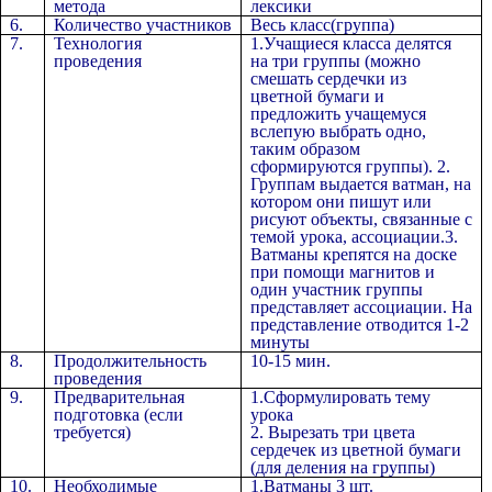
метода
лексики
6.
Количество участников
Весь класс(группа)
7.
Технология
1.Учащиеся класса делятся
проведения
на три группы (можно
смешать сердечки из
цветной бумаги и
предложить учащемуся
вслепую выбрать одно,
таким образом
сформируются группы). 2.
Группам выдается ватман, на
котором они пишут или
рисуют объекты, связанные с
темой урока, ассоциации.3.
Ватманы крепятся на доске
при помощи магнитов и
один участник группы
представляет ассоциации. На
представление отводится 1-2
минуты
8.
Продолжительность
10-15 мин.
проведения
9.
Предварительная
1.Сформулировать тему
подготовка (если
урока
требуется)
2. Вырезать три цвета
сердечек из цветной бумаги
(для деления на группы)
10.
Необходимые
1.Ватманы 3 шт.