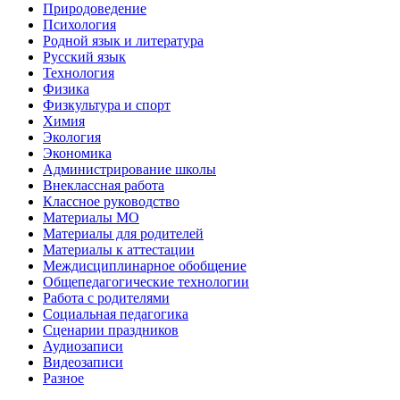
Природоведение
Психология
Родной язык и литература
Русский язык
Технология
Физика
Физкультура и спорт
Химия
Экология
Экономика
Администрирование школы
Внеклассная работа
Классное руководство
Материалы МО
Материалы для родителей
Материалы к аттестации
Междисциплинарное обобщение
Общепедагогические технологии
Работа с родителями
Социальная педагогика
Сценарии праздников
Аудиозаписи
Видеозаписи
Разное