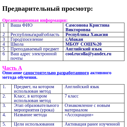
Предварительный просмотр:
Организационная информация:
1
Ваша ФИО
Самсонова Кристина
Викторовна
2
Республика\край\область
Республика Хакасия
3
Город\поселение
г.Абакан
4
Школа
МБОУ СОШ№20
5
Преподаваемый предмет
Английский язык
6
Ваш адрес электронной
cool.rucolla@yandex.ru
почты
Часть А
Описание
самостоятельно разработанного
активного
метода обучения.
1.
Предмет, на котором
Английский язык
использован метод
2.
Класс, в котором
7 класс
использован метод
3.
Этап образовательного
Ознакомление с новым
мероприятия (урока)
материалом
4.
Название метода
«Ассоциации»
5.
Цели использования
Активация ранее изученной