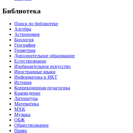
Библиотека
Поиск по библиотеке
Алгебра
Астрономия
Биология
География
Геометрия
Дополнительное образование
Естествознание
Изобразительное искусство
Иностранные языки
Информатика и ИКТ
История
Коррекционная педагогика
Краеведение
Литература
Математика
МХК
Музыка
ОБЖ
Обществознание
Право